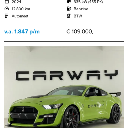
2024
335 kW (455 PK)
12.800 km
Benzine
Automaat
BTW
v.a. 1.847 p/m
€ 109.000,-