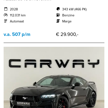
2028
343 kW (466 PK)
112.031 km
Benzine
Automaat
Marge
v.a. 507 p/m
€ 29.900,-