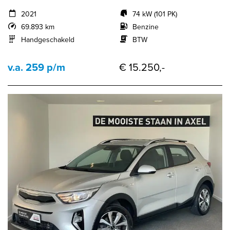
2021
74 kW (101 PK)
69.893 km
Benzine
Handgeschakeld
BTW
v.a. 259 p/m
€ 15.250,-