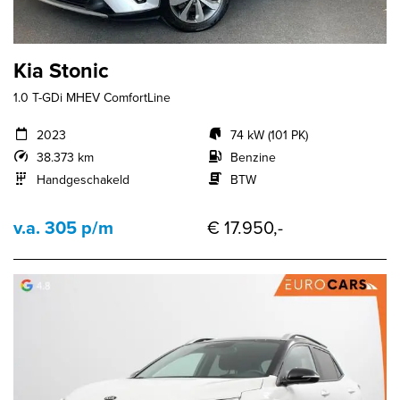
Kia Stonic
1.0 T-GDi MHEV ComfortLine
2023
74 kW (101 PK)
38.373 km
Benzine
Handgeschakeld
BTW
v.a. 305 p/m
€ 17.950,-