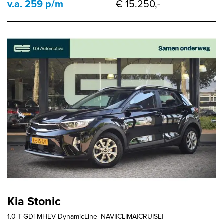
v.a. 259 p/m
€ 15.250,-
Kia Stonic
1.0 T-GDi MHEV DynamicLine |NAVI|CLIMA|CRUISE|