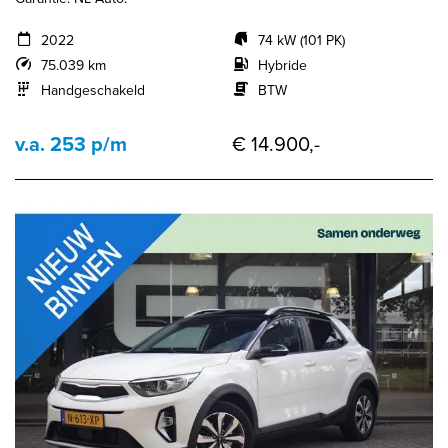
2022
74 kW (101 PK)
75.039 km
Hybride
Handgeschakeld
BTW
v.a. 253 p/m
€ 14.900,-