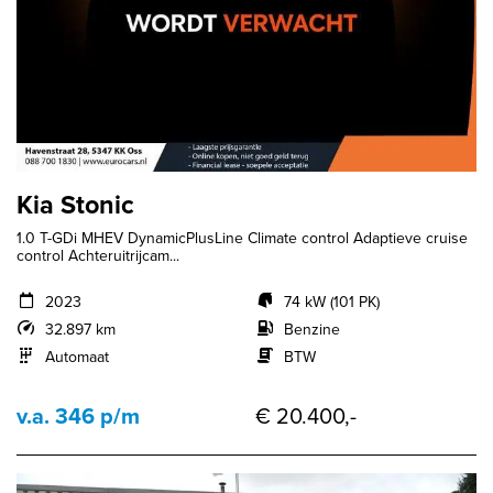
Kia Stonic
1.0 T-GDi MHEV DynamicPlusLine Climate control Adaptieve cruise
control Achteruitrijcam...
2023
74 kW (101 PK)
32.897 km
Benzine
Automaat
BTW
v.a. 346 p/m
€ 20.400,-