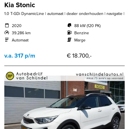
Kia Stonic
1.0 T-GDi DynamicLine | automaat | dealer onderhouden | navigatie |
2020
88 kW (120 PK)
39.286 km
Benzine
Automaat
Marge
v.a. 317 p/m
€ 18.700,-