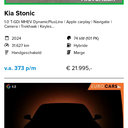
Kia Stonic
1.0 T-GDi MHEV DynamicPlusLine | Apple carplay | Navigatie |
Camera | Trekhaak | Keyles...
2024
74 kW (101 PK)
31.627 km
Hybride
Handgeschakeld
Marge
v.a. 373 p/m
€ 21.995,-