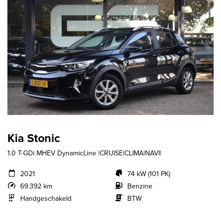
Kia Stonic
1.0 T-GDi MHEV DynamicLine |CRUISE|CLIMA|NAVI|
2021
74 kW (101 PK)
69.392 km
Benzine
Handgeschakeld
BTW