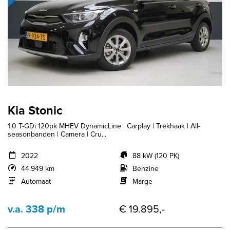
Kia Stonic
1.0 T-GDi 120pk MHEV DynamicLine | Carplay | Trekhaak | All-
seasonbanden | Camera | Cru...
2022
88 kW (120 PK)
44.949 km
Benzine
Automaat
Marge
v.a. 338 p/m
€ 19.895,-