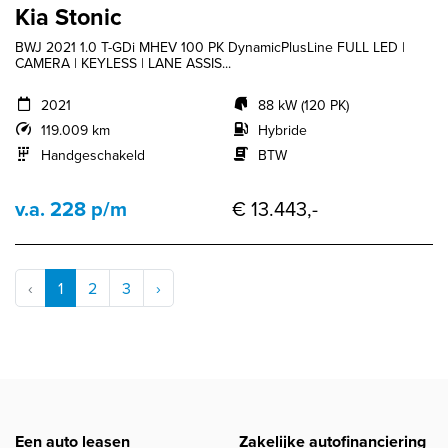
Kia Stonic
BWJ 2021 1.0 T-GDi MHEV 100 PK DynamicPlusLine FULL LED |
CAMERA | KEYLESS | LANE ASSIS...
2021
88 kW (120 PK)
119.009 km
Hybride
Handgeschakeld
BTW
v.a. 228 p/m
€ 13.443,-
‹
1
2
3
›
Een auto leasen
Zakelijke autofinanciering