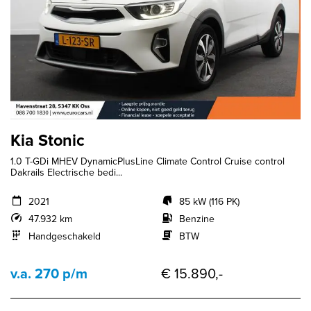
Kia Stonic
1.0 T-GDi MHEV DynamicPlusLine Climate Control Cruise control
Dakrails Electrische bedi...
2021
85 kW (116 PK)
47.932 km
Benzine
Handgeschakeld
BTW
v.a. 270 p/m
€ 15.890,-