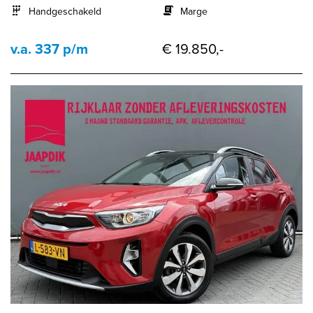
Handgeschakeld
Marge
v.a. 337 p/m
€ 19.850,-