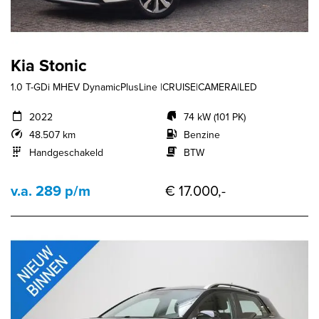
Kia Stonic
1.0 T-GDi MHEV DynamicPlusLine |CRUISE|CAMERA|LED
2022
74 kW (101 PK)
48.507 km
Benzine
Handgeschakeld
BTW
v.a. 289 p/m
€ 17.000,-