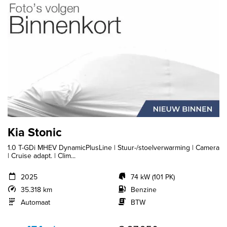
Kia Stonic
1.0 T-GDi MHEV DynamicPlusLine | Stuur-/stoelverwarming | Camera
| Cruise adapt. | Clim...
2025
74 kW (101 PK)
35.318 km
Benzine
Automaat
BTW