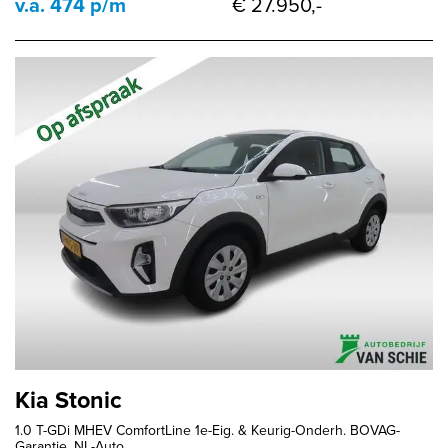
v.a. 474 p/m
€ 27.950,-
Kia Stonic
1.0 T-GDi MHEV ComfortLine 1e-Eig. & Keurig-Onderh. BOVAG-
Garantie. NL-Auto.