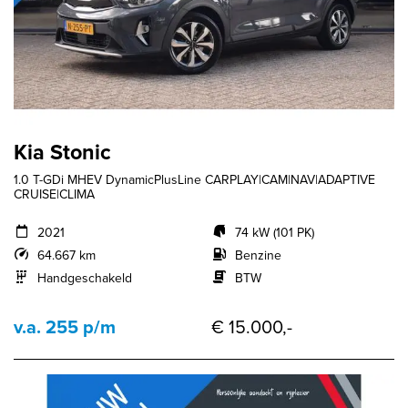
Kia Stonic
1.0 T-GDi MHEV DynamicPlusLine CARPLAY|CAM|NAV|ADAPTIVE
CRUISE|CLIMA
2021
74 kW (101 PK)
64.667 km
Benzine
Handgeschakeld
BTW
v.a. 255 p/m
€ 15.000,-