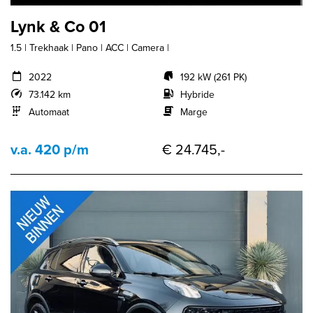
Lynk & Co 01
1.5 | Trekhaak | Pano | ACC | Camera |
2022
192 kW (261 PK)
73.142 km
Hybride
Automaat
Marge
v.a. 420 p/m
€ 24.745,-