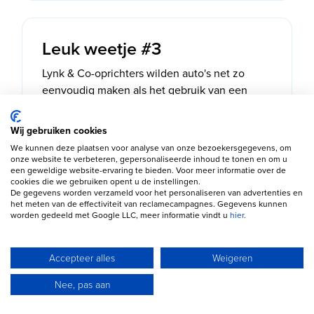
Leuk weetje #3
Lynk & Co-oprichters wilden auto's net zo
eenvoudig maken als het gebruik van een
smartphone.
Wij gebruiken cookies
We kunnen deze plaatsen voor analyse van onze bezoekersgegevens, om
onze website te verbeteren, gepersonaliseerde inhoud te tonen en om u
een geweldige website-ervaring te bieden. Voor meer informatie over de
cookies die we gebruiken opent u de instellingen.
Leuk weetje #4
De gegevens worden verzameld voor het personaliseren van advertenties en
het meten van de effectiviteit van reclamecampagnes. Gegevens kunnen
worden gedeeld met Google LLC, meer informatie vindt u
hier
.
De 01 behoort al jaren tot de populairste plug-
in hybrides op de Nederlandse occasionmarkt.
Accepteer alles
Weigeren
Nee, pas aan