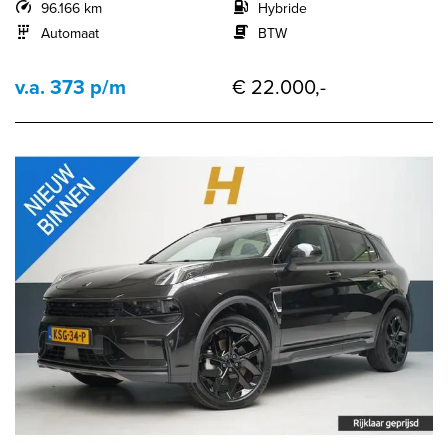
96.166 km
Hybride
Automaat
BTW
v.a. 373 p/m
€ 22.000,-