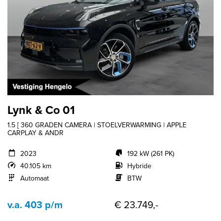
Lynk & Co 01
1.5 [ 360 GRADEN CAMERA | STOELVERWARMING | APPLE
CARPLAY & ANDR
2023
192 kW (261 PK)
40.105 km
Hybride
Automaat
BTW
v.a. 403 p/m
€ 23.749,-