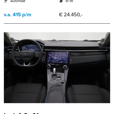
Automaat
BTW
v.a. 415 p/m
€ 24.450,-