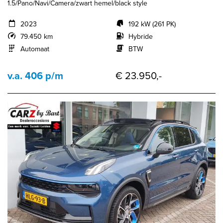
1.5/Pano/Navi/Camera/zwart hemel/black style
2023
192 kW (261 PK)
79.450 km
Hybride
Automaat
BTW
v.a. 406 p/m
€ 23.950,-