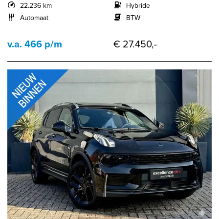
22.236 km
Hybride
Automaat
BTW
v.a. 466 p/m
€ 27.450,-