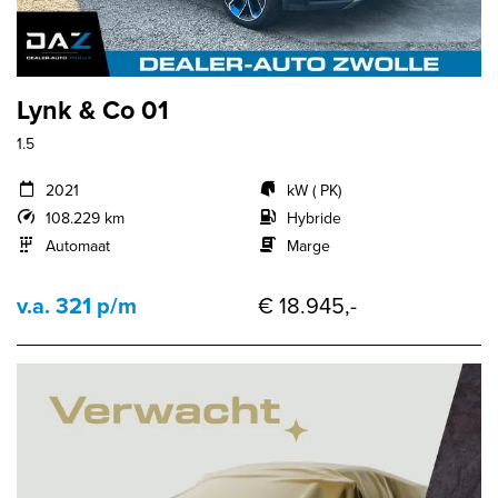
Lynk & Co 01
1.5
2021
kW ( PK)
108.229 km
Hybride
Automaat
Marge
v.a. 321 p/m
€ 18.945,-