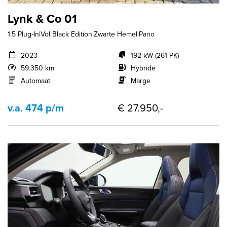
Lynk & Co 01
1.5 Plug-In|Vol Black Edition|Zwarte Hemel|Pano
2023
192 kW (261 PK)
59.350 km
Hybride
Automaat
Marge
v.a. 474 p/m
€ 27.950,-