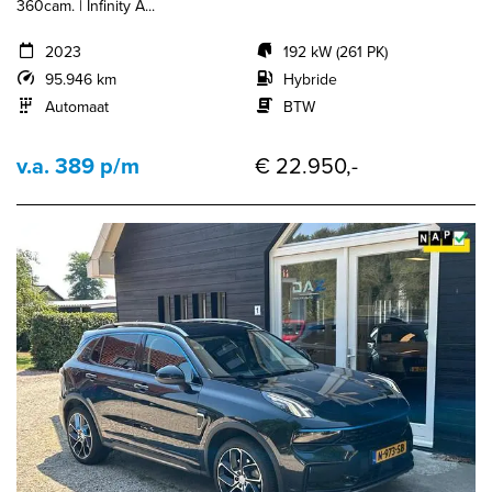
360cam. | Infinity A...
2023
192 kW (261 PK)
95.946 km
Hybride
Automaat
BTW
v.a. 389 p/m
€ 22.950,-