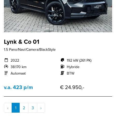
Lynk & Co 01
1.5 Pano/Navi/Camera/BlackStyle
2022
192 kW (261 PK)
38.170 km
Hybride
Automaat
BTW
v.a. 423 p/m
€ 24.950,-
‹
1
2
3
›