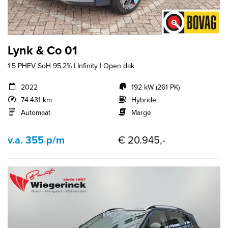
Lynk & Co 01
1.5 PHEV SoH 95,2% | Infinity | Open dak
2022
192 kW (261 PK)
74.431 km
Hybride
Automaat
Marge
v.a. 355 p/m
€ 20.945,-