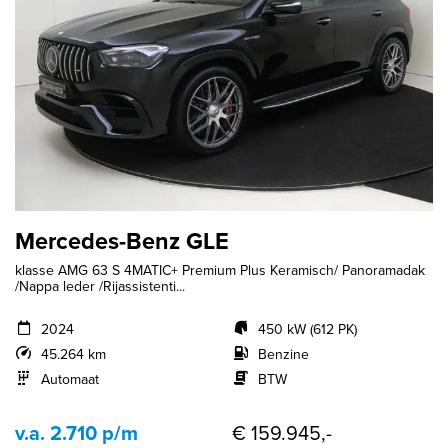
Mercedes-Benz GLE
klasse AMG 63 S 4MATIC+ Premium Plus Keramisch/ Panoramadak
/Nappa leder /Rijassistenti...
2024
450 kW (612 PK)
45.264 km
Benzine
Automaat
BTW
v.a. 2.710 p/m
€ 159.945,-