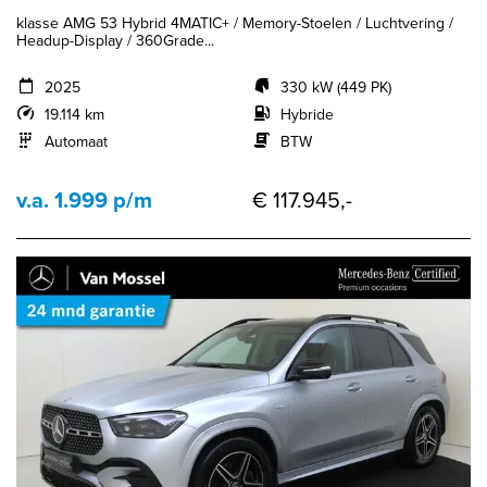
klasse AMG 53 Hybrid 4MATIC+ / Memory-Stoelen / Luchtvering /
Headup-Display / 360Grade...
2025
330 kW (449 PK)
19.114 km
Hybride
Automaat
BTW
v.a. 1.999 p/m
€ 117.945,-