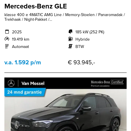
Mercedes-Benz GLE
klasse 400 e 4MATIC AMG Line / Memory-Stoelen / Panaromadak /
Trekhaak / Night-Pakket /...
2025
185 kW (252 PK)
19.419 km
Hybride
Automaat
BTW
v.a. 1.592 p/m
€ 93.945,-