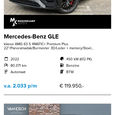
Mercedes-Benz GLE
klasse AMG 63 S 4MATIC+ Premium Plus
22''/Panoramadak/Burmester 3D/Leder + memory/Stoel...
2022
450 kW (612 PK)
80.371 km
Benzine
Automaat
BTW
v.a. 2.033 p/m
€ 119.950,-