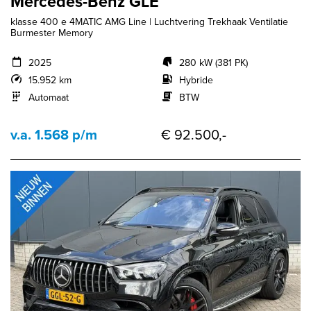
Mercedes-Benz GLE
klasse 400 e 4MATIC AMG Line | Luchtvering Trekhaak Ventilatie
Burmester Memory
2025
280 kW (381 PK)
15.952 km
Hybride
Automaat
BTW
v.a. 1.568 p/m
€ 92.500,-