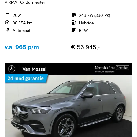
AIRMATIC/ Burmester
2021
243 kW (330 PK)
98.354 km
Hybride
Automaat
BTW
v.a. 965 p/m
€ 56.945,-