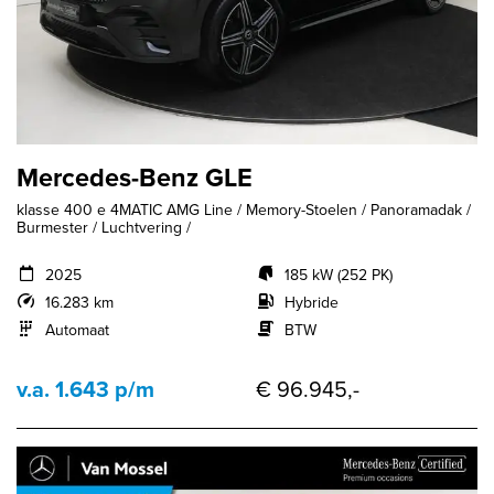
Mercedes-Benz GLE
klasse 400 e 4MATIC AMG Line / Memory-Stoelen / Panoramadak /
Burmester / Luchtvering /
2025
185 kW (252 PK)
16.283 km
Hybride
Automaat
BTW
v.a. 1.643 p/m
€ 96.945,-