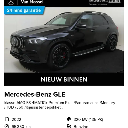
Mercedes-Benz GLE
klasse AMG 53 4MATIC+ Premium Plus /Panoramadak /Memory
/HUD /360 /Rijassistentiepakket...
2022
320 kW (435 PK)
95.350 km
Benzine