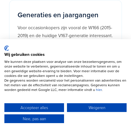
Generaties en jaargangen
Voor occasionkopers zijn vooral de W166 (2015-
2019) en de huidige V167-generatie interessant.
De nieuwste generatie biedt een moderner
interieur, uitgebreidere veiligheidssystemen en
Wij gebruiken cookies
efficiëntere aandrijflijnen. Modellen vanaf 2020
We kunnen deze plaatsen voor analyse van onze bezoekersgegevens, om
onze website te verbeteren, gepersonaliseerde inhoud te tonen en om u
bieden momenteel een aantrekkelijke balans
een geweldige website-ervaring te bieden. Voor meer informatie over de
tussen technologie, luxe en afschrijving.
cookies die we gebruiken opent u de instellingen.
De gegevens worden verzameld voor het personaliseren van advertenties en
het meten van de effectiviteit van reclamecampagnes. Gegevens kunnen
worden gedeeld met Google LLC, meer informatie vindt u
hier
.
Accepteer alles
Weigeren
Nee, pas aan
Aankooptips voor een