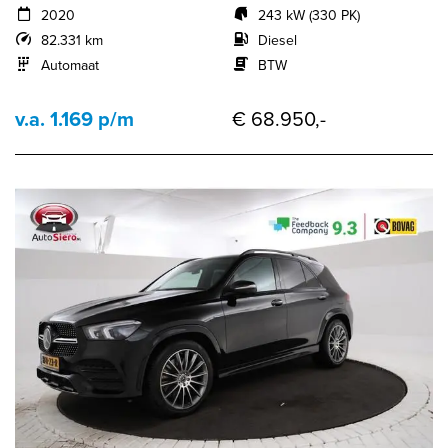
2020
243 kW (330 PK)
82.331 km
Diesel
Automaat
BTW
v.a. 1.169 p/m
€ 68.950,-