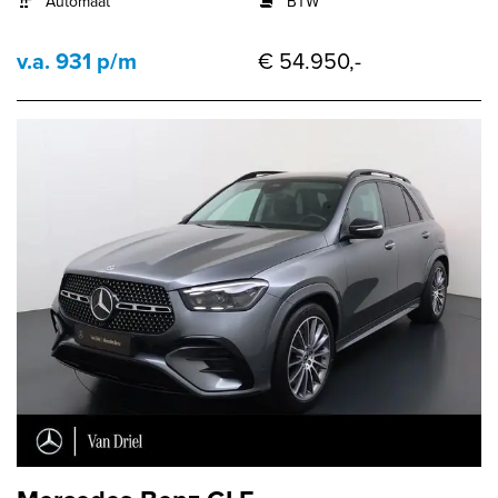
Automaat
BTW
v.a. 931 p/m
€ 54.950,-