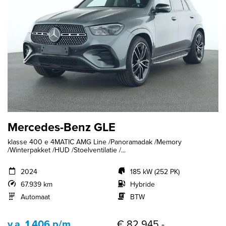
Mercedes-Benz GLE
klasse 400 e 4MATIC AMG Line /Panoramadak /Memory
/Winterpakket /HUD /Stoelventilatie /...
2024
185 kW (252 PK)
67.939 km
Hybride
Automaat
BTW
v.a. 1.406 p/m
€ 82.945,-