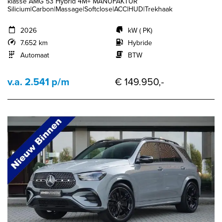
klasse AMG 53 Hybrid 4M+ MANUFAKTUR
Silicium|Carbon|Massage|Softclose|ACC|HUD|Trekhaak
2026
kW ( PK)
7.652 km
Hybride
Automaat
BTW
v.a. 2.541 p/m
€ 149.950,-