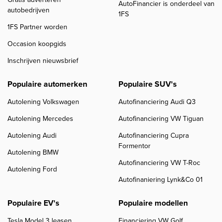
AutoFinancier is onderdeel van
autobedrijven
1FS
1FS Partner worden
Occasion koopgids
Inschrijven nieuwsbrief
Populaire automerken
Populaire SUV's
Autolening Volkswagen
Autofinanciering Audi Q3
Autolening Mercedes
Autofinanciering VW Tiguan
Autolening Audi
Autofinanciering Cupra
Formentor
Autolening BMW
Autofinanciering VW T-Roc
Autolening Ford
Autofinaniering Lynk&Co 01
Populaire EV's
Populaire modellen
Tesla Model 3 leasen
Financiering VW Golf