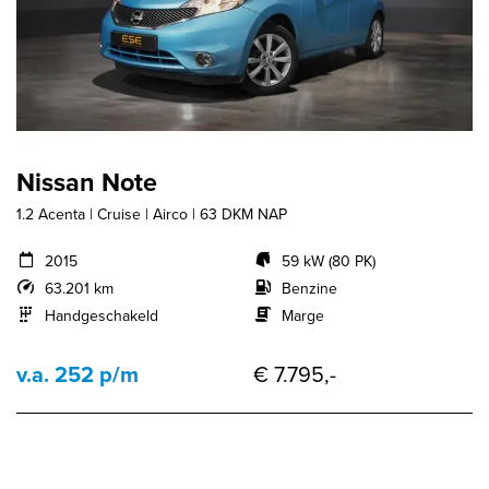
Nissan Note
1.2 Acenta | Cruise | Airco | 63 DKM NAP
2015
59 kW (80 PK)
63.201 km
Benzine
Handgeschakeld
Marge
v.a. 252 p/m
€ 7.795,-