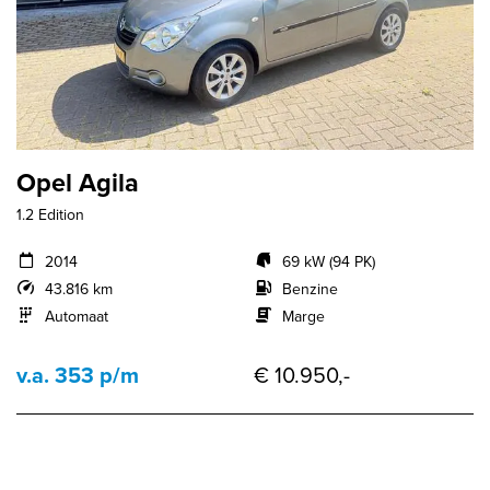
Opel Agila
1.2 Edition
2014
69 kW (94 PK)
43.816 km
Benzine
Automaat
Marge
v.a. 353 p/m
€ 10.950,-