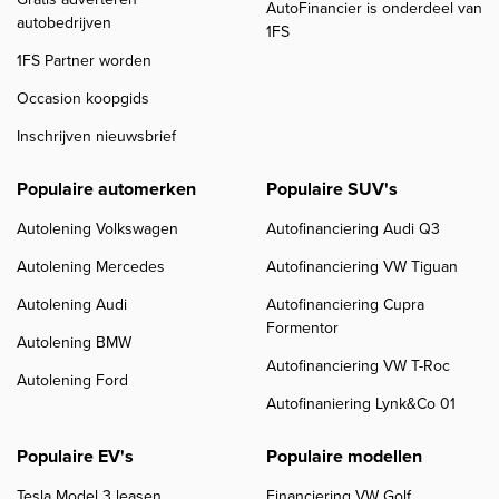
AutoFinancier is onderdeel van
autobedrijven
1FS
1FS Partner worden
Occasion koopgids
Inschrijven nieuwsbrief
Populaire automerken
Populaire SUV's
Autolening Volkswagen
Autofinanciering Audi Q3
Autolening Mercedes
Autofinanciering VW Tiguan
Autolening Audi
Autofinanciering Cupra
Formentor
Autolening BMW
Autofinanciering VW T-Roc
Autolening Ford
Autofinaniering Lynk&Co 01
Populaire EV's
Populaire modellen
Tesla Model 3 leasen
Financiering VW Golf