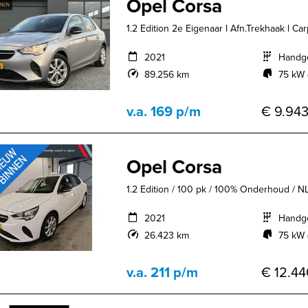
Opel Corsa
1.2 Edition 2e Eigenaar l Afn.Trekhaak l Carpl
2021
Handg
89.256 km
75 kW 
v.a. 169 p/m
€ 9.943
Opel Corsa
1.2 Edition / 100 pk / 100% Onderhoud / N
2021
Handg
26.423 km
75 kW 
v.a. 211 p/m
€ 12.44