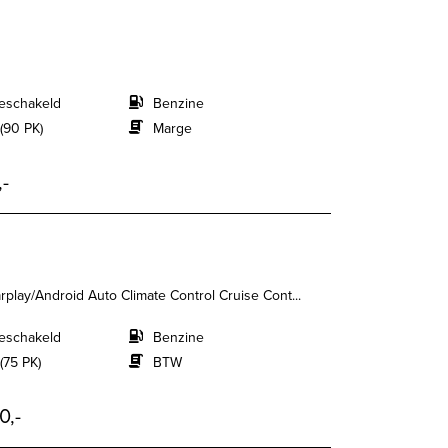
eschakeld
Benzine
(90 PK)
Marge
,-
play/Android Auto Climate Control Cruise Cont...
eschakeld
Benzine
(75 PK)
BTW
0,-