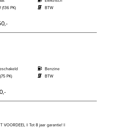
aat
Elektrisch
 (136 PK)
BTW
0,-
eschakeld
Benzine
(75 PK)
BTW
0,-
 VOORDEEL || Tot 8 jaar garantie! ||