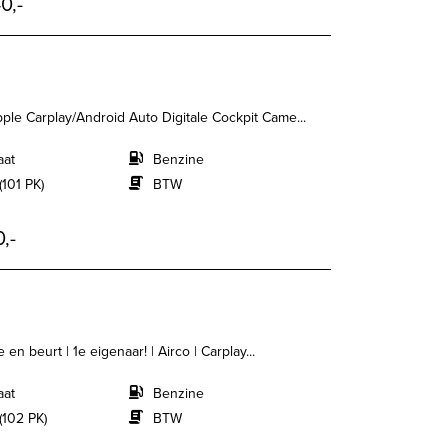
0,-
ple Carplay/Android Auto Digitale Cockpit Came...
aat
Benzine
(101 PK)
BTW
,-
 en beurt | 1e eigenaar! | Airco | Carplay...
aat
Benzine
(102 PK)
BTW