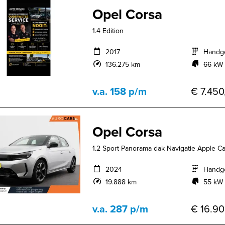
Opel Corsa
1.4 Edition
2017
Handg
136.275 km
66 kW 
v.a. 158 p/m
€ 7.450
Opel Corsa
1.2 Sport Panorama dak Navigatie Apple Car
2024
Handg
19.888 km
55 kW 
v.a. 287 p/m
€ 16.90