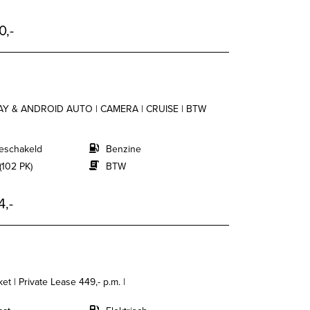
0,-
PLAY & ANDROID AUTO | CAMERA | CRUISE | BTW
eschakeld
Benzine
(102 PK)
BTW
4,-
et | Private Lease 449,- p.m. |