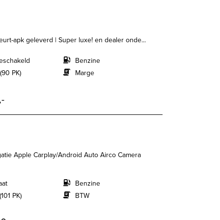
urt-apk geleverd | Super luxe! en dealer onde...
eschakeld
Benzine
(90 PK)
Marge
,-
atie Apple Carplay/Android Auto Airco Camera
aat
Benzine
(101 PK)
BTW