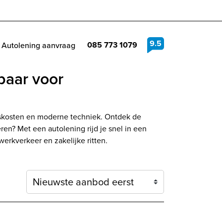
9.5
085 773 1079
Autolening aanvraag
baar voor
kskosten en moderne techniek. Ontdek de
en? Met een autolening rijd je snel in een
werkverkeer en zakelijke ritten.
Sortering