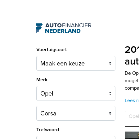
Navigation
201
Voertuigsoort
aut
De Ope
Merk
mogeli
compac
Lees 
Model
Ope
Trefwoord