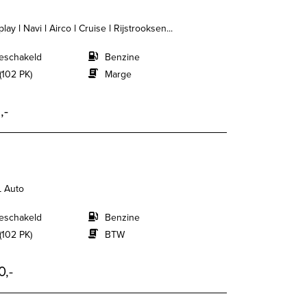
ay l Navi l Airco l Cruise l Rijstrooksen...
eschakeld
Benzine
(102 PK)
Marge
,-
L Auto
eschakeld
Benzine
(102 PK)
BTW
0,-