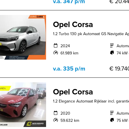
v.a. 347 p/m
€ 20.44
Opel Corsa
1.2 Turbo 130 pk Automaat GS Navigatie Ap
2024
Autom
61.989 km
74 kW 
v.a. 335 p/m
€ 19.740
Opel Corsa
1.2 Elegance Automaat Rijklaar incl. garantie
2020
Autom
59.632 km
75 kW 