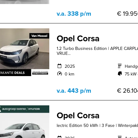
v.a. 338 p/m
€ 19.95
Opel Corsa
1.2 Turbo Business Edition | APPLE CAR
VRIJE...
2025
Handg
0 km
75 kW 
v.a. 443 p/m
€ 26.10
Opel Corsa
lectric Edition 50 kWh | 3 Fase | Winterpakk