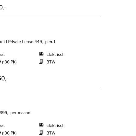
0,-
et | Private Lease 449,- p.m. |
aat
Elektrisch
 (136 PK)
BTW
0,-
e 399,- per maand
aat
Elektrisch
 (136 PK)
BTW