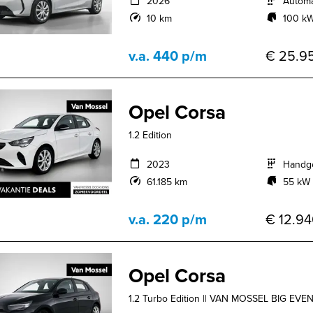
2026
Autom
10 km
100 kW
v.a. 440 p/m
€ 25.95
Opel Corsa
1.2 Edition
2023
Handg
61.185 km
55 kW 
v.a. 220 p/m
€ 12.94
Opel Corsa
1.2 Turbo Edition || VAN MOSSEL BIG EVENT