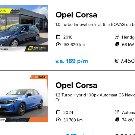
Opel Corsa
1.0 Turbo Innovation Incl. 6 m BOVAG en be
2016
Handg
153.620 km
66 kW 
v.a. 189 p/m
€ 7.450
Opel Corsa
1.2 Turbo Hybrid 100pk Automaat GS Navig
Cr...
2024
Autom
30.789 km
74 kW 