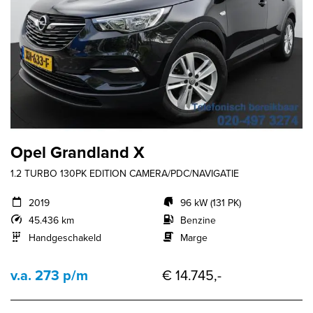
Opel Grandland X
1.2 TURBO 130PK EDITION CAMERA/PDC/NAVIGATIE
2019
96 kW (131 PK)
45.436 km
Benzine
Handgeschakeld
Marge
v.a. 273 p/m
€ 14.745,-