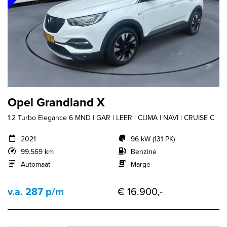
Opel Grandland X
1.2 Turbo Elegance 6 MND | GAR | LEER | CLIMA | NAVI | CRUISE C
2021
96 kW (131 PK)
99.569 km
Benzine
Automaat
Marge
v.a. 287 p/m
€ 16.900,-