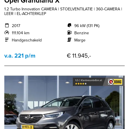
Opel Grandland X
1.2 Turbo Innovation CAMERA | STOELVENTILATIE | 360-CAMERA |
LEER | EL-ACHTERKLEP
2017
96 kW (131 PK)
111.104 km
Benzine
Handgeschakeld
Marge
v.a. 221 p/m
€ 11.945,-