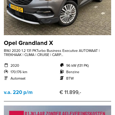
Opel Grandland X
BWJ 2020 1.2 131 PKTurbo Business Executive AUTOMAAT |
TREKHAAK | CLIMA | CRUISE | CARP...
2020
96 kW (131 PK)
170.176 km
Benzine
Automaat
BTW
v.a. 220 p/m
€ 11.899,-