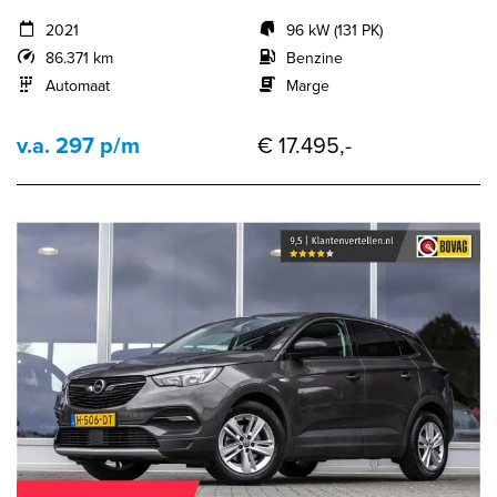
2021
96 kW (131 PK)
86.371 km
Benzine
Automaat
Marge
v.a. 297 p/m
€ 17.495,-