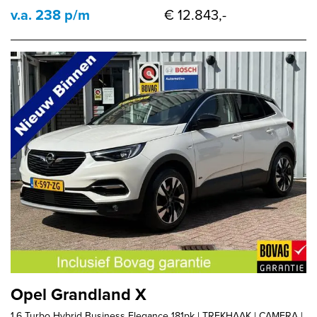
v.a. 238 p/m
€ 12.843,-
Opel Grandland X
1.6 Turbo Hybrid Business Elegance 181pk | TREKHAAK | CAMERA |