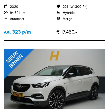
2020
221 kW (300 PK)
94.821 km
Hybride
Automaat
Marge
v.a. 323 p/m
€ 17.450,-