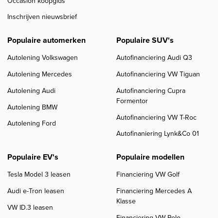
Occasion koopgids
Inschrijven nieuwsbrief
Populaire automerken
Populaire SUV's
Autolening Volkswagen
Autofinanciering Audi Q3
Autolening Mercedes
Autofinanciering VW Tiguan
Autolening Audi
Autofinanciering Cupra
Formentor
Autolening BMW
Autofinanciering VW T-Roc
Autolening Ford
Autofinaniering Lynk&Co 01
Populaire EV's
Populaire modellen
Tesla Model 3 leasen
Financiering VW Golf
Audi e-Tron leasen
Financiering Mercedes A
Klasse
VW ID.3 leasen
Financiering VW Polo