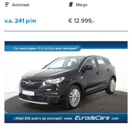
Automaat
Marge
v.a. 241 p/m
€ 12.999,-