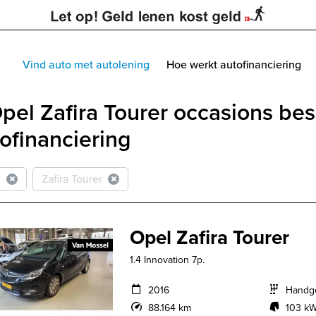
Vind auto met autolening
Hoe werkt autofinanciering
pel Zafira Tourer occasions be
ofinanciering
l
Zafira Tourer
Opel Zafira Tourer
1.4 Innovation 7p.
2016
Handg
88.164 km
103 kW