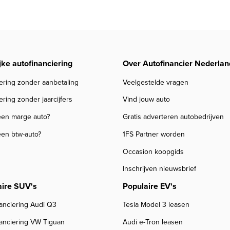
jke autofinanciering
Over Autofinancier Nederlan
ering zonder aanbetaling
Veelgestelde vragen
ering zonder jaarcijfers
Vind jouw auto
een marge auto?
Gratis adverteren autobedrijven
een btw-auto?
1FS Partner worden
Occasion koopgids
Inschrijven nieuwsbrief
aire SUV's
Populaire EV's
anciering Audi Q3
Tesla Model 3 leasen
nanciering VW Tiguan
Audi e-Tron leasen