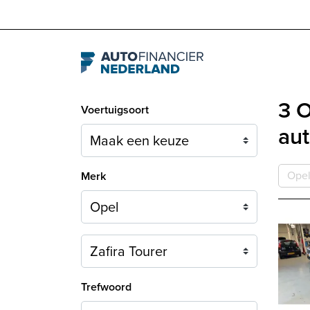
Navigation
3 O
Voertuigsoort
aut
Ope
Merk
Model
Trefwoord