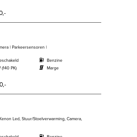
0,-
amera | Parkeersensoren |
eschakeld
Benzine
 (140 PK)
Marge
0,-
 Xenon Led, Stuur/Stoelverwarming, Camera,
eschakeld
Benzine