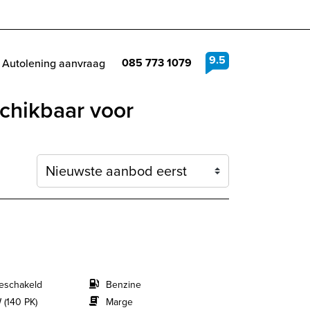
9.5
085 773 1079
Autolening aanvraag
schikbaar voor
Sortering
eschakeld
Benzine
 (140 PK)
Marge