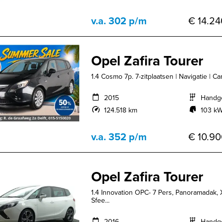
v.a. 302 p/m
€ 14.24
Opel Zafira Tourer
1.4 Cosmo 7p. 7-zitplaatsen | Navigatie | C
2015
Handg
124.518 km
103 kW
v.a. 352 p/m
€ 10.90
Opel Zafira Tourer
1.4 Innovation OPC- 7 Pers, Panoramadak,
Sfee...
2016
Handg