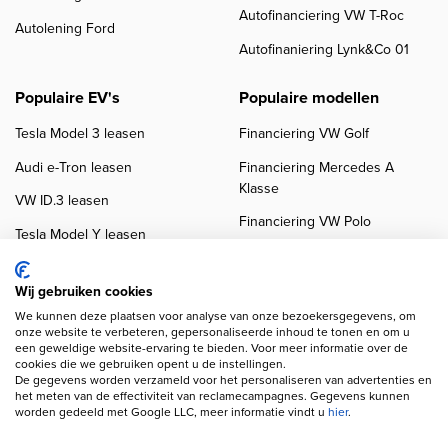
Autofinanciering VW T-Roc
Autolening Ford
Autofinaniering Lynk&Co 01
Populaire EV's
Populaire modellen
Tesla Model 3 leasen
Financiering VW Golf
Audi e-Tron leasen
Financiering Mercedes A
Klasse
VW ID.3 leasen
Financiering VW Polo
Tesla Model Y leasen
Financiering BMW 3-Serie
VW ID.4 leasen
Financiering Audi A3
Wij gebruiken cookies
We kunnen deze plaatsen voor analyse van onze bezoekersgegevens, om
onze website te verbeteren, gepersonaliseerde inhoud te tonen en om u
een geweldige website-ervaring te bieden. Voor meer informatie over de
cookies die we gebruiken opent u de instellingen.
De gegevens worden verzameld voor het personaliseren van advertenties en
het meten van de effectiviteit van reclamecampagnes. Gegevens kunnen
worden gedeeld met Google LLC, meer informatie vindt u
hier
.
Copyright navigation
Privacy verklaring
Cookieverklaring
Disclaimer