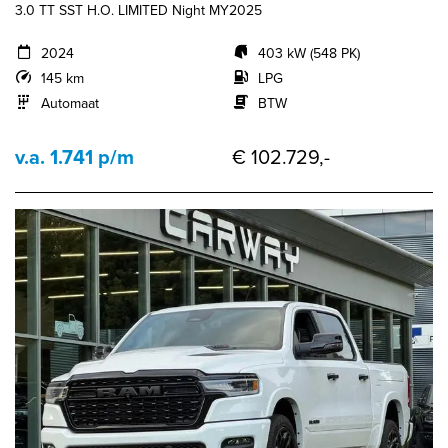
3.0 TT SST H.O. LIMITED Night MY2025
2024
403 kW (548 PK)
145 km
LPG
Automaat
BTW
v.a. 1.741 p/m
€ 102.729,-