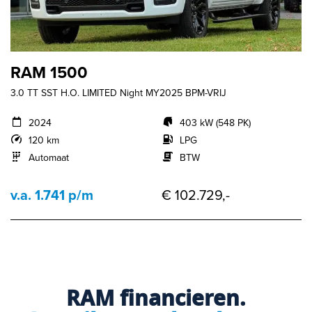
RAM 1500
3.0 TT SST H.O. LIMITED Night MY2025 BPM-VRIJ
2024
403 kW (548 PK)
120 km
LPG
Automaat
BTW
v.a. 1.741 p/m
€ 102.729,-
RAM financieren.