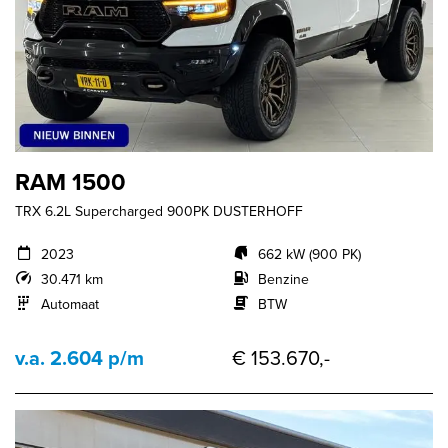
RAM 1500
TRX 6.2L Supercharged 900PK DUSTERHOFF
2023
662 kW (900 PK)
30.471 km
Benzine
Automaat
BTW
v.a. 2.604 p/m
€ 153.670,-