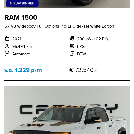
RAM 1500
5.7 V8 Widebody Full Options incl LPG deksel White Edition
2021
296 kW (402 PK)
95.494 km
LPG
Automaat
BTW
v.a. 1.229 p/m
€ 72.540,-