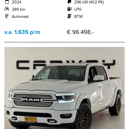
2024
296 kW (402 PK)
289 km
LPG
Automaat
BTW
v.a. 1.635 p/m
€ 96.498,-