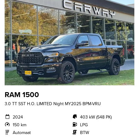
RAM 1500
3.0 TT SST H.O. LIMITED Night MY2025 BPM-VRIJ
2024
403 kW (548 PK)
150 km
LPG
Automaat
BTW