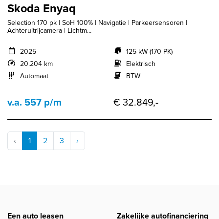
Skoda Enyaq
Selection 170 pk | SoH 100% | Navigatie | Parkeersensoren |
Achteruitrijcamera | Lichtm...
2025
125 kW (170 PK)
20.204 km
Elektrisch
Automaat
BTW
v.a. 557 p/m
€ 32.849,-
‹
1
2
3
›
Een auto leasen
Zakelijke autofinanciering