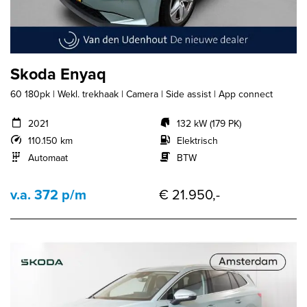
Skoda Enyaq
60 180pk | Wekl. trekhaak | Camera | Side assist | App connect
2021
132 kW (179 PK)
110.150 km
Elektrisch
Automaat
BTW
v.a. 372 p/m
€ 21.950,-