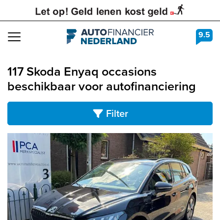
9.5
Navigation
117 Skoda Enyaq occasions
beschikbaar voor autofinanciering
Filter