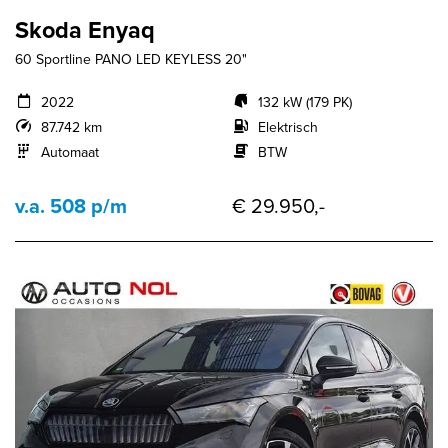
Skoda Enyaq
60 Sportline PANO LED KEYLESS 20"
2022
132 kW (179 PK)
87.742 km
Elektrisch
Automaat
BTW
v.a. 508 p/m
€ 29.950,-