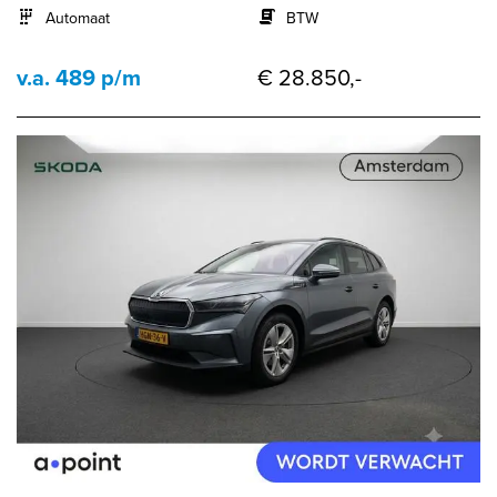
Automaat
BTW
v.a. 489 p/m
€ 28.850,-