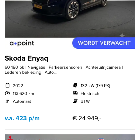
Skoda Enyaq
60 180 pk | Navigatie | Parkeersensoren | Achteruitrijcamera |
Lederen bekleding | Auto...
2022
132 kW (179 PK)
113.620 km
Elektrisch
Automaat
BTW
v.a. 423 p/m
€ 24.949,-