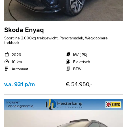
Skoda Enyaq
Sportline 2.000kg trekgewicht, Panoramadak, Wegklapbare
trekhaak
2026
kW ( PK)
10 km
Elektrisch
Automaat
BTW
v.a. 931 p/m
€ 54.950,-