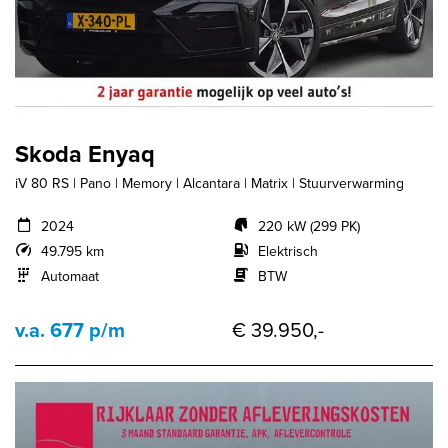
Skoda Enyaq
iV 80 RS | Pano | Memory | Alcantara | Matrix | Stuurverwarming
2024
220 kW (299 PK)
49.795 km
Elektrisch
Automaat
BTW
v.a. 677 p/m
€ 39.950,-