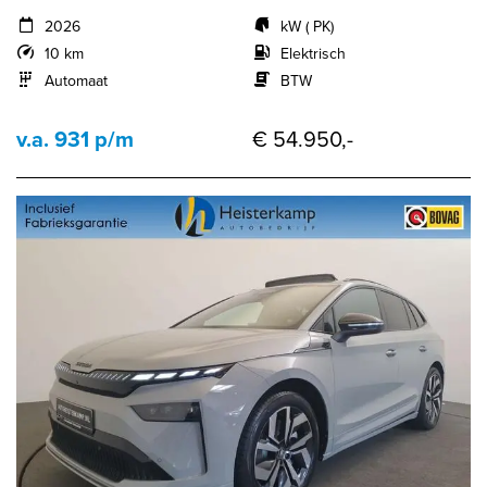
2026
kW ( PK)
10 km
Elektrisch
Automaat
BTW
v.a. 931 p/m
€ 54.950,-