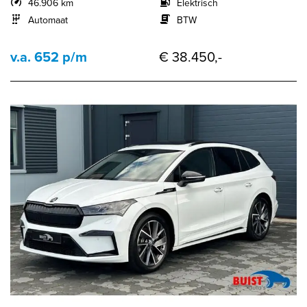
46.906 km
Elektrisch
Automaat
BTW
v.a. 652 p/m
€ 38.450,-