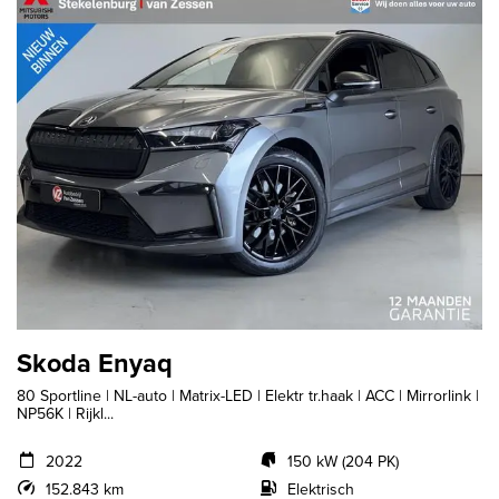
Skoda Enyaq
80 Sportline | NL-auto | Matrix-LED | Elektr tr.haak | ACC | Mirrorlink |
NP56K | Rijkl...
2022
150 kW (204 PK)
152.843 km
Elektrisch