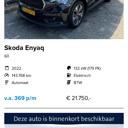
Skoda Enyaq
60
2022
132 kW (179 PK)
143.768 km
Elektrisch
Automaat
BTW
v.a. 369 p/m
€ 21.750,-