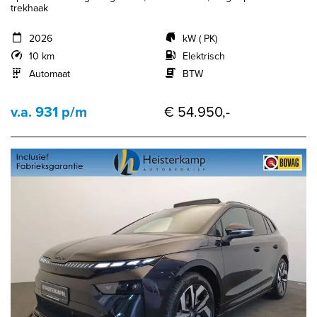
trekhaak
2026
kW ( PK)
10 km
Elektrisch
Automaat
BTW
v.a. 931 p/m
€ 54.950,-