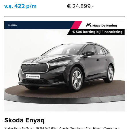
v.a. 422 p/m
€ 24.899,-
Skoda Enyaq
Selection 150pk · SOH 92,9% · Apple/Android Car Play · Camera ·