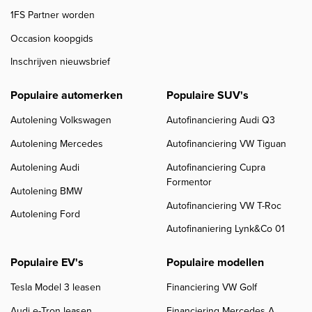
1FS Partner worden
Occasion koopgids
Inschrijven nieuwsbrief
Populaire automerken
Populaire SUV's
Autolening Volkswagen
Autofinanciering Audi Q3
Autolening Mercedes
Autofinanciering VW Tiguan
Autolening Audi
Autofinanciering Cupra
Formentor
Autolening BMW
Autofinanciering VW T-Roc
Autolening Ford
Autofinaniering Lynk&Co 01
Populaire EV's
Populaire modellen
Tesla Model 3 leasen
Financiering VW Golf
Audi e-Tron leasen
Financiering Mercedes A