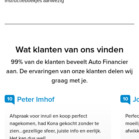
Instructieboekjes aanwezig
Wat klanten van ons vinden
99% van de klanten beveelt Auto Financier
aan. De ervaringen van onze klanten delen wij
graag met je.
Peter Imhof
J
10
10
Afspraak voor inruil en koop perfect
Perfec
nagekomen, had Kona gekocht zonder te
moeil
zien...gezellige sfeer, juiste info en eerlijk.
afwikk
Het kan dus wel!