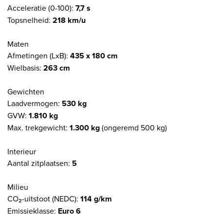
Acceleratie (0-100):
7,7 s
Topsnelheid:
218 km/u
Maten
Afmetingen (LxB):
435 x 180 cm
Wielbasis:
263 cm
Gewichten
Laadvermogen:
530 kg
GVW:
1.810 kg
Max. trekgewicht:
1.300 kg
(ongeremd 500 kg)
Interieur
Aantal zitplaatsen:
5
Milieu
CO₂-uitstoot (NEDC):
114 g/km
Emissieklasse:
Euro 6