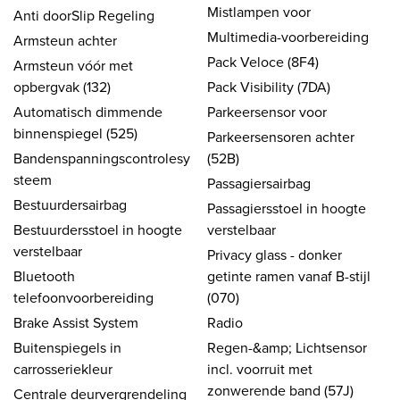
Mistlampen voor
Anti doorSlip Regeling
Multimedia-voorbereiding
Armsteun achter
Pack Veloce (8F4)
Armsteun vóór met
opbergvak (132)
Pack Visibility (7DA)
Automatisch dimmende
Parkeersensor voor
binnenspiegel (525)
Parkeersensoren achter
Bandenspanningscontrolesy
(52B)
steem
Passagiersairbag
Bestuurdersairbag
Passagiersstoel in hoogte
Bestuurdersstoel in hoogte
verstelbaar
verstelbaar
Privacy glass - donker
Bluetooth
getinte ramen vanaf B-stijl
telefoonvoorbereiding
(070)
Brake Assist System
Radio
Buitenspiegels in
Regen-&amp; Lichtsensor
carrosseriekleur
incl. voorruit met
zonwerende band (57J)
Centrale deurvergrendeling