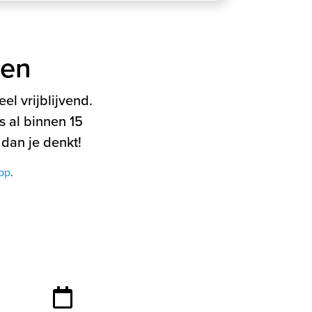
ten
el vrijblijvend.
 al binnen 15
 dan je denkt!
pp
.