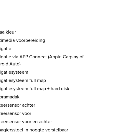
aalkleur
timedia-voorbereiding
igatie
igatie via APP Connect (Apple Carplay of
roid Auto)
igatiesysteem
igatiesysteem full map
igatiesysteem full map + hard disk
oramadak
keersensor achter
keersensor voor
keersensor voor en achter
agiersstoel in hoogte verstelbaar