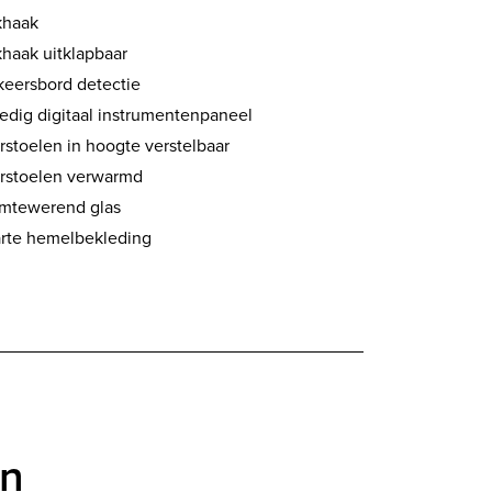
khaak
khaak uitklapbaar
keersbord detectie
ledig digitaal instrumentenpaneel
rstoelen in hoogte verstelbaar
rstoelen verwarmd
mtewerend glas
rte hemelbekleding
en