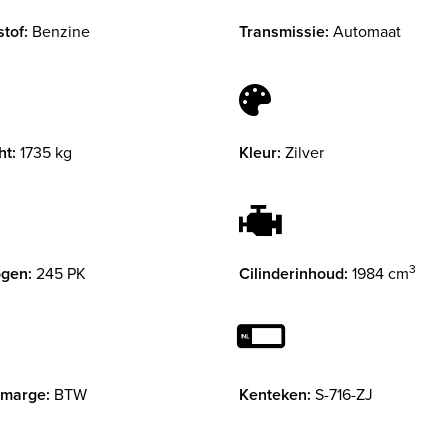
tof:
Benzine
Transmissie:
Automaat
ht:
1735 kg
Kleur:
Zilver
3
gen:
245 PK
Cilinderinhoud:
1984 cm
 marge:
BTW
Kenteken:
S-716-ZJ