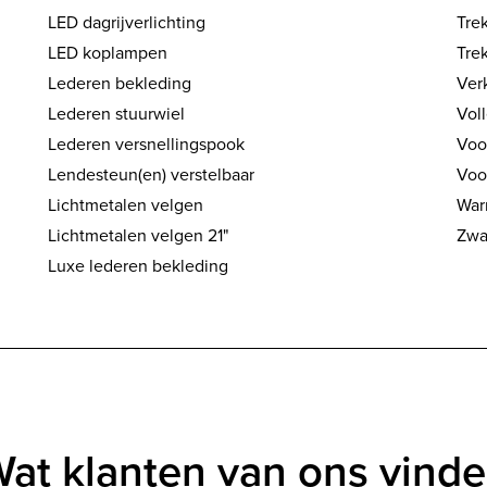
LED dagrijverlichting
Tre
LED koplampen
Tre
Lederen bekleding
Ver
Lederen stuurwiel
Vol
Lederen versnellingspook
Voo
Lendesteun(en) verstelbaar
Voo
Lichtmetalen velgen
War
Lichtmetalen velgen 21"
Zwa
Luxe lederen bekleding
at klanten van ons vind