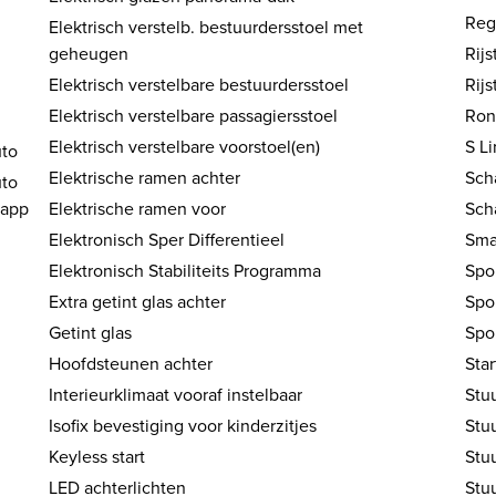
Reg
Elektrisch verstelb. bestuurdersstoel met
geheugen
Rij
Elektrisch verstelbare bestuurdersstoel
Rijs
Elektrisch verstelbare passagiersstoel
Ron
Elektrisch verstelbare voorstoel(en)
S Li
uto
Elektrische ramen achter
Sch
uto
sapp
Elektrische ramen voor
Sch
Elektronisch Sper Differentieel
Sma
Elektronisch Stabiliteits Programma
Spo
Extra getint glas achter
Spo
Getint glas
Spo
Hoofdsteunen achter
Sta
Interieurklimaat vooraf instelbaar
Stuu
Isofix bevestiging voor kinderzitjes
Stu
Keyless start
Stuu
LED achterlichten
Stu