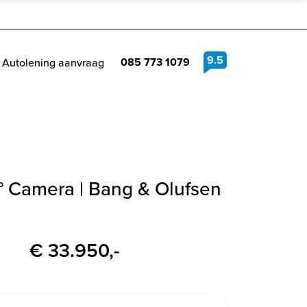
9.5
085 773 1079
Autolening aanvraag
0° Camera | Bang & Olufsen
€ 33.950,-