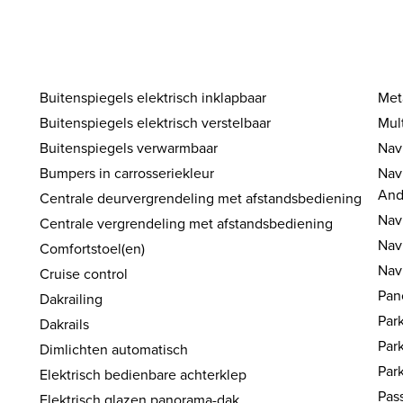
Buitenspiegels elektrisch inklapbaar
Met
Buitenspiegels elektrisch verstelbaar
Mul
Buitenspiegels verwarmbaar
Nav
Bumpers in carrosseriekleur
Nav
And
Centrale deurvergrendeling met afstandsbediening
Nav
Centrale vergrendeling met afstandsbediening
Nav
Comfortstoel(en)
Nav
Cruise control
Pan
Dakrailing
Par
Dakrails
Par
Dimlichten automatisch
Par
Elektrisch bedienbare achterklep
Pass
Elektrisch glazen panorama-dak