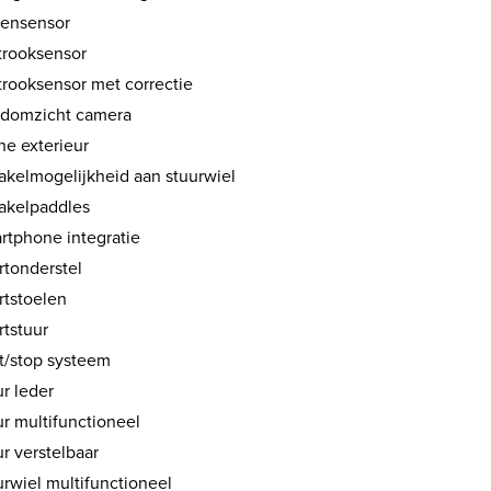
ensensor
strooksensor
trooksensor met correctie
domzicht camera
ne exterieur
akelmogelijkheid aan stuurwiel
akelpaddles
rtphone integratie
rtonderstel
rtstoelen
rtstuur
rt/stop systeem
r leder
ur multifunctioneel
r verstelbaar
urwiel multifunctioneel