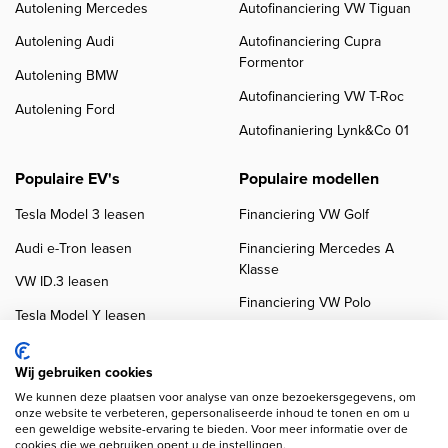
Autolening Mercedes
Autofinanciering VW Tiguan
Autolening Audi
Autofinanciering Cupra
Formentor
Autolening BMW
Autofinanciering VW T-Roc
Autolening Ford
Autofinaniering Lynk&Co 01
Populaire EV's
Populaire modellen
Tesla Model 3 leasen
Financiering VW Golf
Audi e-Tron leasen
Financiering Mercedes A
Klasse
VW ID.3 leasen
Financiering VW Polo
Tesla Model Y leasen
Financiering BMW 3-Serie
VW ID.4 leasen
Financiering Audi A3
Wij gebruiken cookies
We kunnen deze plaatsen voor analyse van onze bezoekersgegevens, om
onze website te verbeteren, gepersonaliseerde inhoud te tonen en om u
een geweldige website-ervaring te bieden. Voor meer informatie over de
cookies die we gebruiken opent u de instellingen.