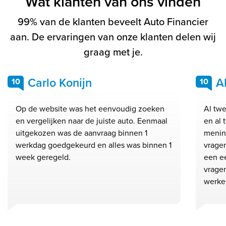
Wat klanten van ons vinden
99% van de klanten beveelt Auto Financier
aan. De ervaringen van onze klanten delen wij
graag met je.
Carlo Konijn
A
10
10
Op de website was het eenvoudig zoeken
Al twe
en vergelijken naar de juiste auto. Eenmaal
en al 
uitgekozen was de aanvraag binnen 1
mening
werkdag goedgekeurd en alles was binnen 1
vrage
week geregeld.
een ee
vragen
werke