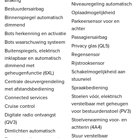
Braking
Niveauregeling automatisch
Bestuurdersairbag
Oplaadmogelijkheid
Binnenspiegel automatisch
Parkeersensor voor en
dimmend
achter
Bots herkenning en activatie
Passagiersairbag
Bots waarschuwing systeem
Privacy glas (QL5)
Buitenspiegels, elektrisch
Regensensor
inklapbaar en automatisch
Rijstrooksensor
dimmend met
Schakelmogelijkheid aan
geheugenfunctie (6XL)
stuurwiel
Centrale deurvergrendeling
Spraakbediening
met afstandsbediening
Stoelen vóór, elektrisch
Connected services
verstelbaar met geheugen
Cruise control
voor bestuurdersstoel (PV3)
Digitale radio ontvangst
Stoelverwarming voor- en
(QV3)
achterin (4A4)
Dimlichten automatisch
Stuur verstelbaar