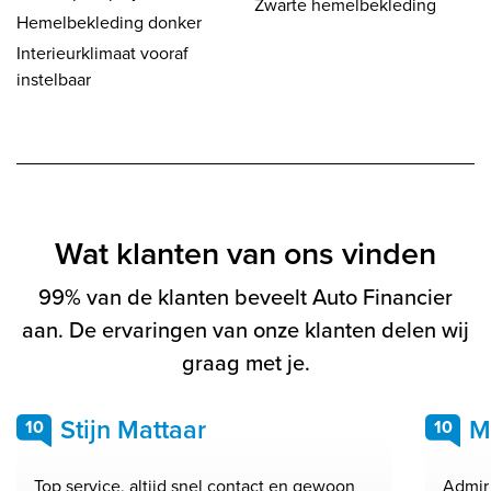
Zwarte hemelbekleding
Hemelbekleding donker
Interieurklimaat vooraf
instelbaar
Wat klanten van ons vinden
99% van de klanten beveelt Auto Financier
aan. De ervaringen van onze klanten delen wij
graag met je.
Stijn Mattaar
M
10
10
Top service, altijd snel contact en gewoon
Admir 