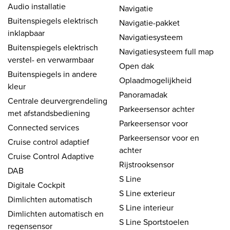
Audio installatie
Navigatie
Buitenspiegels elektrisch
Navigatie-pakket
inklapbaar
Navigatiesysteem
Buitenspiegels elektrisch
Navigatiesysteem full map
verstel- en verwarmbaar
Open dak
Buitenspiegels in andere
Oplaadmogelijkheid
kleur
Panoramadak
Centrale deurvergrendeling
Parkeersensor achter
met afstandsbediening
Parkeersensor voor
Connected services
Parkeersensor voor en
Cruise control adaptief
achter
Cruise Control Adaptive
Rijstrooksensor
DAB
S Line
Digitale Cockpit
S Line exterieur
Dimlichten automatisch
S Line interieur
Dimlichten automatisch en
S Line Sportstoelen
regensensor