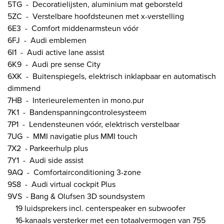
5TG - Decoratielijsten, aluminium mat geborsteld
5ZC - Verstelbare hoofdsteunen met x-verstelling
6E3 - Comfort middenarmsteun vóór
6FJ - Audi emblemen
6I1 - Audi active lane assist
6K9 - Audi pre sense City
6XK - Buitenspiegels, elektrisch inklapbaar en automatisch
dimmend
7HB - Interieurelementen in mono.pur
7K1 - Bandenspanningcontrolesysteem
7P1 - Lendensteunen vóór, elektrisch verstelbaar
7UG - MMI navigatie plus MMI touch
7X2 - Parkeerhulp plus
7Y1 - Audi side assist
9AQ - Comfortairconditioning 3-zone
9S8 - Audi virtual cockpit Plus
9VS - Bang & Olufsen 3D soundsystem
19 luidsprekers incl. centerspeaker en subwoofer
16-kanaals versterker met een totaalvermogen van 755