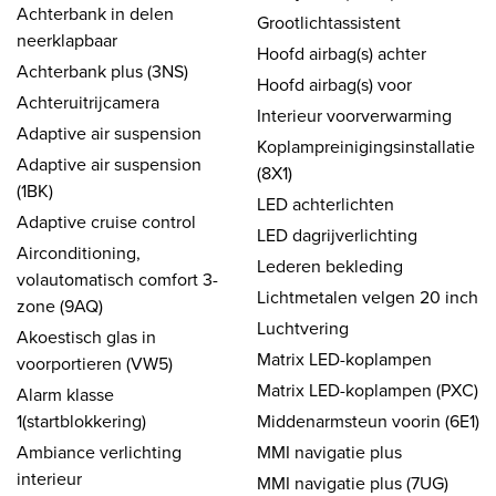
Achterbank in delen
Grootlichtassistent
neerklapbaar
Hoofd airbag(s) achter
Achterbank plus (3NS)
Hoofd airbag(s) voor
Achteruitrijcamera
Interieur voorverwarming
Adaptive air suspension
Koplampreinigingsinstallatie
Adaptive air suspension
(8X1)
(1BK)
LED achterlichten
Adaptive cruise control
LED dagrijverlichting
Airconditioning,
Lederen bekleding
volautomatisch comfort 3-
Lichtmetalen velgen 20 inch
zone (9AQ)
Luchtvering
Akoestisch glas in
Matrix LED-koplampen
voorportieren (VW5)
Matrix LED-koplampen (PXC)
Alarm klasse
1(startblokkering)
Middenarmsteun voorin (6E1)
Ambiance verlichting
MMI navigatie plus
interieur
MMI navigatie plus (7UG)