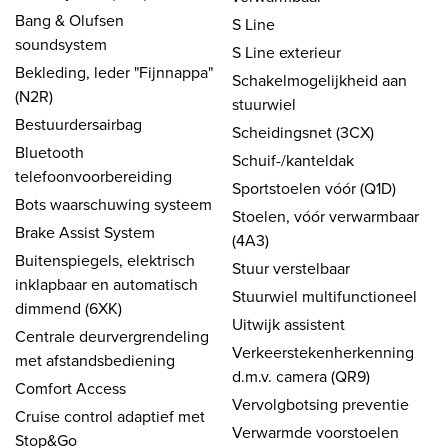
Bang & Olufsen
S Line
soundsystem
S Line exterieur
Bekleding, leder "Fijnnappa"
Schakelmogelijkheid aan
(N2R)
stuurwiel
Bestuurdersairbag
Scheidingsnet (3CX)
Bluetooth
Schuif-/kanteldak
telefoonvoorbereiding
Sportstoelen vóór (Q1D)
Bots waarschuwing systeem
Stoelen, vóór verwarmbaar
Brake Assist System
(4A3)
Buitenspiegels, elektrisch
Stuur verstelbaar
inklapbaar en automatisch
Stuurwiel multifunctioneel
dimmend (6XK)
Uitwijk assistent
Centrale deurvergrendeling
Verkeerstekenherkenning
met afstandsbediening
d.m.v. camera (QR9)
Comfort Access
Vervolgbotsing preventie
Cruise control adaptief met
Verwarmde voorstoelen
Stop&Go