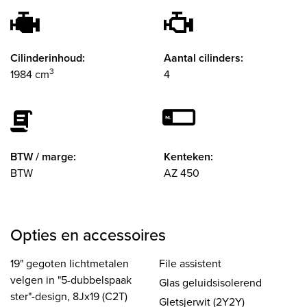
Cilinderinhoud:
Aantal cilinders:
3
1984 cm
4
BTW / marge:
Kenteken:
BTW
AZ 450
Opties en accessoires
19" gegoten lichtmetalen
File assistent
velgen in "5-dubbelspaak
Glas geluidsisolerend
ster"-design, 8Jx19 (C2T)
Gletsjerwit (2Y2Y)