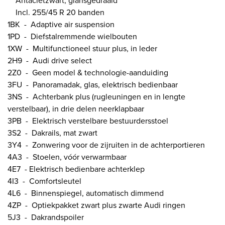
Antacietzwart, glansgedraaid
Incl. 255/45 R 20 banden
1BK - Adaptive air suspension
1PD - Diefstalremmende wielbouten
1XW - Multifunctioneel stuur plus, in leder
2H9 - Audi drive select
2Z0 - Geen model & technologie-aanduiding
3FU - Panoramadak, glas, elektrisch bedienbaar
3NS - Achterbank plus (rugleuningen en in lengte
verstelbaar), in drie delen neerklapbaar
3PB - Elektrisch verstelbare bestuurdersstoel
3S2 - Dakrails, mat zwart
3Y4 - Zonwering voor de zijruiten in de achterportieren
4A3 - Stoelen, vóór verwarmbaar
4E7 - Elektrisch bedienbare achterklep
4I3 - Comfortsleutel
4L6 - Binnenspiegel, automatisch dimmend
4ZP - Optiekpakket zwart plus zwarte Audi ringen
5J3 - Dakrandspoiler