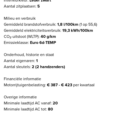
Interieurkleur:
Leder zwart
Aantal zitplaatsen:
5
Milieu en verbruik
Gemiddeld brandstofverbruik:
1,8 l/100km
(1 op 55,6)
Gemiddeld elektriciteitsverbruik:
19,3 kWh/100km
CO₂-uitstoot (WLTP):
40 g/km
Emissieklasse:
Euro 6d-TEMP
Onderhoud, historie en staat
Aantal eigenaren:
1
Aantal sleutels:
2 (2 handzenders)
Financiële informatie
Motorrijtuigenbelasting:
€ 387 - € 423
per kwartaal
Overige informatie
Minimale laadtijd AC vanaf:
20
Minimale laadtijd AC tot:
80