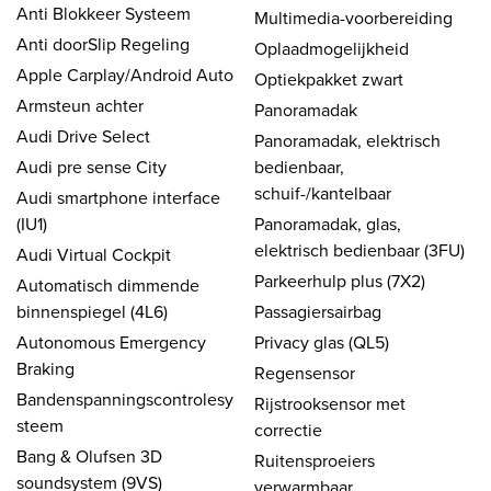
Anti Blokkeer Systeem
Multimedia-voorbereiding
Anti doorSlip Regeling
Oplaadmogelijkheid
Apple Carplay/Android Auto
Optiekpakket zwart
Armsteun achter
Panoramadak
Audi Drive Select
Panoramadak, elektrisch
Audi pre sense City
bedienbaar,
schuif-/kantelbaar
Audi smartphone interface
(IU1)
Panoramadak, glas,
elektrisch bedienbaar (3FU)
Audi Virtual Cockpit
Parkeerhulp plus (7X2)
Automatisch dimmende
binnenspiegel (4L6)
Passagiersairbag
Autonomous Emergency
Privacy glas (QL5)
Braking
Regensensor
Bandenspanningscontrolesy
Rijstrooksensor met
steem
correctie
Bang & Olufsen 3D
Ruitensproeiers
soundsystem (9VS)
verwarmbaar