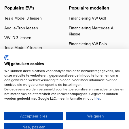
Populaire EV's
Populaire modellen
Tesla Model 3 leasen
Financiering VW Golf
Audi e-Tron leasen
Financiering Mercedes A
Klasse
VW ID.3 leasen
Financiering VW Polo
Tesla Model Y leasen
Financiering BMW 3-Serie
VW ID.4 leasen
Financiering Audi A3
Wij gebruiken cookies
We kunnen deze plaatsen voor analyse van onze bezoekersgegevens, om
onze website te verbeteren, gepersonaliseerde inhoud te tonen en om u
een geweldige website-ervaring te bieden. Voor meer informatie over de
cookies die we gebruiken opent u de instellingen.
De gegevens worden verzameld voor het personaliseren van advertenties en
het meten van de effectiviteit van reclamecampagnes. Gegevens kunnen
worden gedeeld met Google LLC, meer informatie vindt u
hier
.
Copyright navigation
Privacy verklaring
Cookieverklaring
Disclaimer
Klanten beoordelingen
Autobedrijven
Accepteer alles
Weigeren
Wij gebruiken AI voor afbeeldingen en teksten
Nee, pas aan