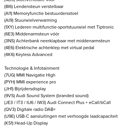
(8I6) Lendensteun verstelbaar
(AI1) Memoryfunctie bestuurdersstoel
(AI9) Stuurwielverwarming
(1XY) Lederen multifunctie-sportstuurwiel met Tiptronic
(6E3) Middenarmsteun vóór
(3NS) Achterbank neerklapbaar met middenarmsteun
(4E6) Elektrische achterklep met virtual pedal
(4K6) Keyless Advanced
Technologie & Infotainment
(7UG) MMI Navigatie High
(PYH) MMI experience pro
(JH1) Bijrijdersdisplay
(9VS) Audi Sound System (branded sound)
(JE3 / IT3 / IU6 / IW3) Audi Connect Plus + eCall/bCall
(QV3) Digitale radio DAB+
(U9E) USB-C aansluitingen met verhoogde laadcapaciteit
(KS1) Head-Up Display