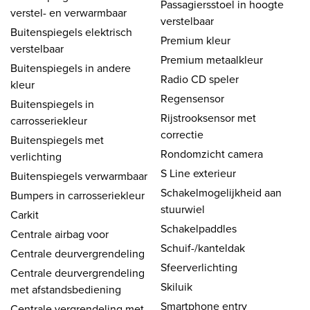
Passagiersstoel in hoogte
verstel- en verwarmbaar
verstelbaar
Buitenspiegels elektrisch
Premium kleur
verstelbaar
Premium metaalkleur
Buitenspiegels in andere
Radio CD speler
kleur
Regensensor
Buitenspiegels in
Rijstrooksensor met
carrosseriekleur
correctie
Buitenspiegels met
Rondomzicht camera
verlichting
S Line exterieur
Buitenspiegels verwarmbaar
Schakelmogelijkheid aan
Bumpers in carrosseriekleur
stuurwiel
Carkit
Schakelpaddles
Centrale airbag voor
Schuif-/kanteldak
Centrale deurvergrendeling
Sfeerverlichting
Centrale deurvergrendeling
Skiluik
met afstandsbediening
Smartphone entry
Centrale vergrendeling met