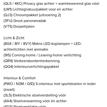
(QL5 / 4KC) Privacy glas achter + warmtewerend glas vóór
(LW1) Lichtsignatuurpakket voor en achter
(QJ3) Chroompakket (uitvoering 2)
(3FU) Groot panoramadak
(VT5) Dorpellijsten
Licht & Zicht
(8G4 / 8IY / 8VY) Matrix LED-koplampen + LED-
achterlichten met animatie
(9I5) Coming-home / Leaving-home verlichting
(QR9) Verkeersbordenherkenning
(QQ4) Interieurverlichtingspakket
Interieur & Comfort
(PWO / N3M / Q1D) S-interieur met sportstoelen in leder
(zwart)
(3L5) Elektrische stoelverstelling vóór
(4A4) Stoelverwarming vóór én achter
(4D3) Stoelventilatie vóór