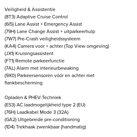
Veiligheid & Assistentie
(8T3) Adaptive Cruise Control
(6I5) Lane Assist + Emergency Assist
(79H) Lane Change Assist + uitparkeerhulp
(7W7) Pre-Crash veiligheidssysteem
(KA4) Camera voor + achter (Top View omgeving)
(JX1) Kruisingsassistent
(FT1) Remote parkeerfunctie
(7AL) Alarm met interieurbewaking
(9X0) Parkeersensoren vóór en achter met
flankbescherming
Opladen & PHEV-Techniek
(ES3) AC laadmogelijkheid type 2 (EU)
(76H) Laadkabel Mode 3 (32A)
(GA2) Uitgebreide pre-conditioning
(1D4) Trekhaak zwenkbaar (handmatig)