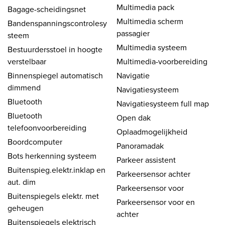
Multimedia pack
Bagage-scheidingsnet
Multimedia scherm
Bandenspanningscontrolesy
passagier
steem
Multimedia systeem
Bestuurdersstoel in hoogte
verstelbaar
Multimedia-voorbereiding
Binnenspiegel automatisch
Navigatie
dimmend
Navigatiesysteem
Bluetooth
Navigatiesysteem full map
Bluetooth
Open dak
telefoonvoorbereiding
Oplaadmogelijkheid
Boordcomputer
Panoramadak
Bots herkenning systeem
Parkeer assistent
Buitenspieg.elektr.inklap en
Parkeersensor achter
aut. dim
Parkeersensor voor
Buitenspiegels elektr. met
Parkeersensor voor en
geheugen
achter
Buitenspiegels elektrisch