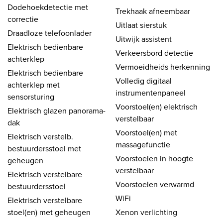
Dodehoekdetectie met
Trekhaak afneembaar
correctie
Uitlaat sierstuk
Draadloze telefoonlader
Uitwijk assistent
Elektrisch bedienbare
Verkeersbord detectie
achterklep
Vermoeidheids herkenning
Elektrisch bedienbare
Volledig digitaal
achterklep met
instrumentenpaneel
sensorsturing
Voorstoel(en) elektrisch
Elektrisch glazen panorama-
verstelbaar
dak
Voorstoel(en) met
Elektrisch verstelb.
massagefunctie
bestuurdersstoel met
Voorstoelen in hoogte
geheugen
verstelbaar
Elektrisch verstelbare
Voorstoelen verwarmd
bestuurdersstoel
WiFi
Elektrisch verstelbare
stoel(en) met geheugen
Xenon verlichting