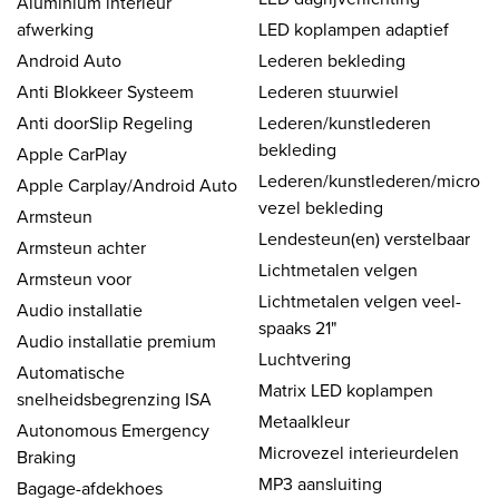
Aluminium interieur
afwerking
LED koplampen adaptief
Android Auto
Lederen bekleding
Anti Blokkeer Systeem
Lederen stuurwiel
Anti doorSlip Regeling
Lederen/kunstlederen
bekleding
Apple CarPlay
Lederen/kunstlederen/micro
Apple Carplay/Android Auto
vezel bekleding
Armsteun
Lendesteun(en) verstelbaar
Armsteun achter
Lichtmetalen velgen
Armsteun voor
Lichtmetalen velgen veel-
Audio installatie
spaaks 21"
Audio installatie premium
Luchtvering
Automatische
Matrix LED koplampen
snelheidsbegrenzing ISA
Metaalkleur
Autonomous Emergency
Microvezel interieurdelen
Braking
MP3 aansluiting
Bagage-afdekhoes