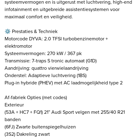
systeemvermogen en is uitgerust met luchtvering, high-end
infotainment en uitgebreide assistentiesystemen voor
maximaal comfort en veiligheid.
⚙️ Prestaties & Techniek
Motorcode DYVA: 2.0 TFSI turbobenzinemotor +
elektromotor
Systeemvermogen: 270 kW / 367 pk
Transmissie: 7-traps S tronic automaat (G1D)
Aandrijving: quattro vierwielaandrijving
Onderstel: Adaptieve luchtvering (1BS)
Plug-in hybride (PHEV) met AC laadmogelijkheid type 2
Af-fabriek Opties (met codes)
Exterieur
(53A + HC7 + FQ1) 21” Audi Sport velgen met 255/40 R21
banden
(6FJ) Zwarte buitenspiegelhuizen
(3S2) Dakreling zwart