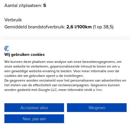
Aantal zitplaatsen:
5
Verbruik
Gemiddeld brandstofverbruik:
2,6 l/100km
(1 op 38,5)
Onderhoud, historie en staat
Onderhoudsboekjes:
Aanwezig (dealer onderhouden)
Wij gebruiken cookies
Aantal sleutels:
2 (2 handzenders)
We kunnen deze plaatsen voor analyse van onze bezoekersgegevens, om
onze website te verbeteren, gepersonaliseerde inhoud te tonen en om u
Financiële informatie
een geweldige website-ervaring te bieden. Voor meer informatie over de
cookies die we gebruiken opent u de instellingen.
Motorrijtuigenbelasting:
geen
De gegevens worden verzameld voor het personaliseren van advertenties en
het meten van de effectiviteit van reclamecampagnes. Gegevens kunnen
worden gedeeld met Google LLC, meer informatie vindt u
hier
.
Garantie
Garantielabel:
BOVAG Garantie (12 maanden)
Accepteer alles
Weigeren
Productveiligheid
Nee, pas aan
Fabrikant: D2 Automotive B.V. Jules Verneweg 114 5015BM
TILBURG, NL 0132340911 http://www.d2automotive.nl