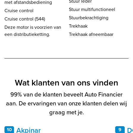
Stuur leder
met afstandsbediening
Stuur multifunctioneel
Cruise control
Stuurbekrachtiging
Cruise control (544)
Trekhaak
Deze motor is voorzien van
een distributieketting.
Trekhaak afneembaar
Wat klanten van ons vinden
99% van de klanten beveelt Auto Financier
aan. De ervaringen van onze klanten delen wij
graag met je.
Akpinar
D
10
9