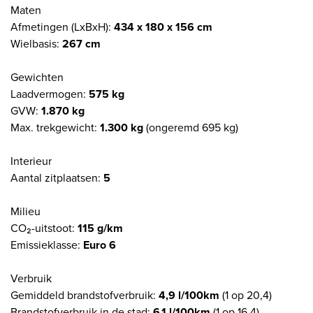
Maten
Afmetingen (LxBxH):
434 x 180 x 156 cm
Wielbasis:
267 cm
Gewichten
Laadvermogen:
575 kg
GVW:
1.870 kg
Max. trekgewicht:
1.300 kg
(ongeremd 695 kg)
Interieur
Aantal zitplaatsen:
5
Milieu
CO₂-uitstoot:
115 g/km
Emissieklasse:
Euro 6
Verbruik
Gemiddeld brandstofverbruik:
4,9 l/100km
(1 op 20,4)
Brandstofverbruik in de stad:
6,1 l/100km
(1 op 16,4)