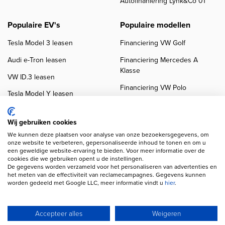
Autofinaniering Lynk&Co 01
Populaire EV's
Populaire modellen
Tesla Model 3 leasen
Financiering VW Golf
Audi e-Tron leasen
Financiering Mercedes A
Klasse
VW ID.3 leasen
Financiering VW Polo
Tesla Model Y leasen
Financiering BMW 3-Serie
VW ID.4 leasen
Financiering Audi A3
Wij gebruiken cookies
We kunnen deze plaatsen voor analyse van onze bezoekersgegevens, om
onze website te verbeteren, gepersonaliseerde inhoud te tonen en om u
een geweldige website-ervaring te bieden. Voor meer informatie over de
cookies die we gebruiken opent u de instellingen.
De gegevens worden verzameld voor het personaliseren van advertenties en
het meten van de effectiviteit van reclamecampagnes. Gegevens kunnen
worden gedeeld met Google LLC, meer informatie vindt u
hier
.
Copyright navigation
Privacy verklaring
Cookieverklaring
Disclaimer
Klanten beoordelingen
Autobedrijven
Accepteer alles
Weigeren
Wij gebruiken AI voor afbeeldingen en teksten