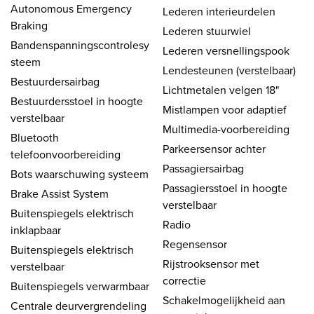
Autonomous Emergency
Lederen interieurdelen
Braking
Lederen stuurwiel
Bandenspanningscontrolesy
Lederen versnellingspook
steem
Lendesteunen (verstelbaar)
Bestuurdersairbag
Lichtmetalen velgen 18"
Bestuurdersstoel in hoogte
Mistlampen voor adaptief
verstelbaar
Multimedia-voorbereiding
Bluetooth
Parkeersensor achter
telefoonvoorbereiding
Passagiersairbag
Bots waarschuwing systeem
Passagiersstoel in hoogte
Brake Assist System
verstelbaar
Buitenspiegels elektrisch
Radio
inklapbaar
Regensensor
Buitenspiegels elektrisch
Rijstrooksensor met
verstelbaar
correctie
Buitenspiegels verwarmbaar
Schakelmogelijkheid aan
Centrale deurvergrendeling