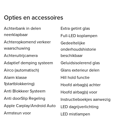
Opties en accessoires
Achterbank in delen
Extra getint glas
neerklapbaar
Full-LED koplampen
Achteropkomend verkeer
Gedeeltelijke
waarschuwing
onderhoudshistorie
Achteruitrijcamera
beschikbaar
Adaptief demping systeem
Geluidsisolerend glas
Airco (automatisch)
Glans exterieur delen
Alarm klasse
Hill hold functie
1(startblokkering)
Hoofd airbag(s) achter
Anti Blokkeer Systeem
Hoofd airbag(s) voor
Anti doorSlip Regeling
Instructieboekjes aanwezig
Apple Carplay/Android Auto
LED dagrijverlichting
Armsteun voor
LED mistlampen