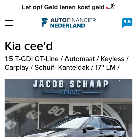
9.5
Navigation
Kia
cee'd
1.5 T-GDi GT-Line / Automaat / Keyless /
Carplay / Schuif- Kanteldak / 17'' LM /