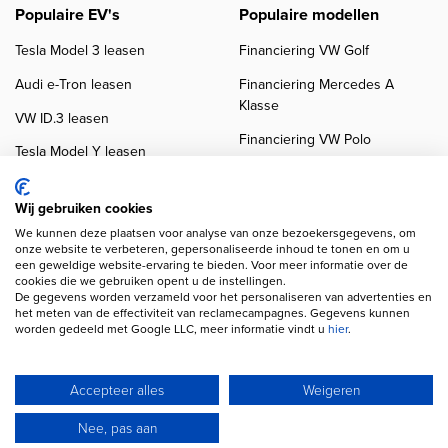
Populaire EV's
Populaire modellen
Tesla Model 3 leasen
Financiering VW Golf
Audi e-Tron leasen
Financiering Mercedes A
Klasse
VW ID.3 leasen
Financiering VW Polo
Tesla Model Y leasen
Financiering BMW 3-Serie
VW ID.4 leasen
Financiering Audi A3
Wij gebruiken cookies
We kunnen deze plaatsen voor analyse van onze bezoekersgegevens, om
onze website te verbeteren, gepersonaliseerde inhoud te tonen en om u
een geweldige website-ervaring te bieden. Voor meer informatie over de
cookies die we gebruiken opent u de instellingen.
De gegevens worden verzameld voor het personaliseren van advertenties en
het meten van de effectiviteit van reclamecampagnes. Gegevens kunnen
worden gedeeld met Google LLC, meer informatie vindt u
hier
.
Copyright navigation
Privacy verklaring
Cookieverklaring
Disclaimer
Klanten beoordelingen
Autobedrijven
Accepteer alles
Weigeren
Wij gebruiken AI voor afbeeldingen en teksten
Nee, pas aan
© 2026 Autofinancier
Powered by 1FS.nl