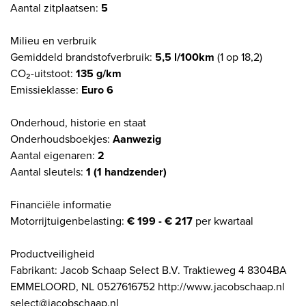
Aantal zitplaatsen:
5
Milieu en verbruik
Gemiddeld brandstofverbruik:
5,5 l/100km
(1 op 18,2)
CO₂-uitstoot:
135 g/km
Emissieklasse:
Euro 6
Onderhoud, historie en staat
Onderhoudsboekjes:
Aanwezig
Aantal eigenaren:
2
Aantal sleutels:
1 (1 handzender)
Financiële informatie
Motorrijtuigenbelasting:
€ 199 - € 217
per kwartaal
Productveiligheid
Fabrikant: Jacob Schaap Select B.V. Traktieweg 4 8304BA
EMMELOORD, NL 0527616752 http://www.jacobschaap.nl
select@jacobschaap.nl