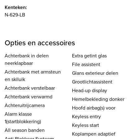
Kenteken:
N-629-LB
Opties en accessoires
Achterbank in delen
Extra getint glas
neerklapbaar
File assistent
Achterbank met armsteun
Glans exterieur delen
en skiluik
Grootlichtassistent
Achterbank verstelbaar
Head-up display
Achterbank verwarmd
Hemelbekleding donker
Achteruitrijcamera
Hoofd airbag(s) voor
Alarm klasse
Keyless entry
1(startblokkering)
Keyless start
All season banden
Koplampen adaptief
Anti Blokkeer Systeem