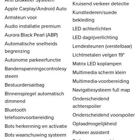
Kruisend verkeer detectie
Apple Carplay/Android Auto
Kunstlederen/suede
Armsteun voor
bekleding
Audio installatie premium
LED achterlichten
Aurora Black Pearl (ABP)
LED dagrijverlichting
Automatische snelheids
Lendesteunen (verstelbaar)
begrenzing
Lichtmetalen velgen 19"
Autonome parkeerfunctie
Matrix LED koplampen
Bandenspanningscontrolesy
Multimedia scherm klein
steem
Multimedia-voorbereiding
Bestuurdersairbag
Navigatiesysteem full map
Binnenspiegel automatisch
Onderscheidend
dimmend
achterspoiler
Bluetooth
Onderscheidend voorspoiler
telefoonvoorbereiding
Oplaadmogelijkheid
Bots herkenning en activatie
Parkeer assistent
Bots waarschuwing systeem