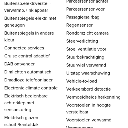
Parkeersensor achter
Buitensp.elektr.verstel -
Parkeersensor voor
verwarmb.+inklapbaar
Passagiersairbag
Buitenspiegels elektr. met
geheugen
Regensensor
Buitenspiegels in andere
Rondomzicht camera
kleur
Sfeerverlichting
Connected services
Stoel ventilatie voor
Cruise control adaptief
Stuurbekrachtiging
DAB ontvanger
Stuurwiel verwarmd
Dimlichten automatisch
Uitstap waarschuwing
Draadloze telefoonlader
Vehicle-to-load
Electronic climate controle
Verkeersbord detectie
Elektrisch bedienbare
Vermoeidheids herkenning
achterklep met
Voorstoelen in hoogte
sensorsturing
verstelbaar
Elektrisch glazen
Voorstoelen verwarmd
schuif-/kanteldak
Warmtepomp