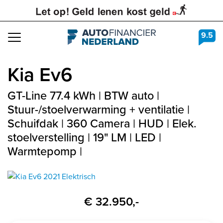
9.5
Navigation
Kia
Ev6
GT-Line 77.4 kWh | BTW auto |
Stuur-/stoelverwarming + ventilatie |
Schuifdak | 360 Camera | HUD | Elek.
stoelverstelling | 19" LM | LED |
Warmtepomp |
€ 32.950,-