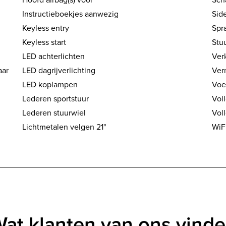
Instructieboekjes aanwezig
Side
Keyless entry
Spr
Keyless start
Stu
LED achterlichten
Ver
aar
LED dagrijverlichting
Ver
LED koplampen
Voe
Lederen sportstuur
Vol
Lederen stuurwiel
Vol
Lichtmetalen velgen 21"
WiF
at klanten van ons vind