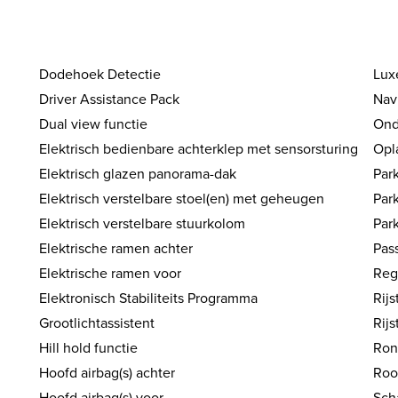
Dodehoek Detectie
Luxe
Driver Assistance Pack
Nav
Dual view functie
Ond
Elektrisch bedienbare achterklep met sensorsturing
Opl
Elektrisch glazen panorama-dak
Park
Elektrisch verstelbare stoel(en) met geheugen
Par
Elektrisch verstelbare stuurkolom
Par
Elektrische ramen achter
Pas
Elektrische ramen voor
Reg
Elektronisch Stabiliteits Programma
Rij
Grootlichtassistent
Rijs
Hill hold functie
Ron
Hoofd airbag(s) achter
Roo
Hoofd airbag(s) voor
Sch