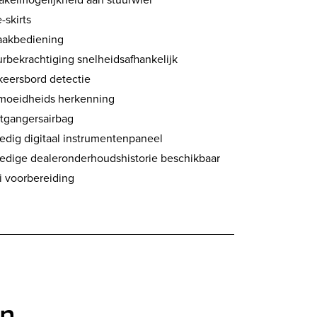
-skirts
aakbediening
urbekrachtiging snelheidsafhankelijk
keersbord detectie
moeidheids herkenning
tgangersairbag
ledig digitaal instrumentenpaneel
ledige dealeronderhoudshistorie beschikbaar
i voorbereiding
en