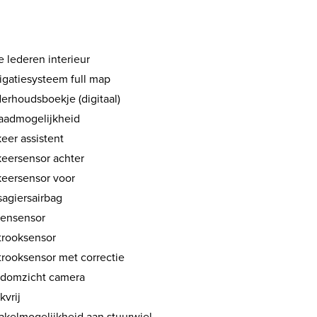
 lederen interieur
igatiesysteem full map
erhoudsboekje (digitaal)
aadmogelijkheid
eer assistent
keersensor achter
keersensor voor
sagiersairbag
ensensor
strooksensor
trooksensor met correctie
domzicht camera
kvrij
akelmogelijkheid aan stuurwiel