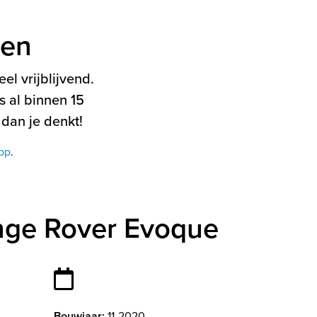
ten
el vrijblijvend.
 al binnen 15
 dan je denkt!
pp
.
nge Rover Evoque
Bouwjaar:
11-2020