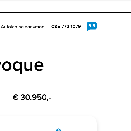
9.5
085 773 1079
Autolening aanvraag
voque
€ 30.950,-