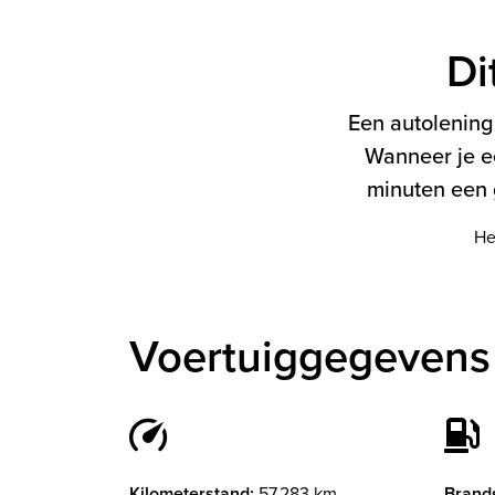
Di
Een autolening 
Wanneer je e
minuten een g
He
Voertuiggegevens
Kilometerstand:
57.283 km
Brands