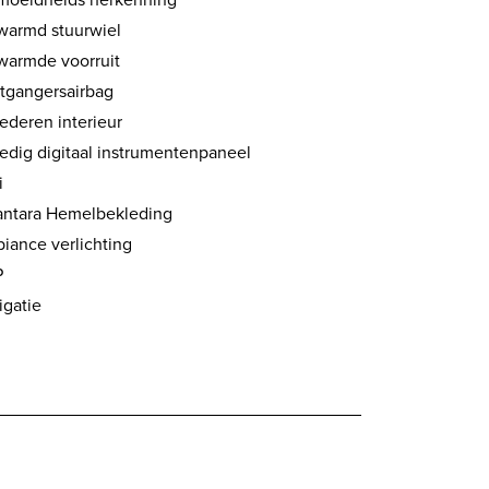
warmd stuurwiel
warmde voorruit
tgangersairbag
ederen interieur
ledig digitaal instrumentenpaneel
i
antara Hemelbekleding
iance verlichting
P
igatie