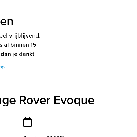
ten
el vrijblijvend.
 al binnen 15
 dan je denkt!
pp
.
nge Rover Evoque