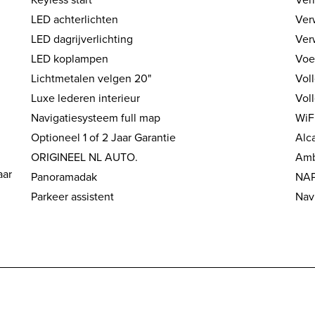
LED achterlichten
Ver
LED dagrijverlichting
Ver
LED koplampen
Voe
Lichtmetalen velgen 20"
Voll
Luxe lederen interieur
Vol
Navigatiesysteem full map
WiF
Optioneel 1 of 2 Jaar Garantie
Alc
ORIGINEEL NL AUTO.
Amb
aar
Panoramadak
NA
Parkeer assistent
Nav