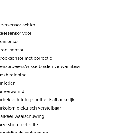
keersensor achter
keersensor voor
ensensor
strooksensor
trooksensor met correctie
tensproeiers/wisserbladen verwarmbaar
aakbediening
r leder
ur verwarmd
urbekrachtiging snelheidsafhankelijk
rkolom elektrisch verstelbaar
parkeer waarschuwing
keersbord detectie
moeidheids herkenning