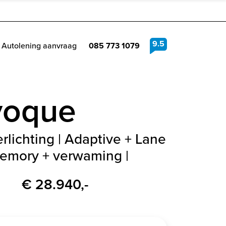
9.5
Autolening aanvraag
085 773 1079
voque
lichting | Adaptive + Lane
memory + verwaming |
€ 28.940,-