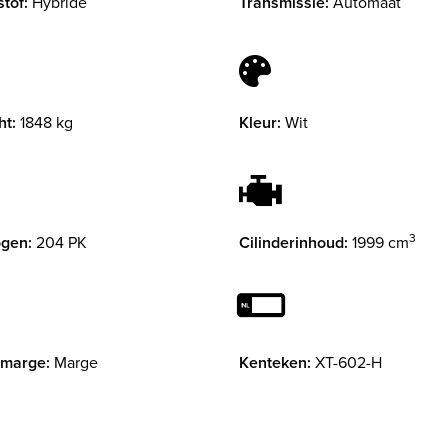
tof:
Hybride
Transmissie:
Automaat
ht:
1848 kg
Kleur:
Wit
3
gen:
204 PK
Cilinderinhoud:
1999 cm
 marge:
Marge
Kenteken:
XT-602-H