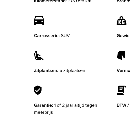
Kilometerstand:
103.096 km
Brands
Carrosserie:
SUV
Gewic
Zitplaatsen:
5 zitplaatsen
Vermo
Garantie:
1 of 2 jaar altijd tegen
BTW /
meerprijs