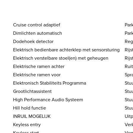
Cruise control adaptief
Par
Dimlichten automatisch
Par
Dodehoek detector
Reg
Elektrisch bedienbare achterklep met sensorsturing
Rij
Elektrisch verstelbare stoel(en) met geheugen
Rijs
Elektrische ramen achter
Rui
Elektrische ramen voor
Spr
Elektronisch Stabiliteits Programma
Stuu
Grootlichtassistent
Stu
High Performance Audio Systeem
Stu
Hill hold functie
Stuu
INRUIL MOGELIJK
Uit
Keyless entry
Ver
Keyless start
Ver