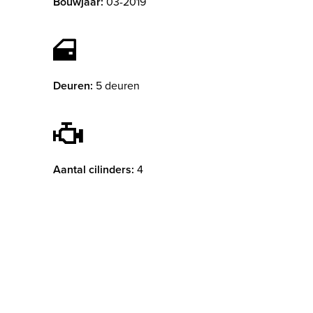
Bouwjaar:
03-2019
Deuren:
5 deuren
Aantal cilinders:
4