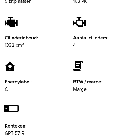
5 zitplaatsen
163 PK
Cilinderinhoud:
Aantal cilinders:
3
1332 cm
4
Energylabel:
BTW / marge:
C
Marge
Kenteken:
GPT-57-R