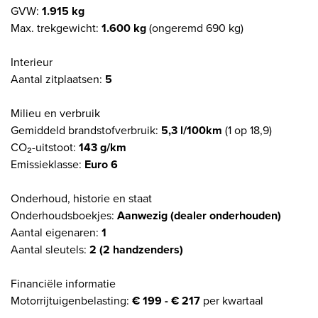
GVW:
1.915 kg
Max. trekgewicht:
1.600 kg
(ongeremd 690 kg)
Interieur
Aantal zitplaatsen:
5
Milieu en verbruik
Gemiddeld brandstofverbruik:
5,3 l/100km
(1 op 18,9)
CO₂-uitstoot:
143 g/km
Emissieklasse:
Euro 6
Onderhoud, historie en staat
Onderhoudsboekjes:
Aanwezig (dealer onderhouden)
Aantal eigenaren:
1
Aantal sleutels:
2 (2 handzenders)
Financiële informatie
Motorrijtuigenbelasting:
€ 199 - € 217
per kwartaal