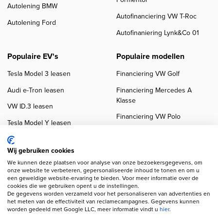
Formentor
Autolening BMW
Autofinanciering VW T-Roc
Autolening Ford
Autofinaniering Lynk&Co 01
Populaire EV's
Populaire modellen
Tesla Model 3 leasen
Financiering VW Golf
Audi e-Tron leasen
Financiering Mercedes A
Klasse
VW ID.3 leasen
Financiering VW Polo
Tesla Model Y leasen
Financiering BMW 3-Serie
VW ID.4 leasen
Financiering Audi A3
Wij gebruiken cookies
We kunnen deze plaatsen voor analyse van onze bezoekersgegevens, om
onze website te verbeteren, gepersonaliseerde inhoud te tonen en om u
een geweldige website-ervaring te bieden. Voor meer informatie over de
cookies die we gebruiken opent u de instellingen.
De gegevens worden verzameld voor het personaliseren van advertenties en
het meten van de effectiviteit van reclamecampagnes. Gegevens kunnen
worden gedeeld met Google LLC, meer informatie vindt u
hier
.
Copyright navigation
Privacy verklaring
Cookieverklaring
Disclaimer