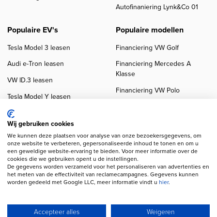
Autofinaniering Lynk&Co 01
Populaire EV's
Populaire modellen
Tesla Model 3 leasen
Financiering VW Golf
Audi e-Tron leasen
Financiering Mercedes A
Klasse
VW ID.3 leasen
Financiering VW Polo
Tesla Model Y leasen
Financiering BMW 3-Serie
VW ID.4 leasen
Financiering Audi A3
Wij gebruiken cookies
We kunnen deze plaatsen voor analyse van onze bezoekersgegevens, om
onze website te verbeteren, gepersonaliseerde inhoud te tonen en om u
een geweldige website-ervaring te bieden. Voor meer informatie over de
cookies die we gebruiken opent u de instellingen.
De gegevens worden verzameld voor het personaliseren van advertenties en
het meten van de effectiviteit van reclamecampagnes. Gegevens kunnen
worden gedeeld met Google LLC, meer informatie vindt u
hier
.
Copyright navigation
Privacy verklaring
Cookieverklaring
Disclaimer
Klanten beoordelingen
Autobedrijven
Accepteer alles
Weigeren