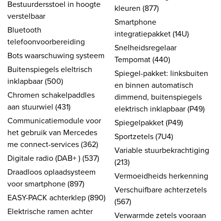
Bestuurdersstoel in hoogte
kleuren (877)
verstelbaar
Smartphone
Bluetooth
integratiepakket (14U)
telefoonvoorbereiding
Snelheidsregelaar
Bots waarschuwing systeem
Tempomat (440)
Buitenspiegels eleltrisch
Spiegel-pakket: linksbuiten
inklapbaar (500)
en binnen automatisch
Chromen schakelpaddles
dimmend, buitenspiegels
aan stuurwiel (431)
elektrisch inklapbaar (P49)
Communicatiemodule voor
Spiegelpakket (P49)
het gebruik van Mercedes
Sportzetels (7U4)
me connect-services (362)
Variable stuurbekrachtiging
Digitale radio (DAB+ ) (537)
(213)
Draadloos oplaadsysteem
Vermoeidheids herkenning
voor smartphone (897)
Verschuifbare achterzetels
EASY-PACK achterklep (890)
(567)
Elektrische ramen achter
Verwarmde zetels vooraan