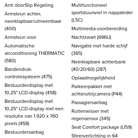
Anti doorSlip Regeling
Multifunctioneel
sportstuurwiel in nappaleder
Armsteun achter,
(L5C)
neerklapbaar/uitneembaar
(400)
Multimedia-voorbereiding
Armsteun voor
Nachtzwart (696U)
Automatische
Navigatie met harde schijf
airconditioning THERMATIC
(365)
(580)
Neerklapbare achterbank
Bandendruk-
(40/20/60) (287)
controlesysteem (475)
Oplaadmogelijkheid
Bestuurderdisplay met
Parkeerpakket met
10,25" LCD-display (458)
achteruitrijcamera (P44)
Bestuurderdisplay met
Passagiersairbag
10,25" LCD-display met een
Ruitenwisser met
resolutie van 1.920 x 760
regensensor (345)
pixels (458)
Seat Comfort package (U59)
Bestuurdersairbag
Sfeerverlichting in 64