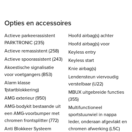
Opties en accessoires
Actieve parkeerassistent
Hoofd airbag(s) achter
PARKTRONIC (235)
Hoofd airbag(s) voor
Actieve remassistent (258)
Keyless entry
Actieve spoorassistent (243)
Keyless start
Akoestische signalisatie
Knie airbag(s)
voor voetgangers (B53)
Lendensteun viervoudig
Alarm klasse
verstelbaar (U22)
1(startblokkering)
MBUX uitgebreide functies
AMG exterieur (950)
(355)
AMG-bodykit bestaande uit
Multifunctioneel
een AMG-voorbumper met
sportstuurwiel in nappa
chromen frontsplitter (772)
leder, onderaan afgevlakt en
Anti Blokkeer Systeem
chromen afwerking (L5C)