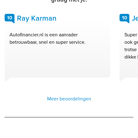
Ray Karman
J
10
10
Autofinancier.nl is een aanrader
Super 
betrouwbaar, snel en super service.
ook g
trots
dikke 
Meer beoordelingen