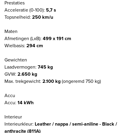
Prestaties
Acceleratie (0-100):
5,7 s
Topsnelheid:
250 km/u
Maten
Afmetingen (LxB):
499 x 191 cm
Wielbasis:
294 cm
Gewichten
Laadvermogen:
745 kg
GVW:
2.650 kg
Max. trekgewicht:
2.100 kg
(ongeremd 750 kg)
Accu
Accu:
14 kWh
Interieur
Interieurkleur:
Leather / nappa / semi-aniline - Black /
anthracite (811A)