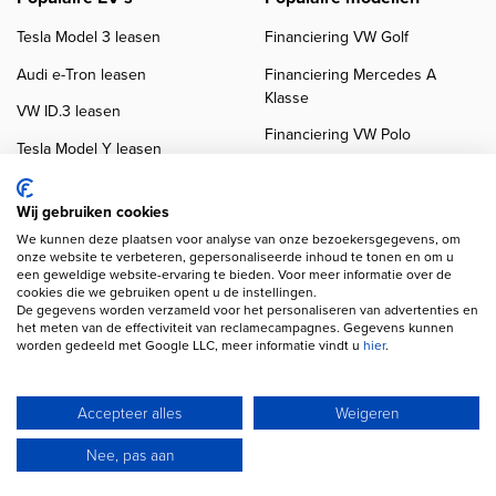
Tesla Model 3 leasen
Financiering VW Golf
Audi e-Tron leasen
Financiering Mercedes A
Klasse
VW ID.3 leasen
Financiering VW Polo
Tesla Model Y leasen
Financiering BMW 3-Serie
VW ID.4 leasen
Financiering Audi A3
Wij gebruiken cookies
We kunnen deze plaatsen voor analyse van onze bezoekersgegevens, om
onze website te verbeteren, gepersonaliseerde inhoud te tonen en om u
een geweldige website-ervaring te bieden. Voor meer informatie over de
cookies die we gebruiken opent u de instellingen.
De gegevens worden verzameld voor het personaliseren van advertenties en
het meten van de effectiviteit van reclamecampagnes. Gegevens kunnen
worden gedeeld met Google LLC, meer informatie vindt u
hier
.
Copyright navigation
Privacy verklaring
Cookieverklaring
Disclaimer
Klanten beoordelingen
Autobedrijven
Accepteer alles
Weigeren
Wij gebruiken AI voor afbeeldingen en teksten
Nee, pas aan
© 2026 Autofinancier
Powered by 1FS.nl