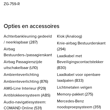
ZG-759-R
Opties en accessoires
Achterbankleuning gedeeld
Klok (Analoog)
/ neerklapbaar (287)
Knie-airbag Bestuurderskant
Airbag
(294)
Bestuurders-/passagierskant
Laadkabel met
Airbag Passagierszijde
Beveiligingscontactstekker
uitschakelbaar (U10)
(B30)
Ambienteverlichting
Laadkabel voor openbare
laadpalen (B33)
Ambienteverlichting (876)
Lichtmetalen velgen
AMG-Line Interieur (P29)
Memory-pakket (275)
Antiblokkeersysteem (ABS)
Mercedes-Benz
Audio-navigatiesysteem:
noodoproepsysteem (351)
COMAND Online (531)