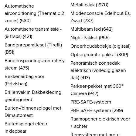
Metallic-lak (197U)
Automatische
airconditioning (Thermatic 2
Middenconsole Edelhout Es,
zones) (580)
Zwart (737)
Automatische transmissie -
Multibeam led (642)
(9-traps) (421)
Night-Pakket (P55)
Bandenreparatieset (Tirefit)
Onderhoudsboekje (digitaal)
(B51)
Opbergruimte-pakket (30P)
Bandenspanningscontrolesy
Panoramisch zonnedak
steem (475)
elektrisch (volledig glazen
Bekkenairbag voor
dak) (413)
(Pelvisbag)
Parkeer-pakket met 360°
Brillenvak in Dakbekleding
Camera (P47)
geïntegreerd
PRE-SAFE-systeem
Buiten-/binnenspiegel met
PRE-SAFE-systeem (299)
Dimautomaat
Raamopener elektrisch voor
Buitenspiegel electr.
+ achter
inklapbaar
Remsysteem met grote