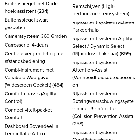
Buitenspiegel met Dode
Remschijven (High-
hoek-assistent (234)
performance remsysteem)
Buitenspiegel zwart
Rijassistent-systeem actieve
gespoten
Parkeerhulp
Camerasysteem 360 Graden
Rijassistent-systeem Agility
Carrosserie: 4-deurs
Select / Dynamic Select
Centrale vergrendeling met
(Rijmodusschakelaar) (B59)
afstandsbediening
Rijassistent-systeem
Combi-instrument met
Attention-Assist
Variabele Weergave
(Vermoeidheidsdetectiesens
(Widescreen Cockpit) (464)
or)
Comfort-chassis (Agility
Rijassistent-systeem
Control)
Botsingwaarschuwingssyste
em met Remfunctie
Connectiviteit-pakket
(Collision Prevention Assist)
Comfort
(258)
Dashboard Bovendeel in
Rijassistent-systeem
Leerimitatie Artico
Grootlichtassistent