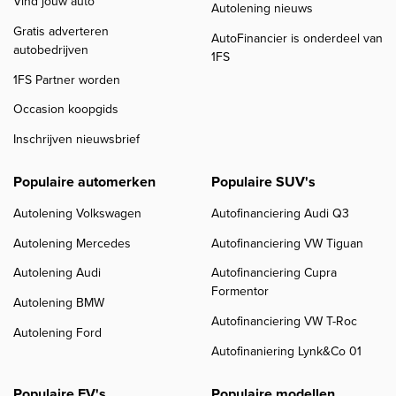
Vind jouw auto
Autolening nieuws
Gratis adverteren
AutoFinancier is onderdeel van
autobedrijven
1FS
1FS Partner worden
Occasion koopgids
Inschrijven nieuwsbrief
Populaire automerken
Populaire SUV's
Autolening Volkswagen
Autofinanciering Audi Q3
Autolening Mercedes
Autofinanciering VW Tiguan
Autolening Audi
Autofinanciering Cupra
Formentor
Autolening BMW
Autofinanciering VW T-Roc
Autolening Ford
Autofinaniering Lynk&Co 01
Populaire EV's
Populaire modellen