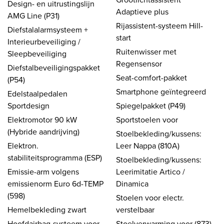
Design- en uitrustingslijn
Adaptieve plus
AMG Line (P31)
Rijassistent-systeem Hill-
Diefstalalarmsysteem +
start
Interieurbeveiliging /
Ruitenwisser met
Sleepbeveiliging
Regensensor
Diefstalbeveiligingspakket
Seat-comfort-pakket
(P54)
Smartphone geïntegreerd
Edelstaalpedalen
Sportdesign
Spiegelpakket (P49)
Elektromotor 90 kW
Sportstoelen voor
(Hybride aandrijving)
Stoelbekleding/kussens:
Elektron.
Leer Nappa (810A)
stabiliteitsprogramma (ESP)
Stoelbekleding/kussens:
Emissie-arm volgens
Leerimitatie Artico /
emissienorm Euro 6d-TEMP
Dinamica
(598)
Stoelen voor electr.
Hemelbekleding zwart
verstelbaar
Hoofdairbag-systeem voor
Stoelverwarming voor (873)