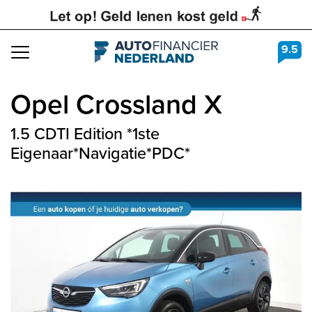
9.5
Navigation
Opel
Crossland X
1.5 CDTI Edition *1ste
Eigenaar*Navigatie*PDC*