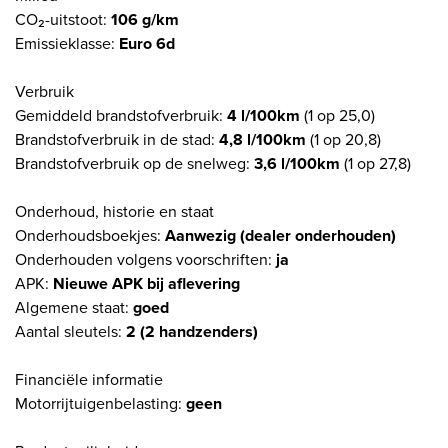
CO₂-uitstoot:
106 g/km
Emissieklasse:
Euro 6d
Verbruik
Gemiddeld brandstofverbruik:
4 l/100km
(1 op 25,0)
Brandstofverbruik in de stad:
4,8 l/100km
(1 op 20,8)
Brandstofverbruik op de snelweg:
3,6 l/100km
(1 op 27,8)
Onderhoud, historie en staat
Onderhoudsboekjes:
Aanwezig (dealer onderhouden)
Onderhouden volgens voorschriften:
ja
APK:
Nieuwe APK bij aflevering
Algemene staat:
goed
Aantal sleutels:
2 (2 handzenders)
Financiële informatie
Motorrijtuigenbelasting:
geen