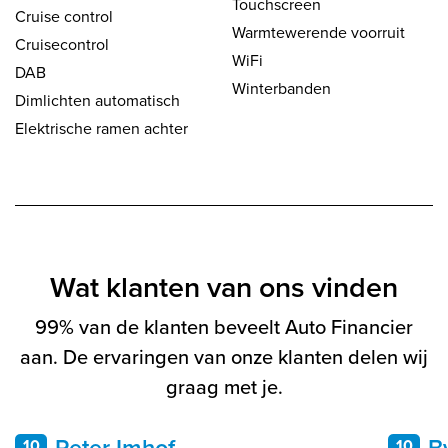
Touchscreen
Cruise control
Warmtewerende voorruit
Cruisecontrol
WiFi
DAB
Winterbanden
Dimlichten automatisch
Elektrische ramen achter
Wat klanten van ons vinden
99% van de klanten beveelt Auto Financier
aan. De ervaringen van onze klanten delen wij
graag met je.
Peter Imhof
B
10
10