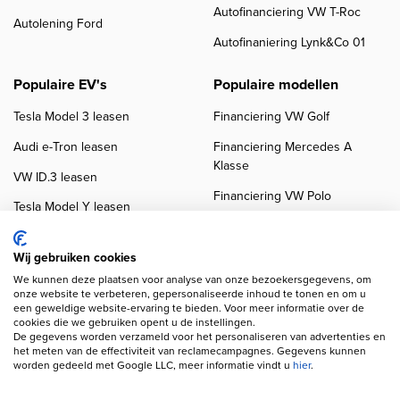
Autofinanciering VW T-Roc
Autolening Ford
Autofinaniering Lynk&Co 01
Populaire EV's
Populaire modellen
Tesla Model 3 leasen
Financiering VW Golf
Audi e-Tron leasen
Financiering Mercedes A
Klasse
VW ID.3 leasen
Financiering VW Polo
Tesla Model Y leasen
Financiering BMW 3-Serie
VW ID.4 leasen
Financiering Audi A3
Wij gebruiken cookies
We kunnen deze plaatsen voor analyse van onze bezoekersgegevens, om
onze website te verbeteren, gepersonaliseerde inhoud te tonen en om u
een geweldige website-ervaring te bieden. Voor meer informatie over de
cookies die we gebruiken opent u de instellingen.
De gegevens worden verzameld voor het personaliseren van advertenties en
het meten van de effectiviteit van reclamecampagnes. Gegevens kunnen
worden gedeeld met Google LLC, meer informatie vindt u
hier
.
Copyright navigation
Privacy verklaring
Cookieverklaring
Disclaimer