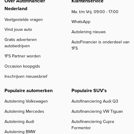
Over Autofinancier
Klantenservice
Nederland
Ma. t/m Vrij. 09:00 - 17:00
Veelgestelde vragen
WhatsApp
Vind jouw auto
Autolening nieuws
Gratis adverteren
AutoFinancier is onderdeel van
autobedrijven
1FS
1FS Partner worden
Occasion koopgids
Inschrijven nieuwsbrief
Populaire automerken
Populaire SUV's
Autolening Volkswagen
Autofinanciering Audi Q3
Autolening Mercedes
Autofinanciering VW Tiguan
Autolening Audi
Autofinanciering Cupra
Formentor
Autolening BMW