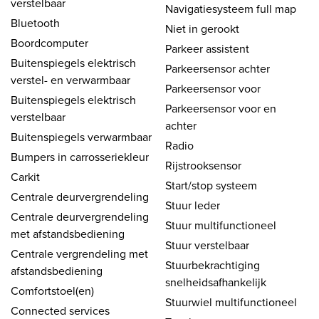
verstelbaar
Navigatiesysteem full map
Bluetooth
Niet in gerookt
Boordcomputer
Parkeer assistent
Buitenspiegels elektrisch
Parkeersensor achter
verstel- en verwarmbaar
Parkeersensor voor
Buitenspiegels elektrisch
Parkeersensor voor en
verstelbaar
achter
Buitenspiegels verwarmbaar
Radio
Bumpers in carrosseriekleur
Rijstrooksensor
Carkit
Start/stop systeem
Centrale deurvergrendeling
Stuur leder
Centrale deurvergrendeling
Stuur multifunctioneel
met afstandsbediening
Stuur verstelbaar
Centrale vergrendeling met
Stuurbekrachtiging
afstandsbediening
snelheidsafhankelijk
Comfortstoel(en)
Stuurwiel multifunctioneel
Connected services