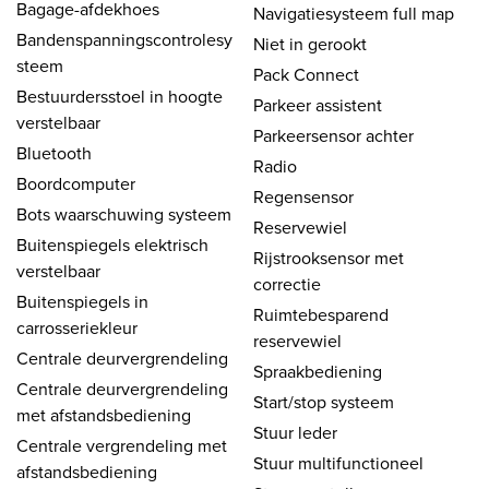
Bagage-afdekhoes
Navigatiesysteem full map
Bandenspanningscontrolesy
Niet in gerookt
steem
Pack Connect
Bestuurdersstoel in hoogte
Parkeer assistent
verstelbaar
Parkeersensor achter
Bluetooth
Radio
Boordcomputer
Regensensor
Bots waarschuwing systeem
Reservewiel
Buitenspiegels elektrisch
Rijstrooksensor met
verstelbaar
correctie
Buitenspiegels in
Ruimtebesparend
carrosseriekleur
reservewiel
Centrale deurvergrendeling
Spraakbediening
Centrale deurvergrendeling
Start/stop systeem
met afstandsbediening
Stuur leder
Centrale vergrendeling met
Stuur multifunctioneel
afstandsbediening