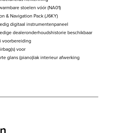
warmbare stoelen vóór (NA01)
ion & Navigation Pack (J6KY)
ledig digitaal instrumentenpaneel
ledige dealeronderhoudshistorie beschikbaar
i voorbereiding
airbag(s) voor
te glans (piano)lak interieur afwerking
en