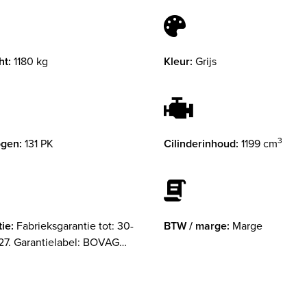
ht:
1180 kg
Kleur:
Grijs
3
gen:
131 PK
Cilinderinhoud:
1199 cm
ie:
Fabrieksgarantie tot: 30-
BTW / marge:
Marge
7. Garantielabel: BOVAG
ie (12 maanden)