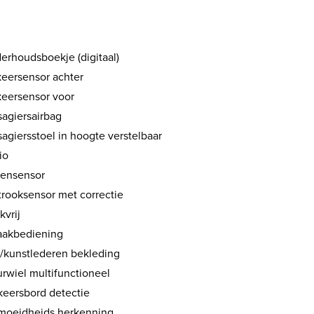
erhoudsboekje (digitaal)
keersensor achter
keersensor voor
sagiersairbag
agiersstoel in hoogte verstelbaar
io
ensensor
trooksensor met correctie
kvrij
aakbediening
f/kunstlederen bekleding
urwiel multifunctioneel
keersbord detectie
moeidheids herkenning