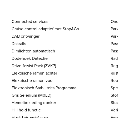
Connected services
Ond
Cruise control adaptief met Stop&Go
Par
DAB ontvanger
Par
Dakrails
Pas
Dimlichten automatisch
Pass
Dodehoek Detectie
Rad
Drive Assist Pack (ZVK7)
Reg
Elektrische ramen achter
Rijs
Elektrische ramen voor
Roo
Elektronisch Stabiliteits Programma
Spr
Gris Selenium (M0LD)
Sto
Hemelbekleding donker
Stu
Hill hold functie
Ver
Hoofd airbag(s) voor
Ver