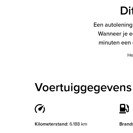
Di
Een autolening 
Wanneer je e
minuten een g
He
Voertuiggegevens
Kilometerstand:
6.188 km
Brands