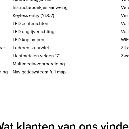
Instructieboekjes aanwezig
Ver
Keyless entry (YD07)
Vis
LED achterlichten
Vol
LED dagrijverlichting
Vol
LED koplampen
WiF
aar
Lederen stuurwiel
Zij 
Lichtmetalen velgen 17"
Zwar
Multimedia-voorbereiding
ning
Navigatiesysteem full map
at klanten van ons vind