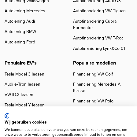
Autolening Volkswagen
Autofinanciering Audi Q3
Autolening Mercedes
Autofinanciering VW Tiguan
Autolening Audi
Autofinanciering Cupra
Formentor
Autolening BMW
Autofinanciering VW T-Roc
Autolening Ford
Autofinaniering Lynk&Co 01
Populaire EV's
Populaire modellen
Tesla Model 3 leasen
Financiering VW Golf
Audi e-Tron leasen
Financiering Mercedes A
Klasse
VW ID.3 leasen
Financiering VW Polo
Tesla Model Y leasen
Financiering BMW 3-Serie
VW ID.4 leasen
Financiering Audi A3
Wij gebruiken cookies
We kunnen deze plaatsen voor analyse van onze bezoekersgegevens, om
onze website te verbeteren, gepersonaliseerde inhoud te tonen en om u