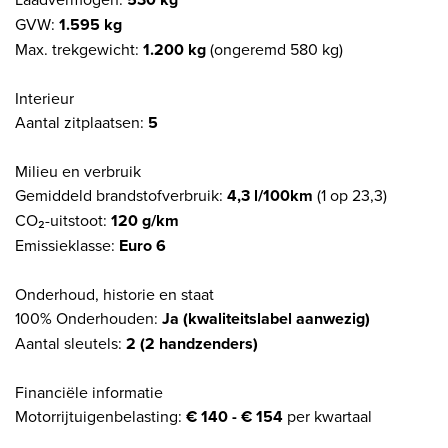
GVW:
1.595 kg
Max. trekgewicht:
1.200 kg
(ongeremd 580 kg)
Interieur
Aantal zitplaatsen:
5
Milieu en verbruik
Gemiddeld brandstofverbruik:
4,3 l/100km
(1 op 23,3)
CO₂-uitstoot:
120 g/km
Emissieklasse:
Euro 6
Onderhoud, historie en staat
100% Onderhouden:
Ja (kwaliteitslabel aanwezig)
Aantal sleutels:
2 (2 handzenders)
Financiële informatie
Motorrijtuigenbelasting:
€ 140 - € 154
per kwartaal