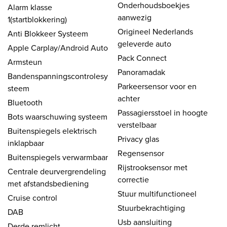
Onderhoudsboekjes
Alarm klasse
aanwezig
1(startblokkering)
Origineel Nederlands
Anti Blokkeer Systeem
geleverde auto
Apple Carplay/Android Auto
Pack Connect
Armsteun
Panoramadak
Bandenspanningscontrolesy
Parkeersensor voor en
steem
achter
Bluetooth
Passagiersstoel in hoogte
Bots waarschuwing systeem
verstelbaar
Buitenspiegels elektrisch
Privacy glas
inklapbaar
Regensensor
Buitenspiegels verwarmbaar
Rijstrooksensor met
Centrale deurvergrendeling
correctie
met afstandsbediening
Stuur multifunctioneel
Cruise control
Stuurbekrachtiging
DAB
Usb aansluiting
Derde remlicht