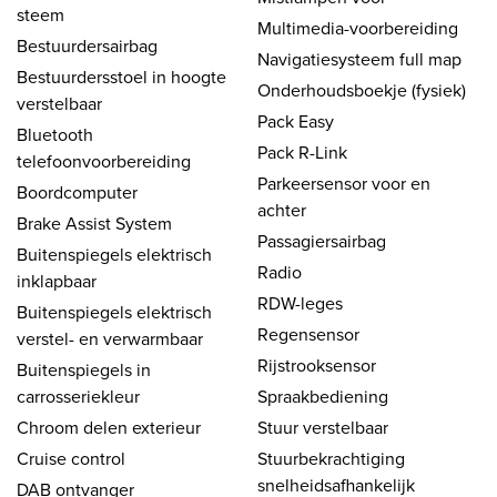
steem
Multimedia-voorbereiding
Bestuurdersairbag
Navigatiesysteem full map
Bestuurdersstoel in hoogte
Onderhoudsboekje (fysiek)
verstelbaar
Pack Easy
Bluetooth
Pack R-Link
telefoonvoorbereiding
Parkeersensor voor en
Boordcomputer
achter
Brake Assist System
Passagiersairbag
Buitenspiegels elektrisch
Radio
inklapbaar
RDW-leges
Buitenspiegels elektrisch
Regensensor
verstel- en verwarmbaar
Rijstrooksensor
Buitenspiegels in
carrosseriekleur
Spraakbediening
Chroom delen exterieur
Stuur verstelbaar
Cruise control
Stuurbekrachtiging
snelheidsafhankelijk
DAB ontvanger