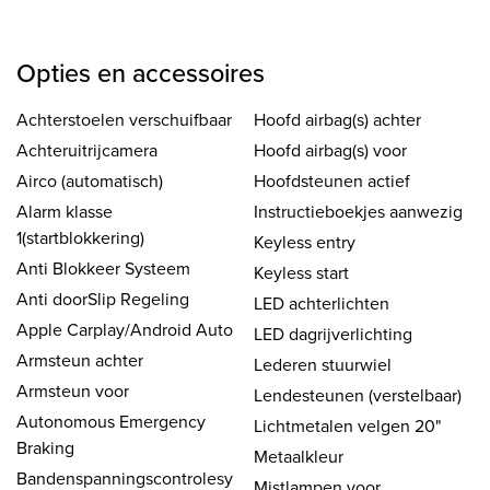
Opties en accessoires
Achterstoelen verschuifbaar
Hoofd airbag(s) achter
Achteruitrijcamera
Hoofd airbag(s) voor
Airco (automatisch)
Hoofdsteunen actief
Alarm klasse
Instructieboekjes aanwezig
1(startblokkering)
Keyless entry
Anti Blokkeer Systeem
Keyless start
Anti doorSlip Regeling
LED achterlichten
Apple Carplay/Android Auto
LED dagrijverlichting
Armsteun achter
Lederen stuurwiel
Armsteun voor
Lendesteunen (verstelbaar)
Autonomous Emergency
Lichtmetalen velgen 20"
Braking
Metaalkleur
Bandenspanningscontrolesy
Mistlampen voor