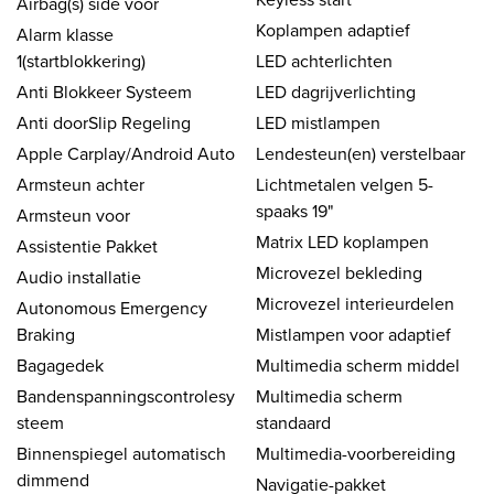
Airbag(s) side voor
Koplampen adaptief
Alarm klasse
1(startblokkering)
LED achterlichten
Anti Blokkeer Systeem
LED dagrijverlichting
Anti doorSlip Regeling
LED mistlampen
Apple Carplay/Android Auto
Lendesteun(en) verstelbaar
Armsteun achter
Lichtmetalen velgen 5-
spaaks 19"
Armsteun voor
Matrix LED koplampen
Assistentie Pakket
Microvezel bekleding
Audio installatie
Microvezel interieurdelen
Autonomous Emergency
Braking
Mistlampen voor adaptief
Bagagedek
Multimedia scherm middel
Bandenspanningscontrolesy
Multimedia scherm
steem
standaard
Binnenspiegel automatisch
Multimedia-voorbereiding
dimmend
Navigatie-pakket