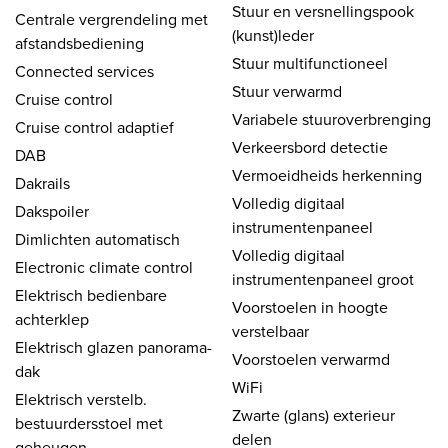
Stuur en versnellingspook
Centrale vergrendeling met
(kunst)leder
afstandsbediening
Stuur multifunctioneel
Connected services
Stuur verwarmd
Cruise control
Variabele stuuroverbrenging
Cruise control adaptief
Verkeersbord detectie
DAB
Vermoeidheids herkenning
Dakrails
Volledig digitaal
Dakspoiler
instrumentenpaneel
Dimlichten automatisch
Volledig digitaal
Electronic climate control
instrumentenpaneel groot
Elektrisch bedienbare
Voorstoelen in hoogte
achterklep
verstelbaar
Elektrisch glazen panorama-
Voorstoelen verwarmd
dak
WiFi
Elektrisch verstelb.
Zwarte (glans) exterieur
bestuurdersstoel met
delen
geheugen