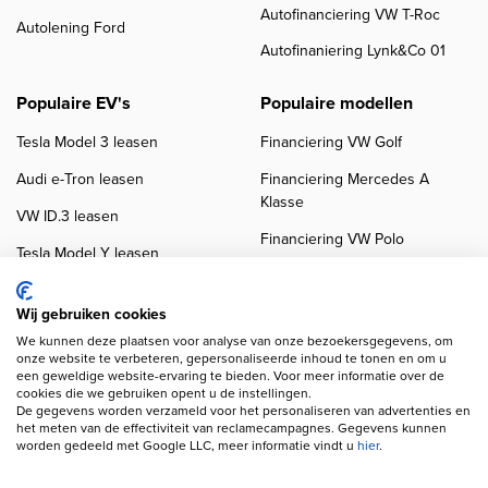
Autofinanciering VW T-Roc
Autolening Ford
Autofinaniering Lynk&Co 01
Populaire EV's
Populaire modellen
Tesla Model 3 leasen
Financiering VW Golf
Audi e-Tron leasen
Financiering Mercedes A
Klasse
VW ID.3 leasen
Financiering VW Polo
Tesla Model Y leasen
Financiering BMW 3-Serie
VW ID.4 leasen
Financiering Audi A3
Wij gebruiken cookies
We kunnen deze plaatsen voor analyse van onze bezoekersgegevens, om
onze website te verbeteren, gepersonaliseerde inhoud te tonen en om u
een geweldige website-ervaring te bieden. Voor meer informatie over de
cookies die we gebruiken opent u de instellingen.
De gegevens worden verzameld voor het personaliseren van advertenties en
het meten van de effectiviteit van reclamecampagnes. Gegevens kunnen
worden gedeeld met Google LLC, meer informatie vindt u
hier
.
Copyright navigation
Privacy verklaring
Cookieverklaring
Disclaimer