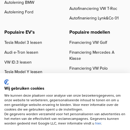
Autolening BMW
Autofinanciering VW T-Roc
Autolening Ford
Autofinaniering Lynk&Co 01
Populaire EV's
Populaire modellen
Tesla Model 3 leasen
Financiering VW Golf
Audi e-Tron leasen
Financiering Mercedes A
Klasse
VW ID.3 leasen
Financiering VW Polo
Tesla Model Y leasen
Financiering BMW 3-Serie
VW ID.4 leasen
Financiering Audi A3
Wij gebruiken cookies
We kunnen deze plaatsen voor analyse van onze bezoekersgegevens, om
onze website te verbeteren, gepersonaliseerde inhoud te tonen en om u
een geweldige website-ervaring te bieden. Voor meer informatie over de
cookies die we gebruiken opent u de instellingen.
De gegevens worden verzameld voor het personaliseren van advertenties en
het meten van de effectiviteit van reclamecampagnes. Gegevens kunnen
worden gedeeld met Google LLC, meer informatie vindt u
hier
.
Copyright navigation
Privacy verklaring
Cookieverklaring
Disclaimer