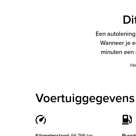
Di
Een autolening 
Wanneer je e
minuten een g
He
Voertuiggegevens
Kilometerstand:
66.798 km
Brands