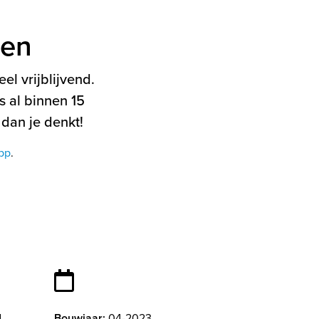
ten
el vrijblijvend.
 al binnen 15
 dan je denkt!
pp
.
d
Bouwjaar:
04-2023