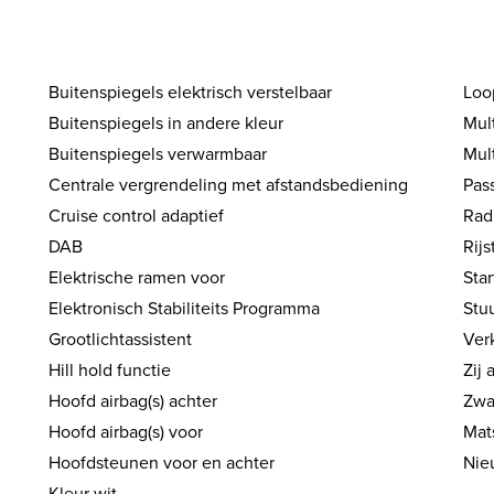
Buitenspiegels elektrisch verstelbaar
Loo
Buitenspiegels in andere kleur
Mul
Buitenspiegels verwarmbaar
Mul
Centrale vergrendeling met afstandsbediening
Pas
Cruise control adaptief
Rad
DAB
Rijs
Elektrische ramen voor
Sta
Elektronisch Stabiliteits Programma
Stuu
Grootlichtassistent
Ver
Hill hold functie
Zij 
Hoofd airbag(s) achter
Zwar
Hoofd airbag(s) voor
Mat
Hoofdsteunen voor en achter
Nie
Kleur wit