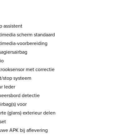
p assistent
timedia scherm standaard
timedia-voorbereiding
sagiersairbag
io
trooksensor met correctie
rt/stop systeem
r leder
keersbord detectie
airbag(s) voor
te (glans) exterieur delen
set
uwe APK bij aflevering