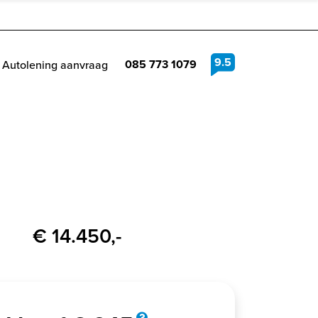
9.5
085 773 1079
Autolening aanvraag
€ 14.450,-