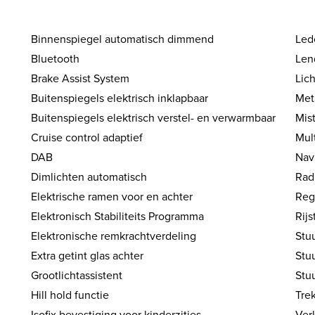
Binnenspiegel automatisch dimmend
Led
Bluetooth
Len
Brake Assist System
Lic
Buitenspiegels elektrisch inklapbaar
Met
Buitenspiegels elektrisch verstel- en verwarmbaar
Mis
Cruise control adaptief
Mul
DAB
Nav
Dimlichten automatisch
Rad
Elektrische ramen voor en achter
Reg
Elektronisch Stabiliteits Programma
Rij
Elektronische remkrachtverdeling
Stuu
Extra getint glas achter
Stu
Grootlichtassistent
Stu
Hill hold functie
Tre
Isofix bevestiging voor kinderzitjes
Ver