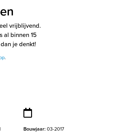
ten
el vrijblijvend.
 al binnen 15
 dan je denkt!
pp
.
d
Bouwjaar:
03-2017