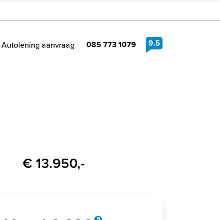
9.5
085 773 1079
Autolening aanvraag
€ 13.950,-