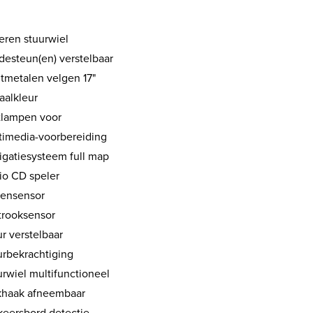
eren stuurwiel
desteun(en) verstelbaar
htmetalen velgen 17"
aalkleur
tlampen voor
timedia-voorbereiding
igatiesysteem full map
io CD speler
ensensor
strooksensor
r verstelbaar
urbekrachtiging
urwiel multifunctioneel
khaak afneembaar
keersbord detectie