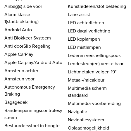
Airbag(s) side voor
Kunstlederen/stof bekleding
Alarm klasse
Lane assist
1(startblokkering)
LED achterlichten
Android Auto
LED dagrijverlichting
Anti Blokkeer Systeem
LED koplampen
Anti doorSlip Regeling
LED mistlampen
Apple CarPlay
Lederen versnellingspook
Apple Carplay/Android Auto
Lendesteun(en) verstelbaar
Armsteun achter
Lichtmetalen velgen 19"
Armsteun voor
Metaal-/micakleur
Autonomous Emergency
Multimedia scherm
Braking
standaard
Bagagedek
Multimedia-voorbereiding
Bandenspanningscontrolesy
Navigatie
steem
Navigatiesysteem
Bestuurdersstoel in hoogte
Oplaadmogelijkheid