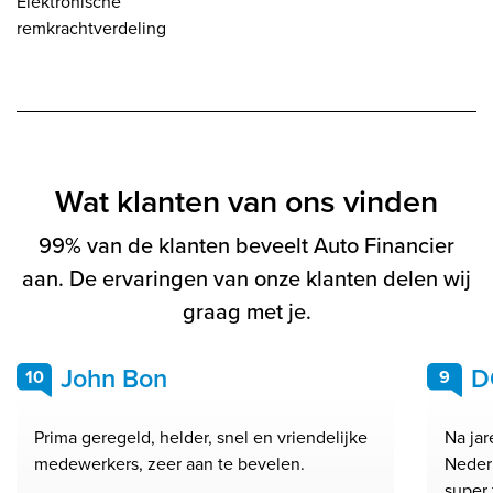
Elektronische
remkrachtverdeling
Wat klanten van ons vinden
99% van de klanten beveelt Auto Financier
aan. De ervaringen van onze klanten delen wij
graag met je.
John Bon
D
10
9
Prima geregeld, helder, snel en vriendelijke
Na ja
medewerkers, zeer aan te bevelen.
Neder
super 