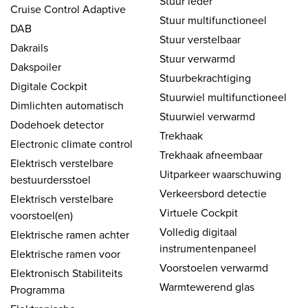
Stuur leder
Cruise Control Adaptive
Stuur multifunctioneel
DAB
Stuur verstelbaar
Dakrails
Stuur verwarmd
Dakspoiler
Stuurbekrachtiging
Digitale Cockpit
Stuurwiel multifunctioneel
Dimlichten automatisch
Stuurwiel verwarmd
Dodehoek detector
Trekhaak
Electronic climate control
Trekhaak afneembaar
Elektrisch verstelbare
Uitparkeer waarschuwing
bestuurdersstoel
Verkeersbord detectie
Elektrisch verstelbare
Virtuele Cockpit
voorstoel(en)
Volledig digitaal
Elektrische ramen achter
instrumentenpaneel
Elektrische ramen voor
Voorstoelen verwarmd
Elektronisch Stabiliteits
Warmtewerend glas
Programma