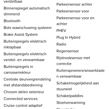
verstelbaar
Parkeersensor achter
Binnenspiegel automatisch
Parkeersensor voor
dimmend
Parkeersensor voor en
Bluetooth
achter
Bots waarschuwing systeem
PHEV
Brake Assist System
Plug In Hybrid
Buitenspiegels elektrisch
Radio
inklapbaar
Regensensor
Buitenspiegels elektrisch
Rijstrooksensor met
verstel- en verwarmbaar
correctie
Buitenspiegels in
Ruitensproeiers/wisserblade
carrosseriekleur
n verwarmbaar
Centrale deurvergrendeling
Schakelmogelijkheid aan
met afstandsbediening
stuurwiel
Chroom delen exterieur
Schakelpaddles
Connected services
Stoelverwarming
Cruise control adaptief