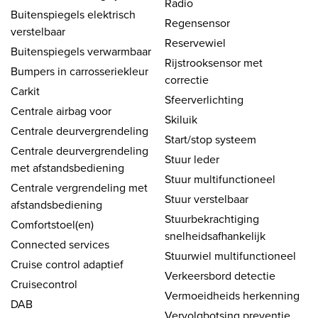
Radio
Buitenspiegels elektrisch
Regensensor
verstelbaar
Reservewiel
Buitenspiegels verwarmbaar
Rijstrooksensor met
Bumpers in carrosseriekleur
correctie
Carkit
Sfeerverlichting
Centrale airbag voor
Skiluik
Centrale deurvergrendeling
Start/stop systeem
Centrale deurvergrendeling
Stuur leder
met afstandsbediening
Stuur multifunctioneel
Centrale vergrendeling met
Stuur verstelbaar
afstandsbediening
Stuurbekrachtiging
Comfortstoel(en)
snelheidsafhankelijk
Connected services
Stuurwiel multifunctioneel
Cruise control adaptief
Verkeersbord detectie
Cruisecontrol
Vermoeidheids herkenning
DAB
Vervolgbotsing preventie