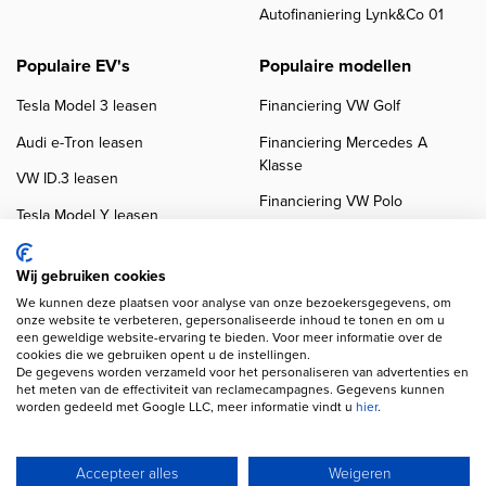
Autofinaniering Lynk&Co 01
Populaire EV's
Populaire modellen
Tesla Model 3 leasen
Financiering VW Golf
Audi e-Tron leasen
Financiering Mercedes A
Klasse
VW ID.3 leasen
Financiering VW Polo
Tesla Model Y leasen
Financiering BMW 3-Serie
VW ID.4 leasen
Financiering Audi A3
Wij gebruiken cookies
We kunnen deze plaatsen voor analyse van onze bezoekersgegevens, om
onze website te verbeteren, gepersonaliseerde inhoud te tonen en om u
een geweldige website-ervaring te bieden. Voor meer informatie over de
cookies die we gebruiken opent u de instellingen.
De gegevens worden verzameld voor het personaliseren van advertenties en
het meten van de effectiviteit van reclamecampagnes. Gegevens kunnen
worden gedeeld met Google LLC, meer informatie vindt u
hier
.
Copyright navigation
Privacy verklaring
Cookieverklaring
Disclaimer
Klanten beoordelingen
Autobedrijven
Accepteer alles
Weigeren