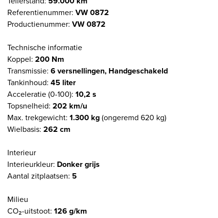
Tellerstand:
59.000 km
Referentienummer:
VW 0872
Productienummer:
VW 0872
Technische informatie
Koppel:
200 Nm
Transmissie:
6 versnellingen, Handgeschakeld
Tankinhoud:
45 liter
Acceleratie (0-100):
10,2 s
Topsnelheid:
202 km/u
Max. trekgewicht:
1.300 kg
(ongeremd 620 kg)
Wielbasis:
262 cm
Interieur
Interieurkleur:
Donker grijs
Aantal zitplaatsen:
5
Milieu
CO₂-uitstoot:
126 g/km