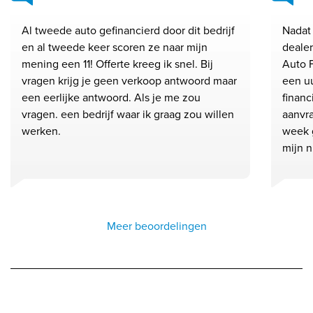
Al tweede auto gefinancierd door dit bedrijf
Nadat
en al tweede keer scoren ze naar mijn
dealer
mening een 11! Offerte kreeg ik snel. Bij
Auto F
vragen krijg je geen verkoop antwoord maar
een u
een eerlijke antwoord. Als je me zou
financ
vragen. een bedrijf waar ik graag zou willen
aanvra
werken.
week 
mijn n.
Meer beoordelingen