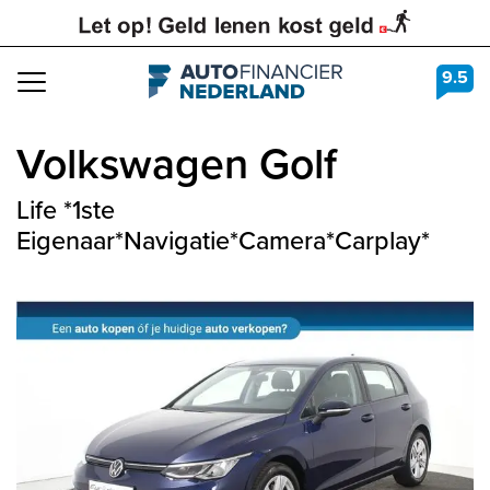
9.5
Navigation
Volkswagen
Golf
Life *1ste
Eigenaar*Navigatie*Camera*Carplay*