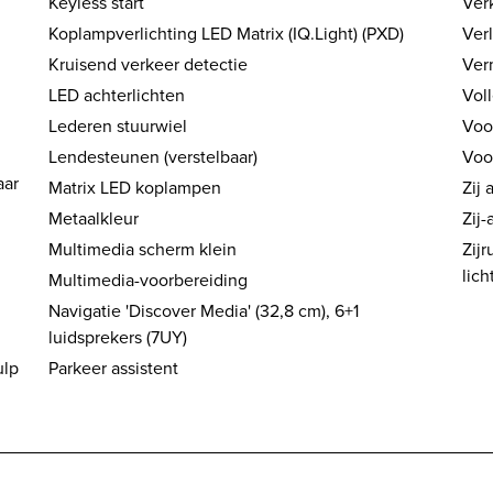
Keyless start
Ver
Koplampverlichting LED Matrix (IQ.Light) (PXD)
Verl
Kruisend verkeer detectie
Ver
LED achterlichten
Vol
Lederen stuurwiel
Voo
Lendesteunen (verstelbaar)
Voo
aar
Matrix LED koplampen
Zij 
Metaalkleur
Zij-
Multimedia scherm klein
Zijr
lic
Multimedia-voorbereiding
Navigatie 'Discover Media' (32,8 cm), 6+1
luidsprekers (7UY)
ulp
Parkeer assistent