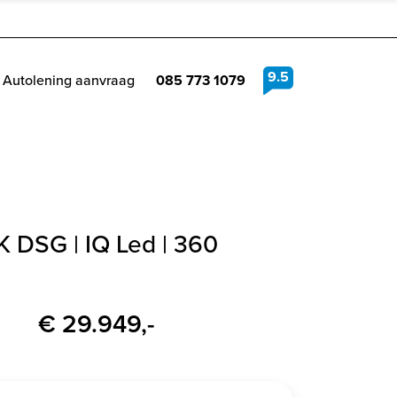
9.5
Autolening aanvraag
085 773 1079
PK DSG | IQ Led | 360
€ 29.949,-