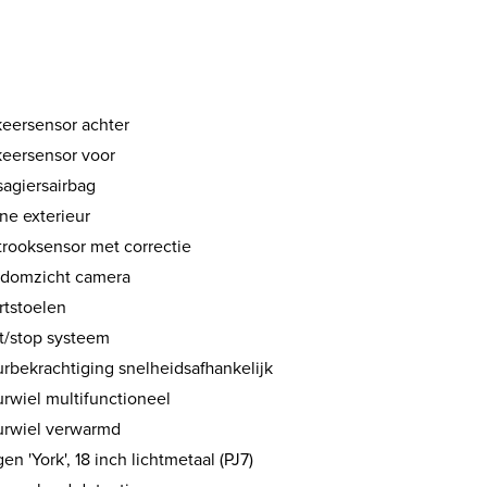
keersensor achter
keersensor voor
sagiersairbag
ne exterieur
trooksensor met correctie
domzicht camera
rtstoelen
rt/stop systeem
urbekrachtiging snelheidsafhankelijk
urwiel multifunctioneel
urwiel verwarmd
en 'York', 18 inch lichtmetaal (PJ7)