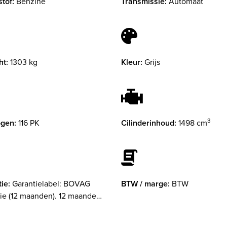
tof:
Benzine
Transmissie:
Automaat
ht:
1303 kg
Kleur:
Grijs
3
gen:
116 PK
Cilinderinhoud:
1498 cm
ie:
Garantielabel: BOVAG
BTW / marge:
BTW
ie (12 maanden). 12 maanden
ie