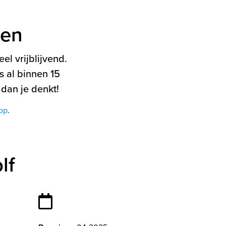
ten
el vrijblijvend.
 al binnen 15
 dan je denkt!
pp
.
lf