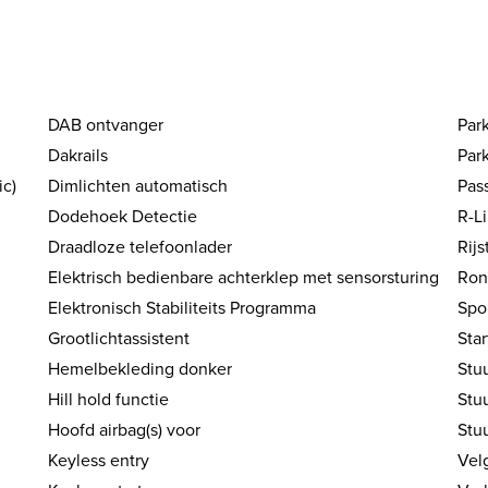
DAB ontvanger
Par
Dakrails
Par
ic)
Dimlichten automatisch
Pas
Dodehoek Detectie
R-Li
Draadloze telefoonlader
Rijs
Elektrisch bedienbare achterklep met sensorsturing
Ron
Elektronisch Stabiliteits Programma
Spo
Grootlichtassistent
Sta
Hemelbekleding donker
Stu
Hill hold functie
Stu
Hoofd airbag(s) voor
Stu
Keyless entry
Velg