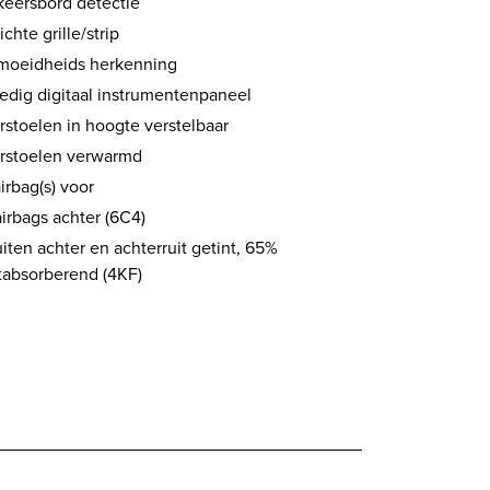
keersbord detectie
ichte grille/strip
moeidheids herkenning
ledig digitaal instrumentenpaneel
rstoelen in hoogte verstelbaar
rstoelen verwarmd
airbag(s) voor
airbags achter (6C4)
uiten achter en achterruit getint, 65%
htabsorberend (4KF)