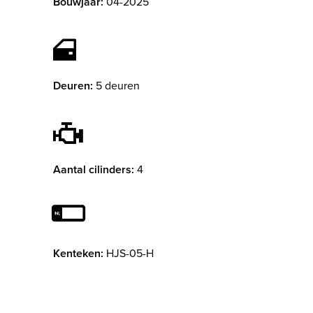
Bouwjaar:
04-2025
Deuren:
5 deuren
Aantal cilinders:
4
Kenteken:
HJS-05-H