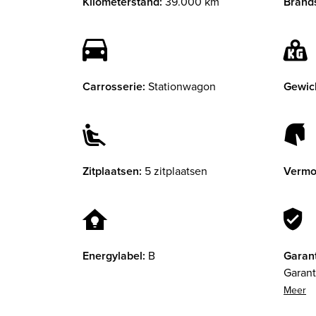
Kilometerstand:
39.000 km
Brands
Carrosserie:
Stationwagon
Gewic
Zitplaatsen:
5 zitplaatsen
Vermo
Energylabel:
B
Garant
Garant
garant