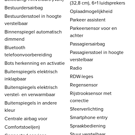
(32,8 cm), 6+1 luidsprekers
Bestuurdersairbag
Oplaadmogelijkheid
Bestuurdersstoel in hoogte
Parkeer assistent
verstelbaar
Parkeersensor voor en
Binnenspiegel automatisch
achter
dimmend
Passagiersairbag
Bluetooth
Passagiersstoel in hoogte
telefoonvoorbereiding
verstelbaar
Bots herkenning en activatie
Radio
Buitenspiegels elektrisch
RDW-leges
inklapbaar
Regensensor
Buitenspiegels elektrisch
Rijstrooksensor met
verstel- en verwarmbaar
correctie
Buitenspiegels in andere
Sfeerverlichting
kleur
Smartphone entry
Centrale airbag voor
Spraakbediening
Comfortstoel(en)
Stuur verstelbaar