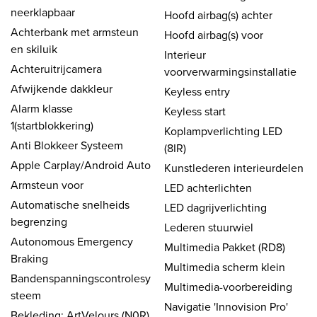
neerklapbaar
Hoofd airbag(s) achter
Achterbank met armsteun
Hoofd airbag(s) voor
en skiluik
Interieur
Achteruitrijcamera
voorverwarmingsinstallatie
Afwijkende dakkleur
Keyless entry
Alarm klasse
Keyless start
1(startblokkering)
Koplampverlichting LED
Anti Blokkeer Systeem
(8IR)
Apple Carplay/Android Auto
Kunstlederen interieurdelen
Armsteun voor
LED achterlichten
Automatische snelheids
LED dagrijverlichting
begrenzing
Lederen stuurwiel
Autonomous Emergency
Multimedia Pakket (RD8)
Braking
Multimedia scherm klein
Bandenspanningscontrolesy
Multimedia-voorbereiding
steem
Navigatie 'Innovision Pro'
Bekleding: ArtVelours (N0R)