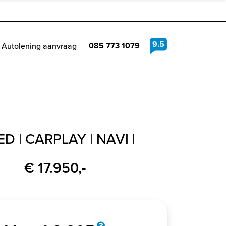
9.5
085 773 1079
Autolening aanvraag
ED | CARPLAY | NAVI |
€ 17.950,-