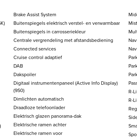
Brake Assist System
Mid
SK)
Buitenspiegels elektrisch verstel- en verwarmbaar
Mis
Buitenspiegels in carrosseriekleur
Mul
Centrale vergrendeling met afstandsbediening
Nav
Connected services
Nav
Cruise control adaptief
Park
DAB
Par
Dakspoiler
Par
Digitaal instrumentenpaneel (Active Info Display)
Pass
(9S0)
R-Li
Dimlichten automatisch
R-Li
Draadloze telefoonlader
Reg
Elektrisch glazen panorama-dak
Side
Elektrische ramen achter
)
Sma
Elektrische ramen voor
Spo