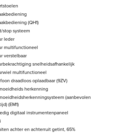
rtstoelen
aakbediening
aakbediening (QH1)
rt/stop systeem
r leder
ur multifunctioneel
r verstelbaar
urbekrachtiging snelheidsafhankelijk
urwiel multifunctioneel
efoon draadloos oplaadbaar (9ZV)
moeidheids herkenning
moeidheidsherkenningsysteem (aanbevolen
tijd) (EM1)
ledig digitaal instrumentenpaneel
i
uiten achter en achterruit getint, 65%