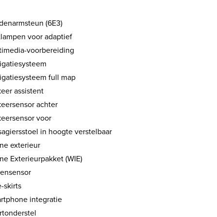
denarmsteun (6E3)
tlampen voor adaptief
timedia-voorbereiding
igatiesysteem
igatiesysteem full map
eer assistent
keersensor achter
keersensor voor
agiersstoel in hoogte verstelbaar
ne exterieur
ne Exterieurpakket (WIE)
ensensor
-skirts
rtphone integratie
rtonderstel