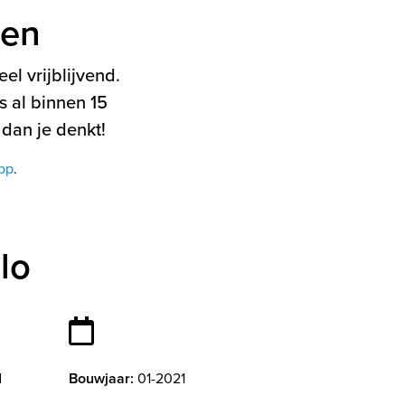
ten
el vrijblijvend.
 al binnen 15
 dan je denkt!
pp
.
lo
d
Bouwjaar:
01-2021