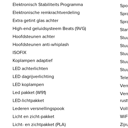
Elektronisch Stabiliteits Programma
Spo
Elektronische remkrachtverdeling
Spr
Extra getint glas achter
Spr
High-end geluidsysteem Beats (9VG)
Sta
Hoofdsteunen achter
Stuu
Hoofdsteunen anti-whiplash
Stu
ISOFIX
Stuu
Koplampen adaptief
Stu
LED achterlichten
Stu
LED dagrijverlichting
Tel
LED koplampen
Ver
Led pakket (W91)
Ver
LED-lichtpakket
rust
Lederen versnellingspook
Vol
Licht en zicht-pakket
WiF
Licht- en zichtpakket (PLA)
Zijr