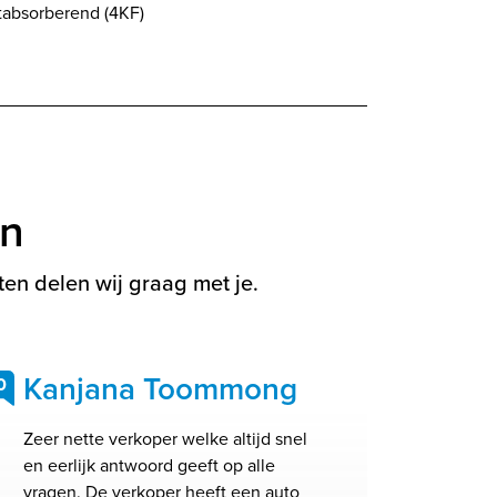
htabsorberend (4KF)
en
en delen wij graag met je.
Kanjana Toommong
0
Zeer nette verkoper welke altijd snel
en eerlijk antwoord geeft op alle
vragen. De verkoper heeft een auto