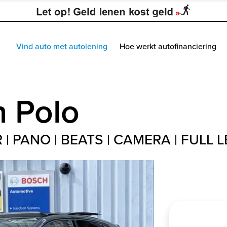
Vind auto met autolening
Hoe werkt autofinanciering
n
Polo
 R | PANO | BEATS | CAMERA | FULL L