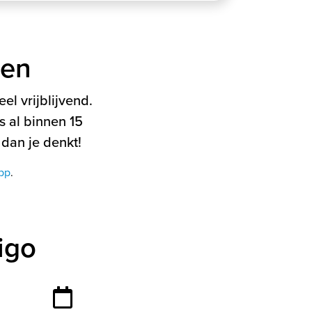
ten
el vrijblijvend.
 al binnen 15
 dan je denkt!
pp
.
igo