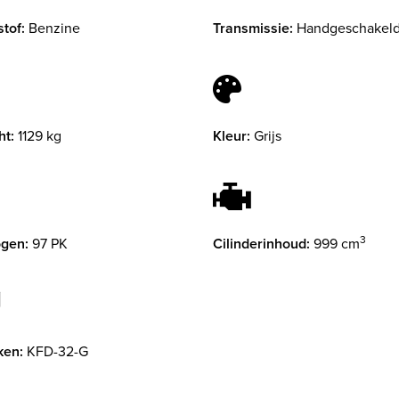
tof:
Benzine
Transmissie:
Handgeschakel
ht:
1129 kg
Kleur:
Grijs
3
gen:
97 PK
Cilinderinhoud:
999 cm
ken:
KFD-32-G