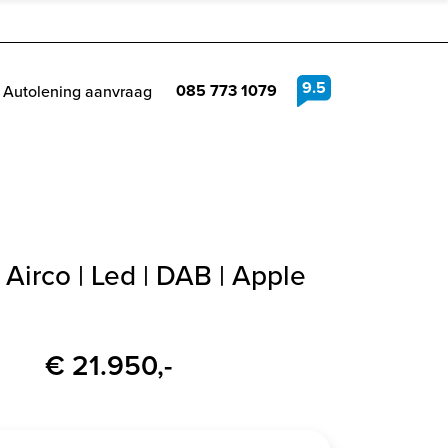
9.5
085 773 1079
Autolening aanvraag
Airco | Led | DAB | Apple
€ 21.950,-