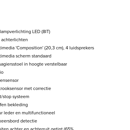
lampverlichting LED (8IT)
 achterlichten
imedia 'Composition' (20,3 cm), 4 luidsprekers
timedia scherm standaard
agiersstoel in hoogte verstelbaar
io
ensensor
trooksensor met correctie
rt/stop systeem
ffen bekleding
r leder en multifunctioneel
keersbord detectie
uiten achter en achterruit getint (65%