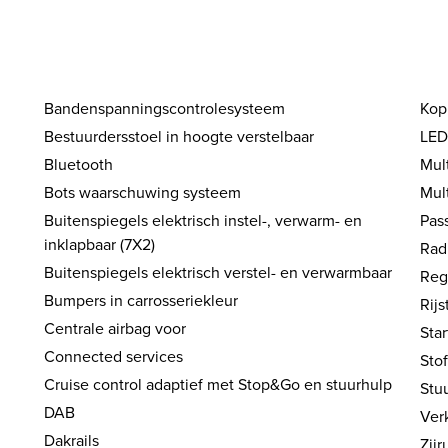
Bandenspanningscontrolesysteem
Kop
Bestuurdersstoel in hoogte verstelbaar
LED
Bluetooth
Mult
Bots waarschuwing systeem
Mul
Buitenspiegels elektrisch instel-, verwarm- en
Pass
inklapbaar (7X2)
Rad
Buitenspiegels elektrisch verstel- en verwarmbaar
Reg
Bumpers in carrosseriekleur
Rijs
Centrale airbag voor
Sta
Connected services
Sto
Cruise control adaptief met Stop&Go en stuurhulp
Stuu
DAB
Ver
Dakrails
Zijr