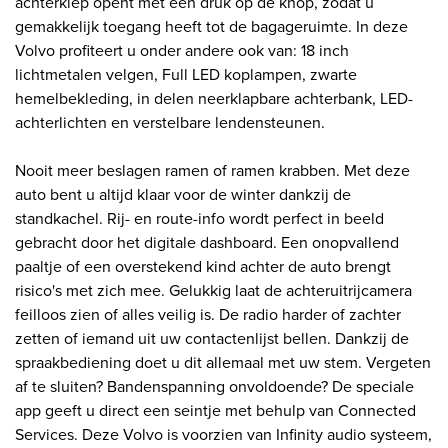
achterklep opent met een druk op de knop, zodat u
gemakkelijk toegang heeft tot de bagageruimte. In deze
Volvo profiteert u onder andere ook van: 18 inch
lichtmetalen velgen, Full LED koplampen, zwarte
hemelbekleding, in delen neerklapbare achterbank, LED-
achterlichten en verstelbare lendensteunen.
Nooit meer beslagen ramen of ramen krabben. Met deze
auto bent u altijd klaar voor de winter dankzij de
standkachel. Rij- en route-info wordt perfect in beeld
gebracht door het digitale dashboard. Een onopvallend
paaltje of een overstekend kind achter de auto brengt
risico's met zich mee. Gelukkig laat de achteruitrijcamera
feilloos zien of alles veilig is. De radio harder of zachter
zetten of iemand uit uw contactenlijst bellen. Dankzij de
spraakbediening doet u dit allemaal met uw stem. Vergeten
af te sluiten? Bandenspanning onvoldoende? De speciale
app geeft u direct een seintje met behulp van Connected
Services. Deze Volvo is voorzien van Infinity audio systeem,