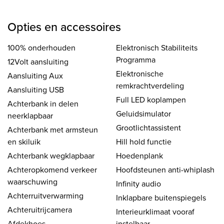
Opties en accessoires
100% onderhouden
Elektronisch Stabiliteits
Programma
12Volt aansluiting
Elektronische
Aansluiting Aux
remkrachtverdeling
Aansluiting USB
Full LED koplampen
Achterbank in delen
Geluidsimulator
neerklapbaar
Grootlichtassistent
Achterbank met armsteun
en skiluik
Hill hold functie
Achterbank wegklapbaar
Hoedenplank
Achteropkomend verkeer
Hoofdsteunen anti-whiplash
waarschuwing
Infinity audio
Achterruitverwarming
Inklapbare buitenspiegels
Achteruitrijcamera
Interieurklimaat vooraf
Afdekhoes
instelbaar