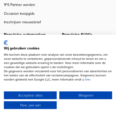
1FS Partner worden
Occasion koopgids
Inschrijven nieuwsbrief
Populaire automerken
Populaire SUV's
Autolening Volkswagen
Autofinanciering Audi Q3
Wij gebruiken cookies
Autolening Mercedes
Autofinanciering VW Tiguan
We kunnen deze plaatsen voor analyse van onze bezoekersgegevens, om
onze website te verbeteren, gepersonaliseerde inhoud te tonen en om u
Autolening Audi
Autofinanciering Cupra
een geweldige website-ervaring te bieden. Voor meer informatie over de
Formentor
cookies die we gebruiken opent u de instellingen.
Autolening BMW
De gegevens worden verzameld voor het personaliseren van advertenties en
Autofinanciering VW T-Roc
het meten van de effectiviteit van reclamecampagnes. Gegevens kunnen
Autolening Ford
worden gedeeld met Google LLC, meer informatie vindt u
hier
.
Autofinaniering Lynk&Co 01
Accepteer alles
Weigeren
Populaire EV's
Populaire modellen
Nee, pas aan
Tesla Model 3 leasen
Financiering VW Golf
Audi e-Tron leasen
Financiering Mercedes A