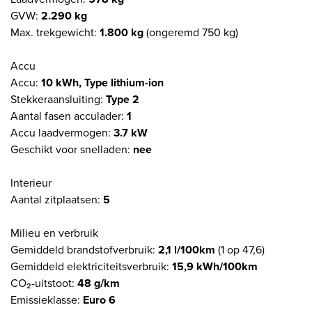
GVW:
2.290 kg
Max. trekgewicht:
1.800 kg
(ongeremd 750 kg)
Accu
Accu:
10 kWh, Type lithium-ion
Stekkeraansluiting:
Type 2
Aantal fasen acculader:
1
Accu laadvermogen:
3.7 kW
Geschikt voor snelladen:
nee
Interieur
Aantal zitplaatsen:
5
Milieu en verbruik
Gemiddeld brandstofverbruik:
2,1 l/100km
(1 op 47,6)
Gemiddeld elektriciteitsverbruik:
15,9 kWh/100km
CO₂-uitstoot:
48 g/km
Emissieklasse:
Euro 6