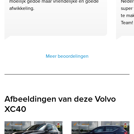
moeilijk gedoe maar vriendelijke en goede
Neder
afwikkeling.
super 
te ma
Team!
Meer beoordelingen
Afbeeldingen van deze Volvo
XC40