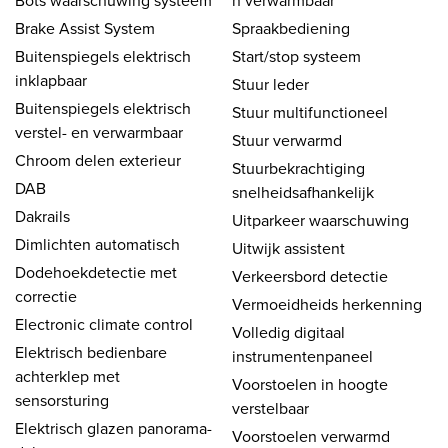
Bots waarschuwing systeem
n verwarmbaar
Brake Assist System
Spraakbediening
Buitenspiegels elektrisch
Start/stop systeem
inklapbaar
Stuur leder
Buitenspiegels elektrisch
Stuur multifunctioneel
verstel- en verwarmbaar
Stuur verwarmd
Chroom delen exterieur
Stuurbekrachtiging
DAB
snelheidsafhankelijk
Dakrails
Uitparkeer waarschuwing
Dimlichten automatisch
Uitwijk assistent
Dodehoekdetectie met
Verkeersbord detectie
correctie
Vermoeidheids herkenning
Electronic climate control
Volledig digitaal
Elektrisch bedienbare
instrumentenpaneel
achterklep met
Voorstoelen in hoogte
sensorsturing
verstelbaar
Elektrisch glazen panorama-
Voorstoelen verwarmd