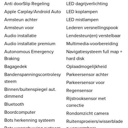
Anti doorSlip Regeling
LED dagrijverlichting
Apple Carplay/Android Auto
LED koplampen
Armsteun achter
LED mistlampen
Armsteun voor
Lederen versnellingspook
Audio installatie
Lendesteun(en) verstelbaar
Audio installatie premium
Multimedia-voorbereiding
Autonomous Emergency
Navigatiesysteem full map +
Braking
hard disk
Bagagedek
Oplaadmogelijkheid
Bandenspanningscontrolesy
Parkeersensor achter
steem
Parkeersensor voor
Binnen/buitenspiegel aut.
Regensensor
dimmend
Rijstrooksensor met
Bluetooth
correctie
Boordcomputer
Rondomzicht camera
Bots herkenning systeem
Ruitensproeiers/wisserblade