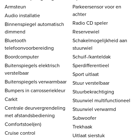
Armsteun
Parkeersensor voor en
achter
Audio installatie
Radio CD speler
Binnenspiegel automatisch
dimmend
Reservewiel
Bluetooth
Schakelmogelijkheid aan
telefoonvoorbereiding
stuurwiel
Boordcomputer
Schuif-/kanteldak
Buitenspiegels elektrisch
Sperdifferentieel
verstelbaar
Sport uitlaat
Buitenspiegels verwarmbaar
Stuur verstelbaar
Bumpers in carrosseriekleur
Stuurbekrachtiging
Carkit
Stuurwiel multifunctioneel
Centrale deurvergrendeling
Stuurwiel verwarmd
met afstandsbediening
Subwoofer
Comfortstoel(en)
Trekhaak
Cruise control
Uitlaat sierstuk