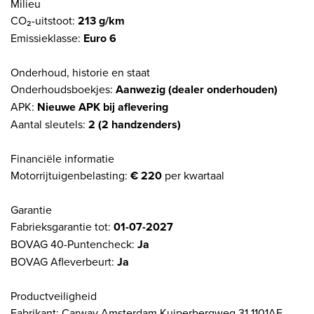
Milieu
CO₂-uitstoot:
213 g/km
Emissieklasse:
Euro 6
Onderhoud, historie en staat
Onderhoudsboekjes:
Aanwezig (dealer onderhouden)
APK:
Nieuwe APK bij aflevering
Aantal sleutels:
2 (2 handzenders)
Financiële informatie
Motorrijtuigenbelasting:
€ 220
per kwartaal
Garantie
Fabrieksgarantie tot:
01-07-2027
BOVAG 40-Puntencheck:
Ja
BOVAG Afleverbeurt:
Ja
Productveiligheid
Fabrikant: Carway Amsterdam Kuiperbergweg 31 1101AE