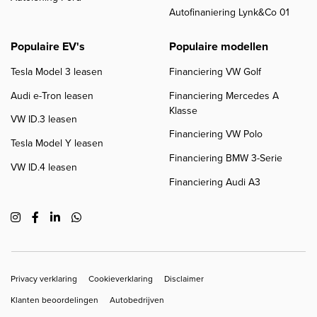
Autofinaniering Lynk&Co 01
Populaire EV's
Populaire modellen
Tesla Model 3 leasen
Financiering VW Golf
Audi e-Tron leasen
Financiering Mercedes A
Klasse
VW ID.3 leasen
Financiering VW Polo
Tesla Model Y leasen
Financiering BMW 3-Serie
VW ID.4 leasen
Financiering Audi A3
Copyright navigation
Privacy verklaring
Cookieverklaring
Disclaimer
Klanten beoordelingen
Autobedrijven