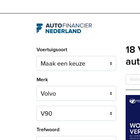
Navigation
18 
Voertuigsoort
aut
Volv
Merk
Model
Trefwoord