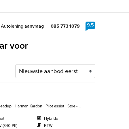
9.5
Autolening aanvraag
085 773 1079
ar voor
Sortering
dup | Harman Kardon | Pilot assist | Stoel- ...
aat
Hybride
 (340 PK)
BTW