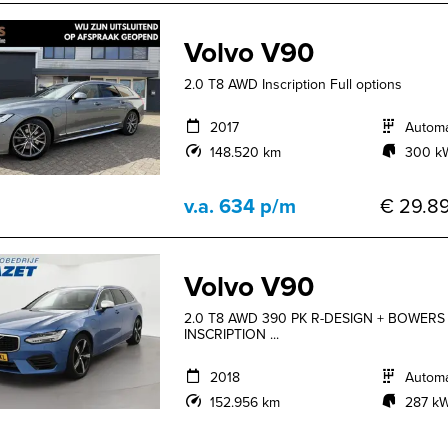
Volvo V90
2.0 T8 AWD Inscription Full options
2017
Autom
148.520 km
300 kW
v.a. 634 p/m
€ 29.89
Volvo V90
2.0 T8 AWD 390 PK R-DESIGN + BOWERS &
INSCRIPTION ...
2018
Autom
152.956 km
287 kW