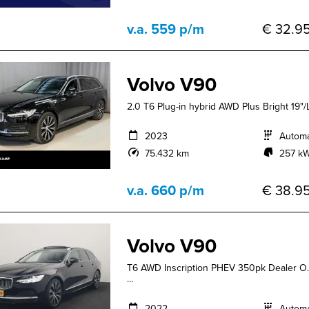
v.a. 559 p/m
€ 32.95
Volvo V90
2.0 T6 Plug-in hybrid AWD Plus Bright 19"/
2023
Autom
75.432 km
257 kW
v.a. 660 p/m
€ 38.95
Volvo V90
T6 AWD Inscription PHEV 350pk Dealer O.H
...
2022
Autom