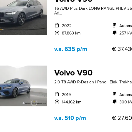
T6 AWD Plus Dark LONG RANGE PHEV 350pk
Ad...
2022
Autom
87.863 km
257 kW
v.a. 635 p/m
€ 37.43
Volvo V90
2.0 T8 AWD R-Design | Pano | Elek. Trekhaak
2019
Autom
144.162 km
300 kW
v.a. 510 p/m
€ 27.60