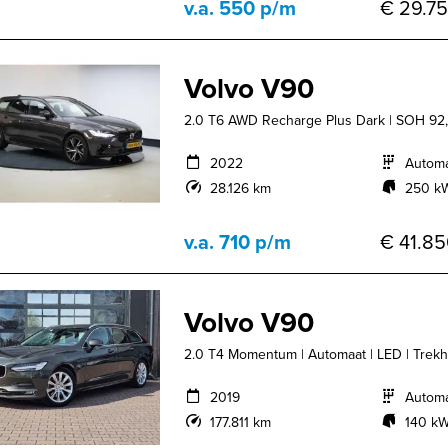
v.a. 550 p/m
€ 29.75
Volvo V90
2.0 T6 AWD Recharge Plus Dark | SOH 92
2022
Autom
28.126 km
250 kW
v.a. 710 p/m
€ 41.85
Volvo V90
2.0 T4 Momentum | Automaat | LED | Trekhaa
2019
Autom
177.811 km
140 kW