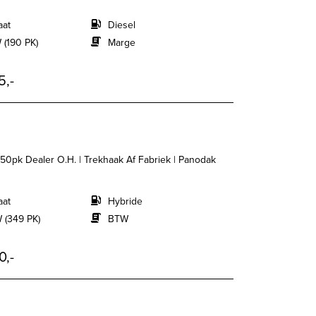
aat
Diesel
 (190 PK)
Marge
5,-
pk Dealer O.H. | Trekhaak Af Fabriek | Panodak
aat
Hybride
 (349 PK)
BTW
0,-