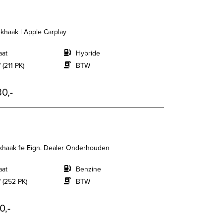
khaak | Apple Carplay
aat
Hybride
 (211 PK)
BTW
0,-
khaak 1e Eign. Dealer Onderhouden
aat
Benzine
 (252 PK)
BTW
0,-