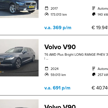
2017
Autom
173.013 km
140 kW
v.a. 369 p/m
€ 19.94
Volvo V90
T6 AWD Plus Bright LONG RANGE PHEV 350
| ...
2024
Autom
59.013 km
257 kW
v.a. 691 p/m
€ 40.74
Volvo V90