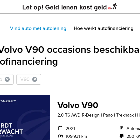
Vind auto met autolening
Hoe werkt autofinanciering
Volvo V90 occasions beschikba
ofinanciering
o
V90
Volvo V90
2.0 T6 AWD R-Design | Pano | Trekhaak | Hea
2021
Autom
109.931 km
250 kW