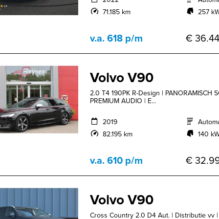
71.185 km
257 kW
v.a. 618 p/m
€ 36.44
Volvo V90
2.0 T4 190PK R-Design | PANORAMISCH
PREMIUM AUDIO | E...
2019
Autom
82.195 km
140 kW
v.a. 610 p/m
€ 32.99
Volvo V90
Cross Country 2.0 D4 Aut. | Distributie vv 