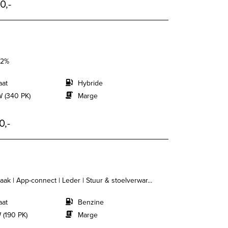
0,-
,2%
aat
Hybride
 (340 PK)
Marge
0,-
k | App-connect | Leder | Stuur & stoelverwar...
aat
Benzine
 (190 PK)
Marge