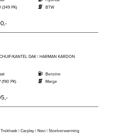
 (349 PK)
BTW
0,-
 SCHUIF/KANTEL DAK | HARMAN KARDON
aat
Benzine
 (190 PK)
Marge
5,-
| Trekhaak | Carplay | Navi | Stoelverwarming