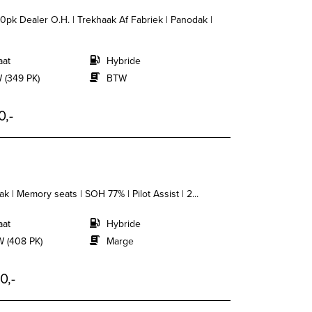
 Dealer O.H. | Trekhaak Af Fabriek | Panodak |
aat
Hybride
 (349 PK)
BTW
0,-
 | Memory seats | SOH 77% | Pilot Assist | 2...
aat
Hybride
 (408 PK)
Marge
0,-