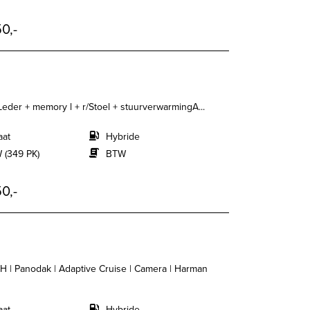
0,-
Leder + memory l + r/Stoel + stuurverwarmingA...
aat
Hybride
 (349 PK)
BTW
0,-
 | Panodak | Adaptive Cruise | Camera | Harman
aat
Hybride