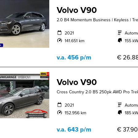
Volvo V90
2.0 B4 Momentum Business | Keyless | Tre
2021
Autom
141.651 km
155 kW
v.a. 456 p/m
€ 26.88
Volvo V90
Cross Country 2.0 B5 250pk AWD Pro Tre
2021
Autom
152.956 km
185 kW
v.a. 643 p/m
€ 37.90