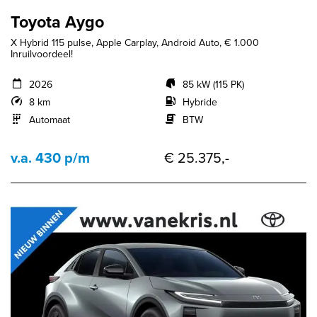
Toyota Aygo
X Hybrid 115 pulse, Apple Carplay, Android Auto, € 1.000
Inruilvoordeel!
2026
85 kW (115 PK)
8 km
Hybride
Automaat
BTW
v.a. 430 p/m
€ 25.375,-