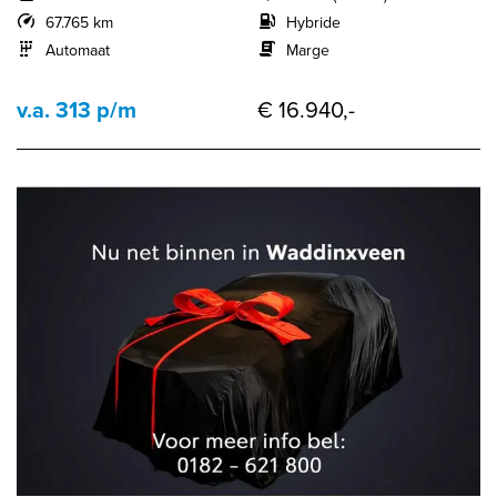
67.765 km
Hybride
Automaat
Marge
v.a. 313 p/m
€ 16.940,-