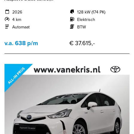
2026
128 kW (174 PK)
4 km
Elektrisch
Automaat
BTW
v.a. 638 p/m
€ 37.615,-