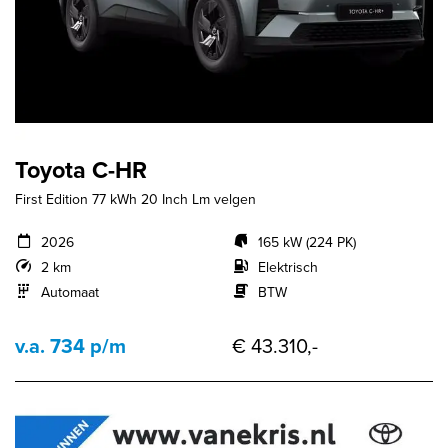
Toyota C-HR
First Edition 77 kWh 20 Inch Lm velgen
2026
165 kW (224 PK)
2 km
Elektrisch
Automaat
BTW
v.a. 734 p/m
€ 43.310,-