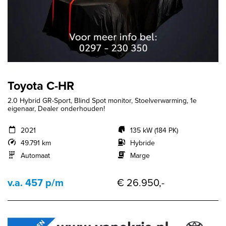
Toyota C-HR
2.0 Hybrid GR-Sport, Blind Spot monitor, Stoelverwarming, 1e
eigenaar, Dealer onderhouden!
2021
135 kW (184 PK)
49.791 km
Hybride
Automaat
Marge
v.a. 457 p/m
€ 26.950,-