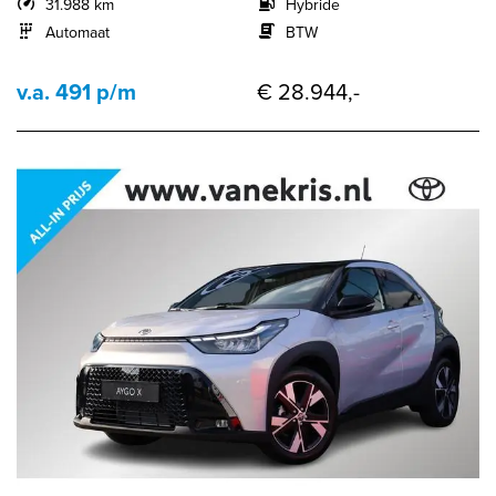
31.988 km
Hybride
Automaat
BTW
v.a. 491 p/m
€ 28.944,-