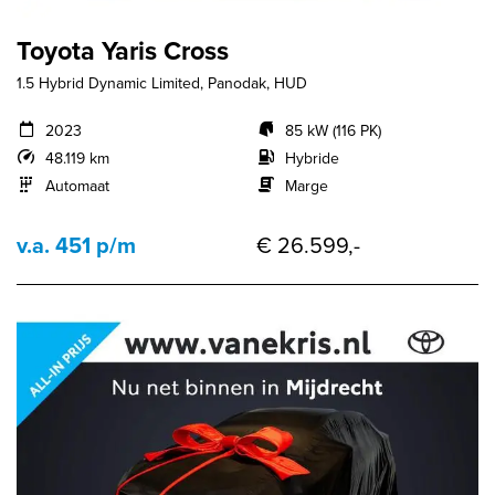
Toyota Yaris Cross
1.5 Hybrid Dynamic Limited, Panodak, HUD
2023
85 kW (116 PK)
48.119 km
Hybride
Automaat
Marge
v.a. 451 p/m
€ 26.599,-