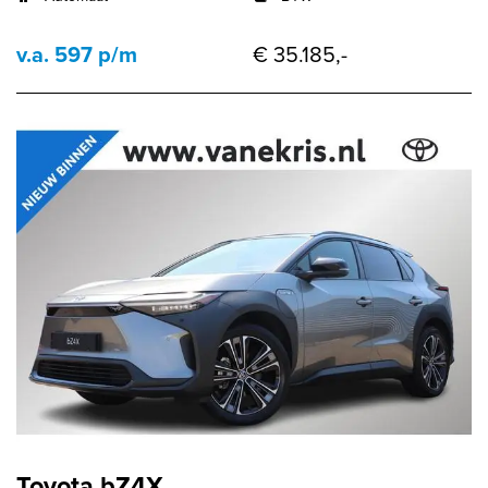
v.a. 597 p/m
€ 35.185,-
Toyota bZ4X