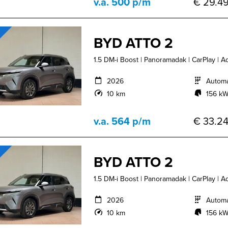
v.a. 500 p/m
€ 29.49
BYD ATTO 2
1.5 DM-i Boost | Panoramadak | CarPlay | A
2026
Autom
10 km
156 kW
v.a. 564 p/m
€ 33.24
BYD ATTO 2
1.5 DM-i Boost | Panoramadak | CarPlay | A
2026
Autom
10 km
156 kW