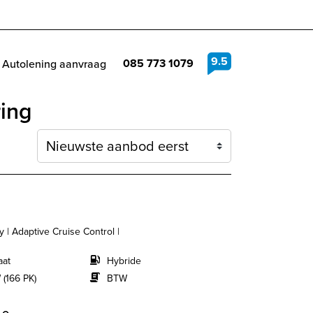
9.5
085 773 1079
Autolening aanvraag
ring
Sortering
ay | Adaptive Cruise Control |
aat
Hybride
 (166 PK)
BTW