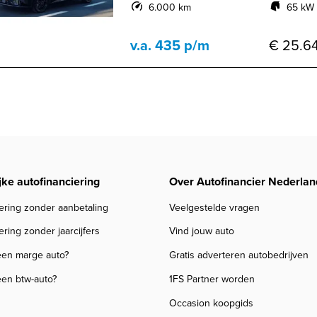
6.000 km
65 kW 
v.a. 435 p/m
€ 25.64
jke autofinanciering
Over Autofinancier Nederlan
ering zonder aanbetaling
Veelgestelde vragen
ering zonder jaarcijfers
Vind jouw auto
een marge auto?
Gratis adverteren autobedrijven
een btw-auto?
1FS Partner worden
Occasion koopgids