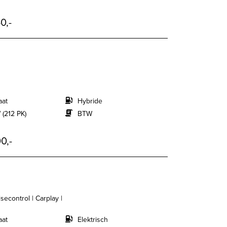
0,-
aat
Hybride
 (212 PK)
BTW
0,-
secontrol | Carplay |
aat
Elektrisch