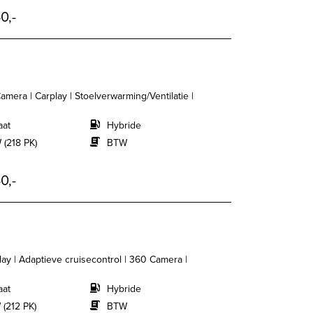
0,-
mera | Carplay | Stoelverwarming/Ventilatie |
aat
Hybride
 (218 PK)
BTW
0,-
ay | Adaptieve cruisecontrol | 360 Camera |
aat
Hybride
 (212 PK)
BTW