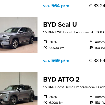
v.a. 564 p/m
€ 33.24
BYD Seal U
1.5 DM-i FWD Boost | Panoramadak | 360 Ca
2026
Autom
13.500 km
160 kW
v.a. 569 p/m
€ 33.54
BYD ATTO 2
1.5 DM-i Boost Demo | Panoramadak | CarPl
2026
Autom
6.000 km
156 kW