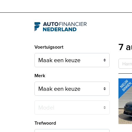
Navigation
7 a
Voertuigsoort
Harm
Merk
Model
Trefwoord