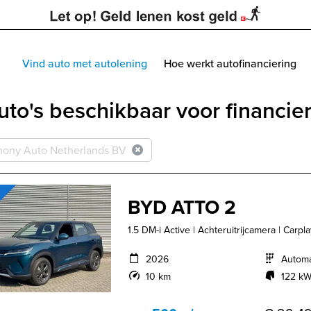
Vind auto met autolening
Hoe werkt autofinanciering
uto's beschikbaar voor financie
ony Auto Netherlands BV
BYD ATTO 2
1.5 DM-i Active | Achteruitrijcamera | Carpl
2026
Autom
10 km
122 kW