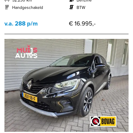
52.230 km
Benzine
Handgeschakeld
BTW
v.a. 288 p/m
€ 16.995,-