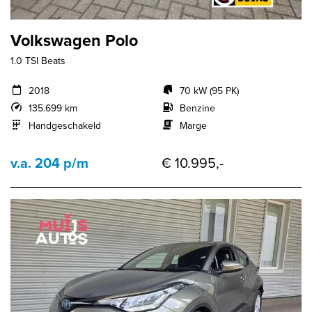
Volkswagen Polo
1.0 TSI Beats
2018
70 kW (95 PK)
135.699 km
Benzine
Handgeschakeld
Marge
v.a. 204 p/m
€ 10.995,-