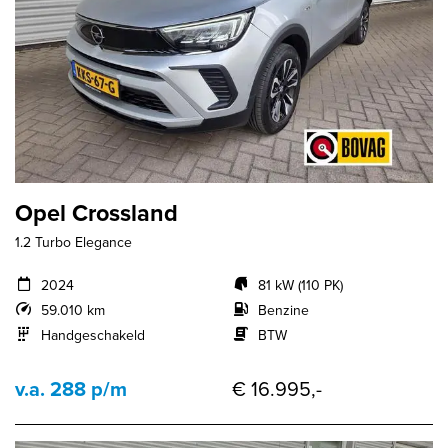
Opel Crossland
1.2 Turbo Elegance
2024
81 kW (110 PK)
59.010 km
Benzine
Handgeschakeld
BTW
v.a. 288 p/m
€ 16.995,-