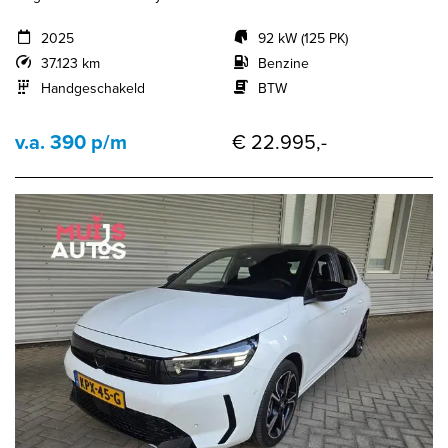
2025
92 kW (125 PK)
37.123 km
Benzine
Handgeschakeld
BTW
v.a. 390 p/m
€ 22.995,-