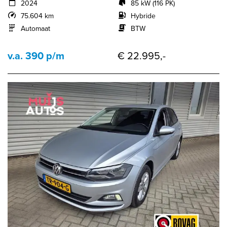
2024
85 kW (116 PK)
75.604 km
Hybride
Automaat
BTW
v.a. 390 p/m
€ 22.995,-