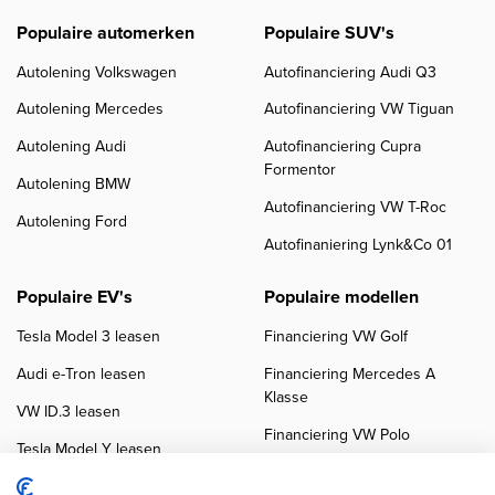
Populaire automerken
Populaire SUV's
Autolening Volkswagen
Autofinanciering Audi Q3
Autolening Mercedes
Autofinanciering VW Tiguan
Autolening Audi
Autofinanciering Cupra
Formentor
Autolening BMW
Autofinanciering VW T-Roc
Autolening Ford
Autofinaniering Lynk&Co 01
Populaire EV's
Populaire modellen
Tesla Model 3 leasen
Financiering VW Golf
Audi e-Tron leasen
Financiering Mercedes A
Klasse
VW ID.3 leasen
Financiering VW Polo
Tesla Model Y leasen
Financiering BMW 3-Serie
VW ID.4 leasen