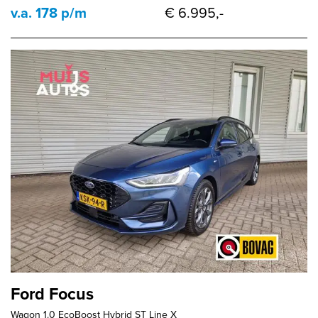
v.a. 178 p/m
€ 6.995,-
Ford Focus
Wagon 1.0 EcoBoost Hybrid ST Line X