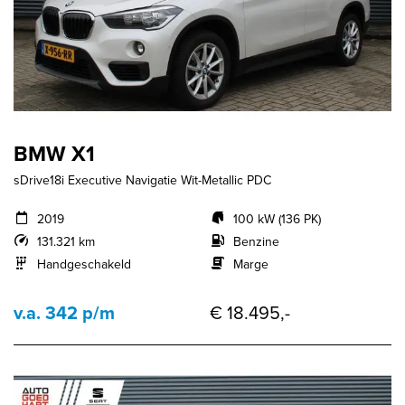
BMW X1
sDrive18i Executive Navigatie Wit-Metallic PDC
2019
100 kW (136 PK)
131.321 km
Benzine
Handgeschakeld
Marge
v.a. 342 p/m
€ 18.495,-