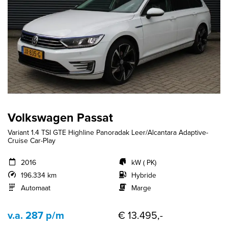
Volkswagen Passat
Variant 1.4 TSI GTE Highline Panoradak Leer/Alcantara Adaptive-
Cruise Car-Play
2016
kW ( PK)
196.334 km
Hybride
Automaat
Marge
v.a. 287 p/m
€ 13.495,-