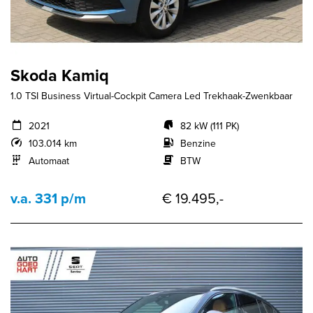
Skoda Kamiq
1.0 TSI Business Virtual-Cockpit Camera Led Trekhaak-Zwenkbaar
2021
82 kW (111 PK)
103.014 km
Benzine
Automaat
BTW
v.a. 331 p/m
€ 19.495,-