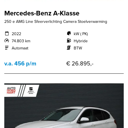
Mercedes-Benz A-Klasse
250 e AMG Line Sfeerverlichting Camera Stoelverwarming
2022
kW ( PK)
74.803 km
Hybride
Automaat
BTW
v.a. 456 p/m
€ 26.895,-