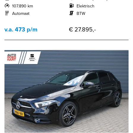
107.890 km
Elektrisch
Automaat
BTW
v.a. 473 p/m
€ 27.895,-