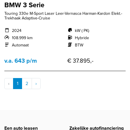
BMW 3 Serie
Touring 330e M-Sport Laser Leer-Vernasca Harman-Kardon Elekt.-
Trekhaak Adaptive-Cruise
2024
kW ( PK)
108.999 km
Hybride
Automaat
BTW
v.a. 643 p/m
€ 37.895,-
‹
1
2
›
Een auto leasen
Zakelijke autofinanciering