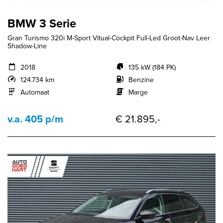
BMW 3 Serie
Gran Turismo 320i M-Sport Vitual-Cockpit Full-Led Groot-Nav Leer
Shadow-Line
2018
135 kW (184 PK)
124.734 km
Benzine
Automaat
Marge
v.a. 405 p/m
€ 21.895,-