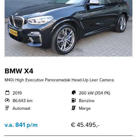
BMW X4
M40i High Executive Panoramadak Head-Up Leer Camera
2019
260 kW (354 PK)
86.643 km
Benzine
Automaat
Marge
v.a. 841 p/m
€ 45.495,-