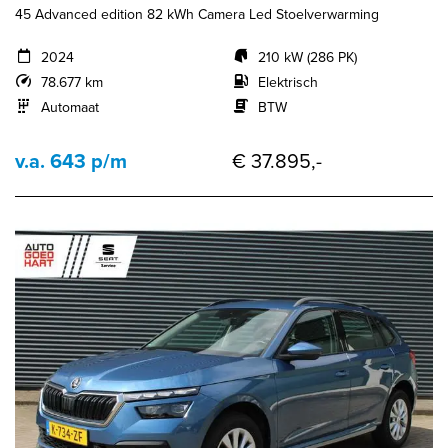
45 Advanced edition 82 kWh Camera Led Stoelverwarming
2024
210 kW (286 PK)
78.677 km
Elektrisch
Automaat
BTW
v.a. 643 p/m
€ 37.895,-