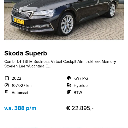
Skoda Superb
Combi 1.4 TSI iV Business Virtual-Cockpit Afn.-trekhaak Memory-
Stoelen Leer/Alcantara C...
2022
kW ( PK)
107.027 km
Hybride
Automaat
BTW
v.a. 388 p/m
€ 22.895,-