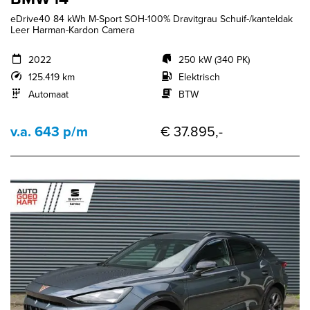
eDrive40 84 kWh M-Sport SOH-100% Dravitgrau Schuif-/kanteldak
Leer Harman-Kardon Camera
2022
250 kW (340 PK)
125.419 km
Elektrisch
Automaat
BTW
v.a. 643 p/m
€ 37.895,-