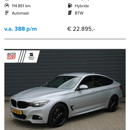
114.851 km
Hybride
Automaat
BTW
v.a. 388 p/m
€ 22.895,-