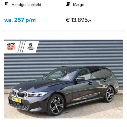
Handgeschakeld
Marge
v.a. 257 p/m
€ 13.895,-