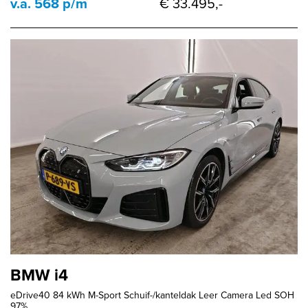
v.a. 568 p/m
€ 33.495,-
BMW i4
eDrive40 84 kWh M-Sport Schuif-/kanteldak Leer Camera Led SOH
97%