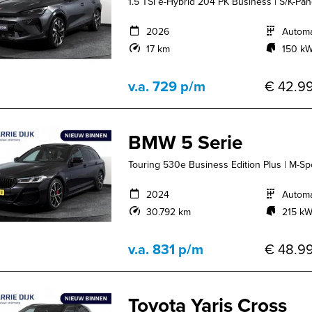
1.5 TSI e-Hybrid 204 PK Business | S/K-Pano
2026
Autom
17 km
150 kW
v.a. 729 p/m
€ 42.99
BMW 5 Serie
Touring 530e Business Edition Plus | M-Spo
2024
Autom
30.792 km
215 kW
v.a. 831 p/m
€ 48.99
Toyota Yaris Cross