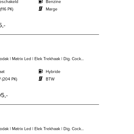
eschakeld
Benzine
(116 PK)
Marge
5,-
dak | Matrix Led | Elek Trekhaak | Dig. Cock...
aat
Hybride
 (204 PK)
BTW
5,-
dak | Matrix Led | Elek Trekhaak | Dig. Cock...