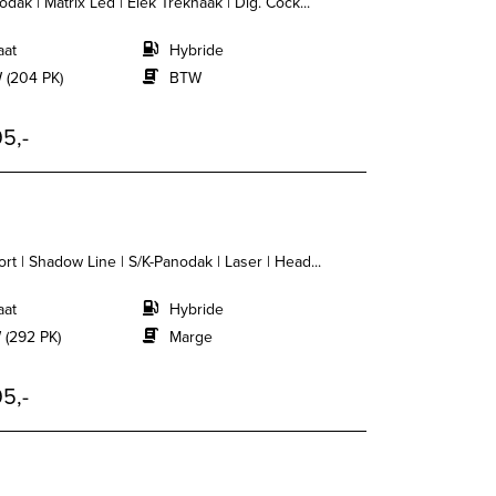
dak | Matrix Led | Elek Trekhaak | Dig. Cock...
aat
Hybride
 (204 PK)
BTW
5,-
rt | Shadow Line | S/K-Panodak | Laser | Head...
aat
Hybride
 (292 PK)
Marge
5,-