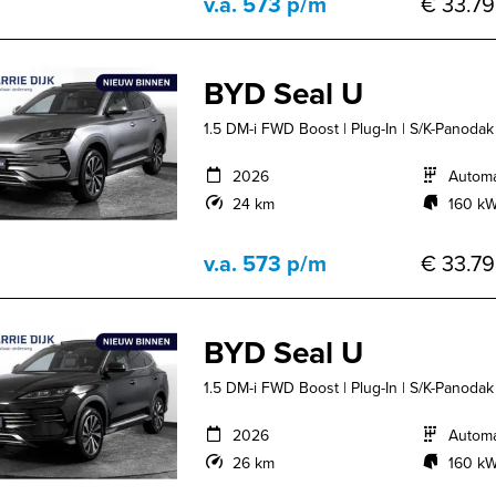
v.a. 573 p/m
€ 33.79
BYD Seal U
1.5 DM-i FWD Boost | Plug-In | S/K-Panodak 
2026
Autom
24 km
160 kW
v.a. 573 p/m
€ 33.79
BYD Seal U
1.5 DM-i FWD Boost | Plug-In | S/K-Panodak 
2026
Autom
26 km
160 kW