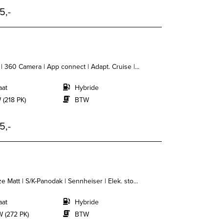
5,-
| 360 Camera | App connect | Adapt. Cruise |...
aat
Hybride
 (218 PK)
BTW
5,-
 Matt | S/K-Panodak | Sennheiser | Elek. sto...
aat
Hybride
 (272 PK)
BTW