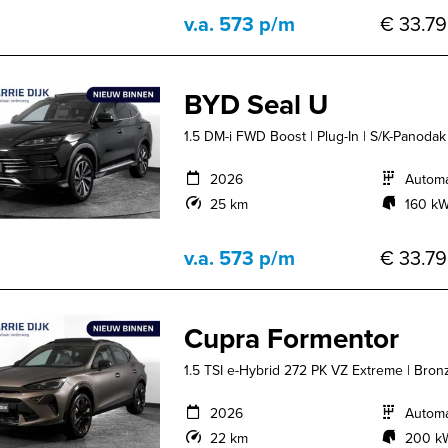
v.a. 573 p/m
€ 33.79
BYD Seal U
1.5 DM-i FWD Boost | Plug-In | S/K-Panodak 
2026
Autom
25 km
160 kW
v.a. 573 p/m
€ 33.79
Cupra Formentor
1.5 TSI e-Hybrid 272 PK VZ Extreme | Bronze
2026
Autom
22 km
200 kW