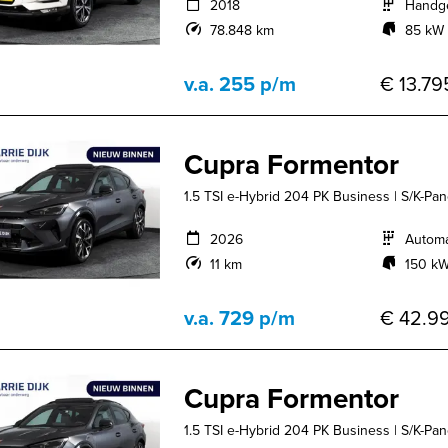
2018
Handg
78.848 km
85 kW 
v.a. 255 p/m
€ 13.79
Cupra Formentor
1.5 TSI e-Hybrid 204 PK Business | S/K-Pano
2026
Autom
11 km
150 kW
v.a. 729 p/m
€ 42.99
Cupra Formentor
1.5 TSI e-Hybrid 204 PK Business | S/K-Pano