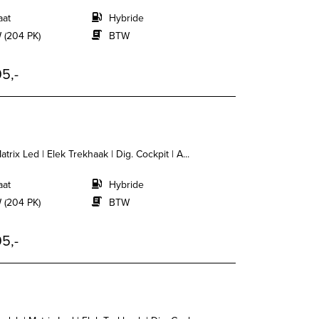
aat
Hybride
 (204 PK)
BTW
5,-
trix Led | Elek Trekhaak | Dig. Cockpit | A...
aat
Hybride
 (204 PK)
BTW
5,-