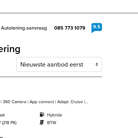
9.5
Autolening aanvraag
085 773 1079
ering
Sortering
| 360 Camera | App connect | Adapt. Cruise |...
aat
Hybride
 (218 PK)
BTW