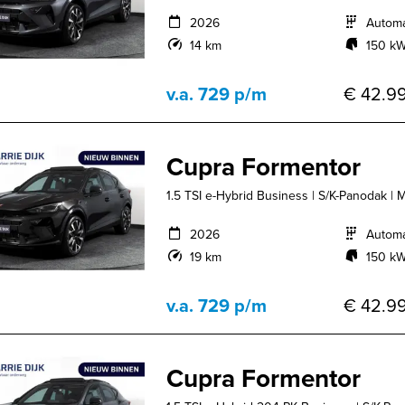
2026
Autom
14 km
150 kW
v.a. 729 p/m
€ 42.99
Cupra Formentor
1.5 TSI e-Hybrid Business | S/K-Panodak | Ma
2026
Autom
19 km
150 kW
v.a. 729 p/m
€ 42.99
Cupra Formentor