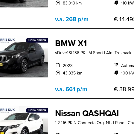
83.019 km
110 kW
v.a. 268 p/m
€ 14.49
BMW X1
sDrive18i 136 PK | M-Sport | Afn. Trekhaak |
2023
Autom
43.335 km
100 kW
v.a. 661 p/m
€ 38.99
Nissan QASHQAI
1.2 116 PK N-Connecta Org. NL. | Pano | Cr