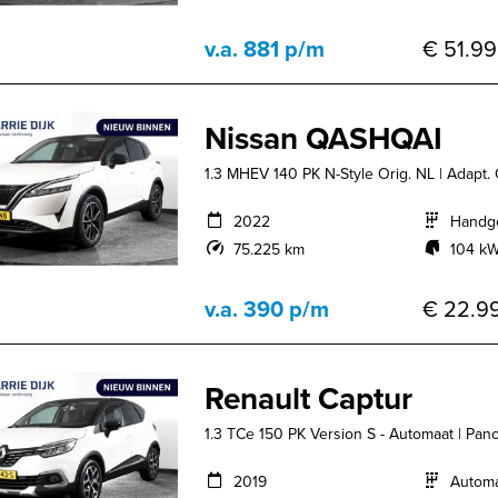
v.a. 881 p/m
€ 51.99
Nissan QASHQAI
1.3 MHEV 140 PK N-Style Orig. NL | Adapt. 
2022
Handg
75.225 km
104 kW
v.a. 390 p/m
€ 22.99
Renault Captur
1.3 TCe 150 PK Version S - Automaat | Pano
2019
Autom